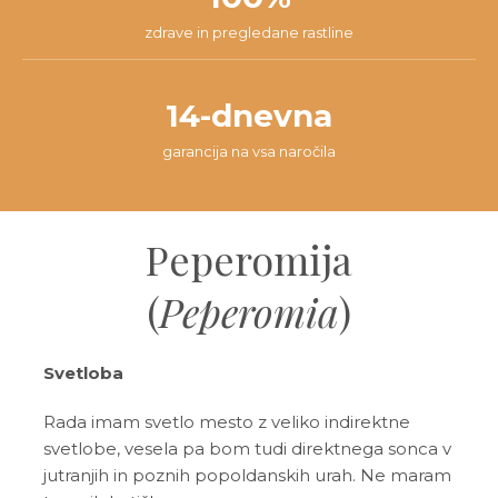
zdrave in pregledane rastline
14-dnevna
garancija na vsa naročila
Peperomija
(
Peperomia
)
Svetloba
Rada imam svetlo mesto z veliko indirektne
svetlobe, vesela pa bom tudi direktnega sonca v
jutranjih in poznih popoldanskih urah. Ne maram