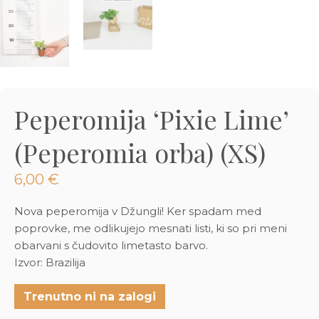
3D tiskani lonci
Preberi prispevek
,00
€
Dodaj v košarico
Peperomija ‘Pixie Lime’
(Peperomia orba) (XS)
6,00
€
Nova peperomija v Džungli! Ker spadam med
poprovke, me odlikujejo mesnati listi, ki so pri meni
obarvani s čudovito limetasto barvo.
Izvor: Brazilija
Trenutno ni na zalogi