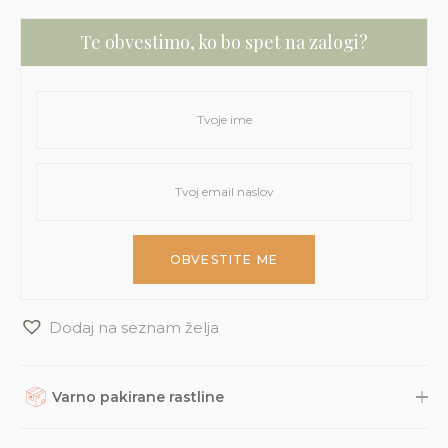
Te obvestimo, ko bo spet na zalogi?
Dodaj na seznam želja
Varno pakirane rastline
Rastline, dodatke in druge naročene izdelke skrbno