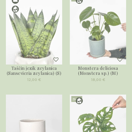
Taščin jezik zeylanica
Monstera deliciosa
(Sansevieria zeylanica) (S)
(Monstera sp.) (M)
12,00
€
18,00
€
Novo