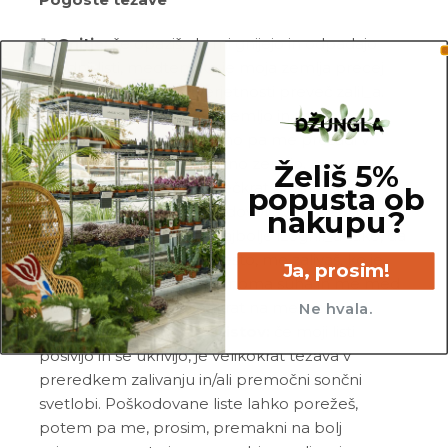
Gnitje:
če opaziš, da mi gnijejo in odpadajo
spodnji listi, medtem ko je moja zemlja precej
mokra, si me po vsej verjetnosti preveč zalil_a.
Prosim, da odstraniš vso zemljo in mi porežeš
nagnite korenine, obvezno pa me presadi v
popolnoma svežo in zračno zemljo.
Želiš 5%
Rumeni listi:
liste največkrat obarvam
popusta ob
rumeno, ko ne dobivam dovolj svetlobe, vode ali
nakupu?
hranil. Tej težavi se boš najbolje izognil_a tako, da
me postaviš na svetlo mesto, me zalivaš, ko je
Ja, prosim!
moja zemlja skoraj popolnoma suha in me med
rastno sezono gnojiš enkrat na mesec.
Ne hvala.
Sivenje in ukrivljanje listov:
če moji listi
posivijo in se ukrivijo, je velikokrat težava v
preredkem zalivanju in/ali premočni sončni
svetlobi. Poškodovane liste lahko porežeš,
potem pa me, prosim, premakni na bolj