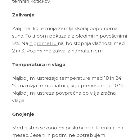
temnih kotičkov.
Zalivanje
Zalij me, ko je moja zemlja skoraj popolnoma
suha. To ti bom pokazala z bledimi in povešenimi
listi. Na
higrometru
naj bo stopnja vlažnosti med
2 in 3. Pozimi me zalivaj z namakanjem.
Temperatura in vlaga
Najbolj mi ustrezajo temperature med 18 in 24
°C, najnižja temperatura, ki jo prenesem, je 10 °C.
Najbolj mi ustreza povprečna do višja zračna
vlaga.
Gnojenje
Med rastno sezono mi priskrbi
hranila
enkrat na
mesec. Jeseni in pozimi ne potrebujem