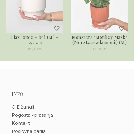
Diaz lonec – bel (M) –
Monstera ‘Monkey Mask’
12,5 cm
(Monstera adansonii) (M)
18,00
€
15,00
€
INFO
O Džungli
Pogosta vprašanja
Kontakt
Poslovna darila