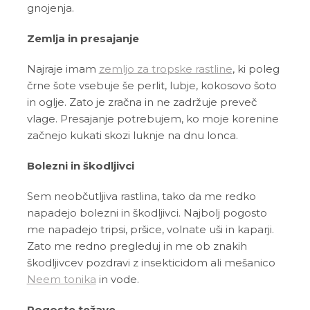
gnojenja.
Zemlja in presajanje
Najraje imam
zemljo za tropske rastline
, ki poleg
črne šote vsebuje še perlit, lubje, kokosovo šoto
in oglje. Zato je zračna in ne zadržuje preveč
vlage. Presajanje potrebujem, ko moje korenine
začnejo kukati skozi luknje na dnu lonca.
Bolezni in škodljivci
Sem neobčutljiva rastlina, tako da me redko
napadejo bolezni in škodljivci. Najbolj pogosto
me napadejo tripsi, pršice, volnate uši in kaparji.
Zato me redno pregleduj in me ob znakih
škodljivcev pozdravi z insekticidom ali mešanico
Neem tonika
in vode.
Pogoste težave