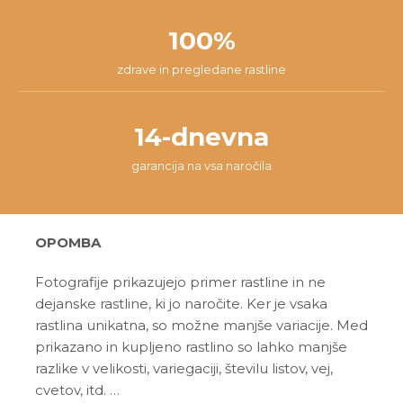
100%
zdrave in pregledane rastline
14-dnevna
garancija na vsa naročila
OPOMBA
Fotografije prikazujejo primer rastline in ne
dejanske rastline, ki jo naročite. Ker je vsaka
rastlina unikatna, so možne manjše variacije. Med
prikazano in kupljeno rastlino so lahko manjše
razlike v velikosti, variegaciji, številu listov, vej,
cvetov, itd. …