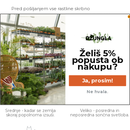
Pred pošiljanjem vse rastline skrbno
pregledamo in zagotovimo, da gredo na pot
zdrave in čim bolj podobne izdelku na fotografiji.
Vse rastline so primarno v plastičnih sadilnih
lončkih. Okrasni lonec ni vključen v ceno.
Želiš 5%
popusta ob
nakupu?
45 cm
15 cm
Ja, prosim!
Ne hvala.
Srednje - kadar se zemlja
Veliko - posredna in
skoraj popolnoma izsuši.
neposredna sončna svetloba.