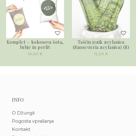
Komplet – kokosova šota,
Taščin jezik zeylanica
lubje in perlit
(Sansevieria zeylanica) (S)
14,00
€
12,00
€
INFO
O Džungli
Pogosta vprašanja
Kontakt