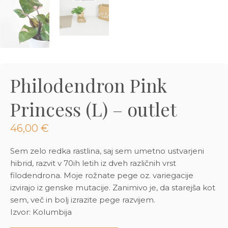
3D tiskani lonci
Preberi prispevek
,00
€
Dodaj v košarico
Philodendron Pink
Princess (L) – outlet
46,00
€
Sem zelo redka rastlina, saj sem umetno ustvarjeni
hibrid, razvit v 70ih letih iz dveh različnih vrst
filodendrona. Moje rožnate pege oz. variegacije
izvirajo iz genske mutacije. Zanimivo je, da starejša kot
sem, več in bolj izrazite pege razvijem.
Izvor: Kolumbija