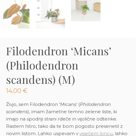
3D tiskani lonci
Preberi prispevek
,00
€
Dodaj v košarico
Filodendron ‘Micans’
(Philodendron
scandens) (M)
14,00
€
Živjo, sem Filodendron ‘Micans’ (
Philodendron
scandens
), imam žametne temno zelene liste, ki
imajo na spodnji strani rdeče in vijolične odtenke.
Rastem hitro, tako da te bom pogosto presenetil z
novim listom. Lahko uspevam v
visečem loncu
, lahko