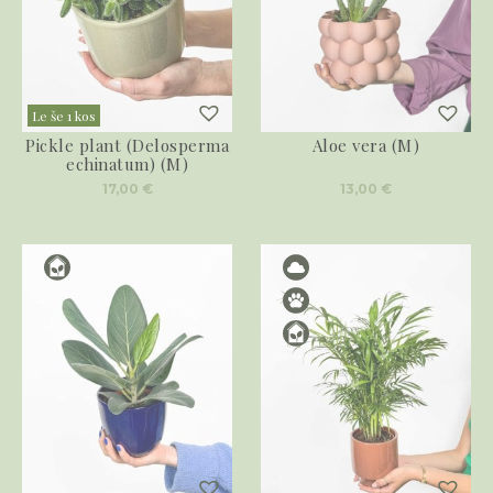
Le še 1 kos
Pickle plant (Delosperma
Aloe vera (M)
echinatum) (M)
17,00
€
13,00
€