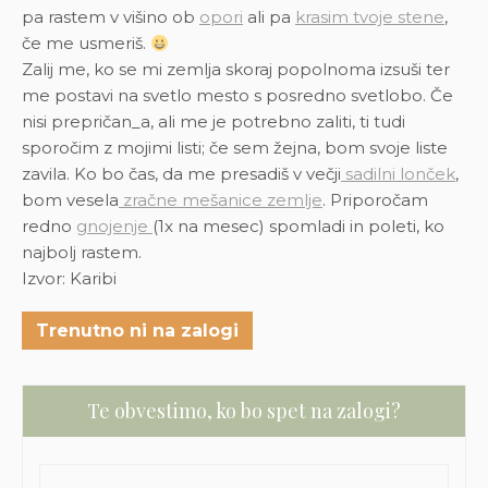
pa rastem v višino ob
opori
ali pa
krasim tvoje stene
,
če me usmeriš.
Zalij me, ko se mi zemlja skoraj popolnoma izsuši ter
me postavi na svetlo mesto s posredno svetlobo. Če
nisi prepričan_a, ali me je potrebno zaliti, ti tudi
sporočim z mojimi listi; če sem žejna, bom svoje liste
zavila. Ko bo čas, da me presadiš v večji
sadilni lonček
,
bom vesela
zračne mešanice zemlje
. Priporočam
redno
gnojenje
(1x na mesec) spomladi in poleti, ko
najbolj rastem.
Izvor: Karibi
Trenutno ni na zalogi
Te obvestimo, ko bo spet na zalogi?