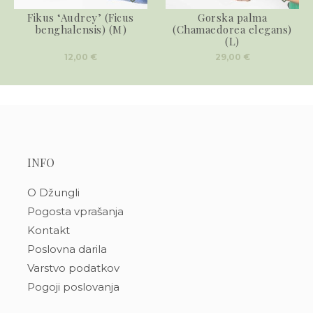
Fikus ‘Audrey’ (Ficus
Gorska palma
benghalensis) (M)
(Chamaedorea elegans)
(L)
12,00
€
29,00
€
INFO
O Džungli
Pogosta vprašanja
Kontakt
Poslovna darila
Varstvo podatkov
Pogoji poslovanja