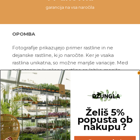
garancija na vsa naročila
OPOMBA
Fotografije prikazujejo primer rastline in ne
dejanske rastline, ki jo naročite. Ker je vsaka
rastlina unikatna, so možne manjše variacije. Med
prikazano in kupljeno rastlino so lahko manjše
razlike v velikosti, variegaciji, številu listov, vej,
cvetov, itd …
Pred pošiljanjem vse rastline skrbno
pregledamo in zagotovimo, da gredo na pot
Želiš 5%
zdrave in čim bolj podobne izdelku na fotografiji.
popusta ob
nakupu?
Vse rastline so primarno v plastičnih sadilnih
lončkih. Višino sadilnega lonca je možno razbrati