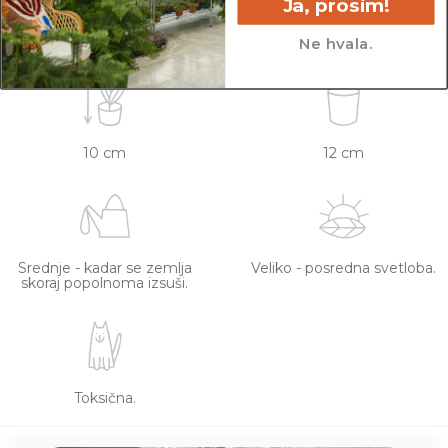
Ja, prosim!
iz slike z metrom. Okrasni lonec ni vključen v
ceno.
Ne hvala.
10 cm
12 cm
Srednje - kadar se zemlja
Veliko - posredna svetloba.
skoraj popolnoma izsuši.
Toksična.