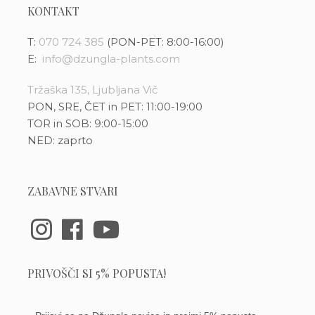
KONTAKT
T:
070 724 385
(PON-PET: 8:00-16:00)
E:
info@dzungla-plants.com
Tržaška 135, Ljubljana Vič
PON, SRE, ČET in PET: 11:00-19:00
TOR in SOB: 9:00-15:00
NED: zaprto
ZABAVNE STVARI
PRIVOŠČI SI 5% POPUSTA!