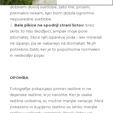
drugje. Liste namreč povesim tudi tedaj, ko ne
dobivam dovolj svetlobe, zato me, prosim,
premakni nekam, kjer bom dobila ogromno
neposredne svetlobe.
Bele pikice na spodnji strani listov:
brez
skrbi, to niso škodljivci, ampak moje pore
(stomate). Skozi njih izpareva voda – ker minerali
ne izparijo, pa se naberejo na stomatah. Ni jih
potrebno čistiti, ker je to popolnoma normalen
in neškodljiv pojav.
OPOMBA
Fotografije prikazujejo primer rastline in ne
dejanske rastline, ki jo naročite. Ker je vsaka
rastlina unikatna, so možne manjše variacije. Med
prikazano in kupljeno rastlino so lahko manjše
razlike v velikosti, variegaciji, številu listov, vej,