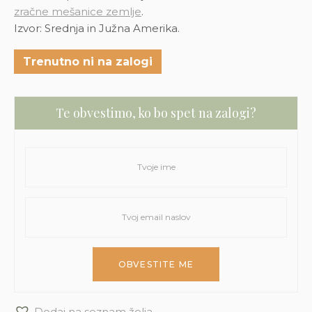
zračne mešanice zemlje
.
Izvor: Srednja in Južna Amerika.
Trenutno ni na zalogi
Te obvestimo, ko bo spet na zalogi?
Dodaj na seznam želja