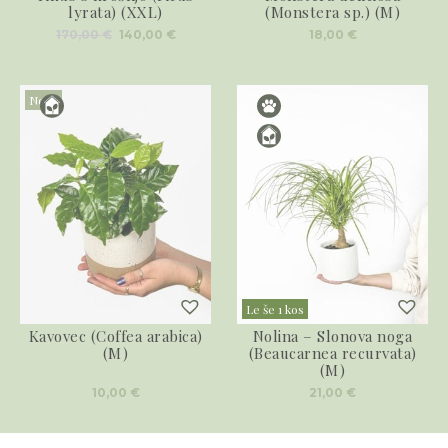
lyrata) (XXL)
(Monstera sp.) (M)
Izvirna
Trenutna
170,00
€
140,00
€
18,00
€
cena
cena
je
je:
bila:
140,00 €.
170,00 €.
Novo
Le še 1 kos
Kavovec (Coffea arabica)
Nolina – Slonova noga
(M)
(Beaucarnea recurvata)
(M)
10,00
€
21,00
€