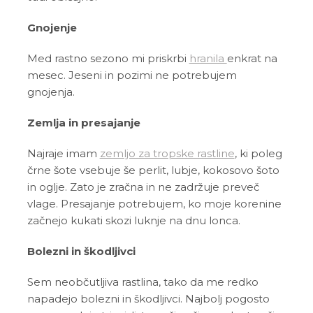
Gnojenje
Med rastno sezono mi priskrbi
hranila
enkrat na
mesec. Jeseni in pozimi ne potrebujem
gnojenja.
Zemlja in presajanje
Najraje imam
zemljo za tropske rastline
, ki poleg
črne šote vsebuje še perlit, lubje, kokosovo šoto
in oglje. Zato je zračna in ne zadržuje preveč
vlage. Presajanje potrebujem, ko moje korenine
začnejo kukati skozi luknje na dnu lonca.
Bolezni in škodljivci
Sem neobčutljiva rastlina, tako da me redko
napadejo bolezni in škodljivci. Najbolj pogosto