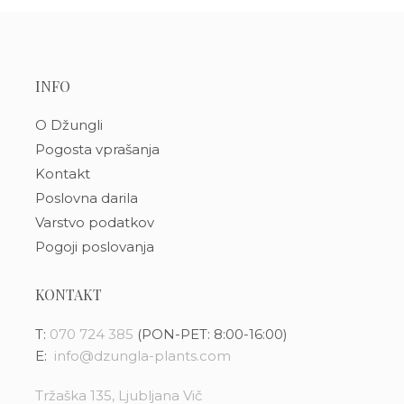
INFO
O Džungli
Pogosta vprašanja
Kontakt
Poslovna darila
Varstvo podatkov
Pogoji poslovanja
KONTAKT
T:
070 724 385
(PON-PET: 8:00-16:00)
E:
info@dzungla-plants.com
Tržaška 135, Ljubljana Vič