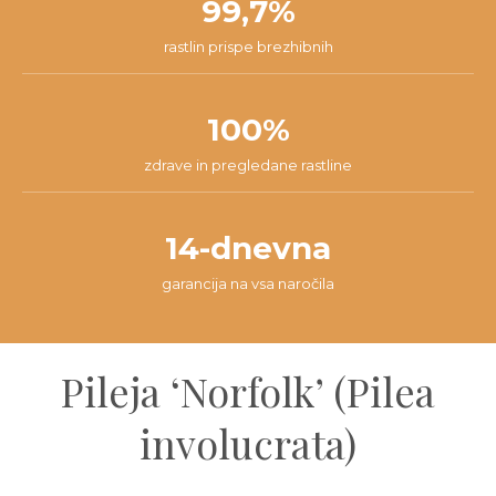
99,7%
rastlin prispe brezhibnih
100%
zdrave in pregledane rastline
14-dnevna
garancija na vsa naročila
Pileja ‘Norfolk’ (Pilea
involucrata)