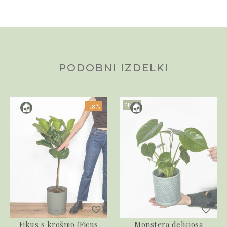
PODOBNI IZDELKI
Novo
-18%
Fikus s krošnjo (Ficus
Monstera deliciosa