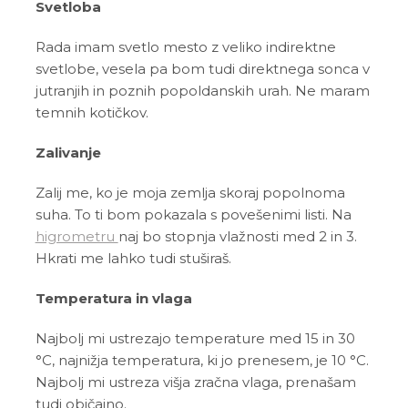
Svetloba
Rada imam svetlo mesto z veliko indirektne
svetlobe, vesela pa bom tudi direktnega sonca v
jutranjih in poznih popoldanskih urah. Ne maram
temnih kotičkov.
Zalivanje
Zalij me, ko je moja zemlja skoraj popolnoma
suha. To ti bom pokazala s povešenimi listi. Na
higrometru
naj bo stopnja vlažnosti med 2 in 3.
Hkrati me lahko tudi stuširaš.
Temperatura in vlaga
Najbolj mi ustrezajo temperature med 15 in 30
°C, najnižja temperatura, ki jo prenesem, je 10 °C.
Najbolj mi ustreza višja zračna vlaga, prenašam
tudi običajno.