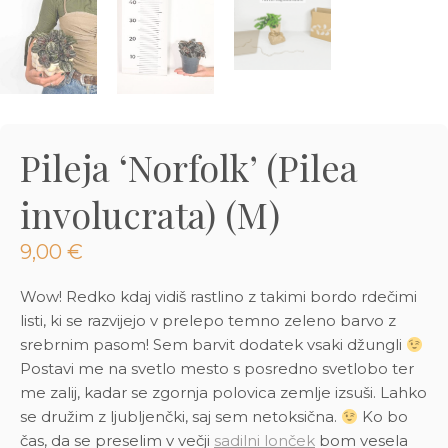
3D tiskani lonci
Preberi prispevek
,00
€
Dodaj v košarico
Pileja ‘Norfolk’ (Pilea
involucrata) (M)
9,00
€
Wow! Redko kdaj vidiš rastlino z takimi bordo rdečimi
listi, ki se razvijejo v prelepo temno zeleno barvo z
srebrnim pasom! Sem barvit dodatek vsaki džungli
Postavi me na svetlo mesto s posredno svetlobo ter
me zalij, kadar se zgornja polovica zemlje izsuši. Lahko
se družim z ljubljenčki, saj sem netoksična.
Ko bo
čas, da se preselim v večji
sadilni lonček
bom vesela