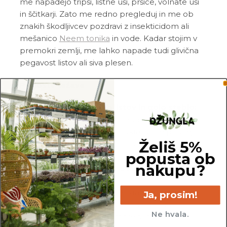
me napadejo tripsi, listne uši, pršice, volnate uši
in ščitkarji. Zato me redno pregleduj in me ob
znakih škodljivcev pozdravi z insekticidom ali
mešanico
Neem tonika
in vode. Kadar stojim v
premokri zemlji, me lahko napade tudi glivična
pegavost listov ali siva plesen.
Pogoste težave
Odpadanje spodnjih listov in golo steblo:
če opaziš, da mi odpadajo spodnji listi, medtem
ko je moja zemlja precej mokra, si me po vsej
Želiš 5%
verjetnosti preveč zalil_a. Prosim, da odstraniš
popusta ob
vso zemljo in mi porežeš nagnite korenine,
nakupu?
obvezno pa me presadi v popolnoma svežo in
zračno zemljo.
Povešeni listi:
liste največkrat povesim takrat,
Ja, prosim!
ko sem žejna. Če si v roku enega dne po
Ne hvala.
zalivanju moji listi ne opomorejo, razlog tiči