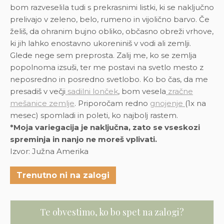
bom razveselila tudi s prekrasnimi listki, ki se naključno
prelivajo v zeleno, belo, rumeno in vijolično barvo. Če
želiš, da ohranim bujno obliko, občasno obreži vrhove,
ki jih lahko enostavno ukoreniniš v vodi ali zemlji.
Glede nege sem preprosta. Zalij me, ko se zemlja
popolnoma izsuši, ter me postavi na svetlo mesto z
neposredno in posredno svetlobo.
Ko bo čas, da me
presadiš v večji
sadilni lonček
, bom vesela
zračne
mešanice zemlje
. Priporočam redno
gnojenje
(1x na
mesec) spomladi in poleti, ko najbolj rastem.
*Moja variegacija je naključna, zato se vseskozi
spreminja in nanjo ne moreš vplivati.
Izvor: Južna Amerika
Trenutno ni na zalogi
Te obvestimo, ko bo spet na zalogi?