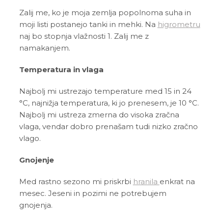
Zalij me, ko je moja zemlja popolnoma suha in
moji listi postanejo tanki in mehki. Na
higrometru
naj bo stopnja vlažnosti 1. Zalij me z
namakanjem.
Temperatura in vlaga
Najbolj mi ustrezajo temperature med 15 in 24
°C, najnižja temperatura, ki jo prenesem, je 10 °C.
Najbolj mi ustreza zmerna do visoka zračna
vlaga, vendar dobro prenašam tudi nizko zračno
vlago.
Gnojenje
Med rastno sezono mi priskrbi
hranila
enkrat na
mesec. Jeseni in pozimi ne potrebujem
gnojenja.