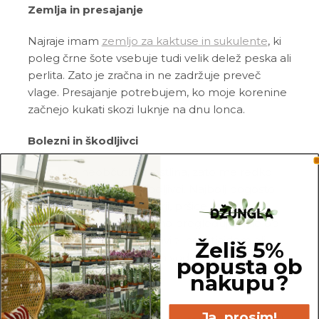
Zemlja in presajanje
Najraje imam
zemljo za kaktuse in sukulente
, ki
poleg črne šote vsebuje tudi velik delež peska ali
perlita. Zato je zračna in ne zadržuje preveč
vlage. Presajanje potrebujem, ko moje korenine
začnejo kukati skozi luknje na dnu lonca.
Bolezni in škodljivci
Sem zelo neobčutljiva rastlina, zato me redko
napadejo bolezni in škodljivci. Najbolj pogosto
me napadejo tripsi, kaparji, pršice, listne in
volnate uši. Zato me redno pregleduj in me ob
znakih škodljivcev pozdravi z insekticidom ali
Želiš 5%
mešanico
Neem tonika
in vode.
popusta ob
nakupu?
Pogoste težave
Ja, prosim!