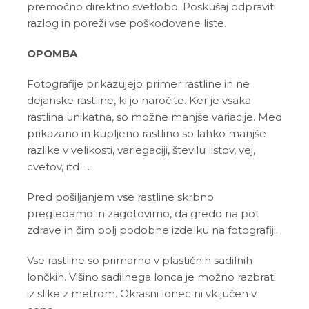
premočno direktno svetlobo. Poskušaj odpraviti
razlog in poreži vse poškodovane liste.
OPOMBA
Fotografije prikazujejo primer rastline in ne
dejanske rastline, ki jo naročite. Ker je vsaka
rastlina unikatna, so možne manjše variacije. Med
prikazano in kupljeno rastlino so lahko manjše
razlike v velikosti, variegaciji, številu listov, vej,
cvetov, itd …
Pred pošiljanjem vse rastline skrbno
pregledamo in zagotovimo, da gredo na pot
zdrave in čim bolj podobne izdelku na fotografiji.
Vse rastline so primarno v plastičnih sadilnih
lončkih. Višino sadilnega lonca je možno razbrati
iz slike z metrom. Okrasni lonec ni vključen v