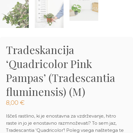
3D tiskani lonci
Preberi prispevek
,00
€
Dodaj v košarico
Tradeskancija
‘Quadricolor Pink
Pampas’ (Tradescantia
fluminensis) (M)
8,00
€
Iščeš rastlino, ki je enostavna za vzdrževanje, hitro
raste in jo je enostavno razmnoževati? To sem jaz,
Tradescantia ‘
Quadricolor’
! Poleg vsega naštetega te