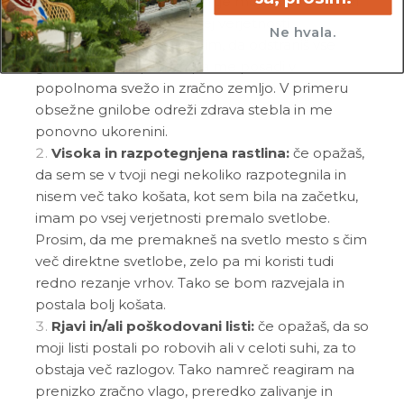
Gnitje:
če si opazil_a gnitje mojih listov, stebel
in/ali korenin, si me po vsej verjetnosti
Ne hvala.
prekomerno zalil_a. Prosim, da odstraniš vse
gnile korenine, potem pa me posadi v
popolnoma svežo in zračno zemljo. V primeru
obsežne gnilobe odreži zdrava stebla in me
ponovno ukorenini.
Visoka in razpotegnjena rastlina:
če opažaš,
da sem se v tvoji negi nekoliko razpotegnila in
nisem več tako košata, kot sem bila na začetku,
imam po vsej verjetnosti premalo svetlobe.
Prosim, da me premakneš na svetlo mesto s čim
več direktne svetlobe, zelo pa mi koristi tudi
redno rezanje vrhov. Tako se bom razvejala in
postala bolj košata.
Rjavi in/ali poškodovani listi:
če opažaš, da so
moji listi postali po robovih ali v celoti suhi, za to
obstaja več razlogov. Tako namreč reagiram na
prenizko zračno vlago, preredko zalivanje in