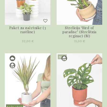
Paket za začetnike (3
Strelicija ‘Bird of
rastline)
paradise’ (Strelitzia
reginae) (M)
32,00
€
15,00
€
Novo
Le še 4 kosi