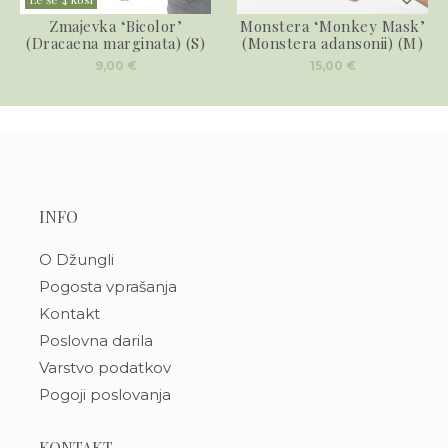
Zmajevka ‘Bicolor’
Monstera ‘Monkey Mask’
(Dracaena marginata) (S)
(Monstera adansonii) (M)
9,00
€
15,00
€
INFO
O Džungli
Pogosta vprašanja
Kontakt
Poslovna darila
Varstvo podatkov
Pogoji poslovanja
KONTAKT