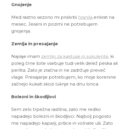
Gnojenje
Med rastno sezono mi priskrbi
hranila
enkrat na
mesec. Jeseni in pozimi ne potrebujem
gnojenja.
Zemlja in presajanje
Najraje imam
zemljo za kaktuse in sukulente
, ki
poleg črne šote vsebuje tudi velik delež peska ali
perlita. Zato je zračna in ne zadržuje preveč
vlage. Presajanje potrebujem, ko moje korenine
začnejo kukati skozi luknje na dnu lonca.
Bolezni in škodljivci
Sem zelo trpežna rastlina, zato me redko
napadejo bolezni in škodljivci. Najbolj pogosto
me napadejo kaparji, pršice in volnate uši. Zato