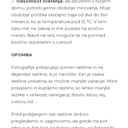
Odsotnost cvetenja:
da zacvetim v tvojem
domu, potrebujemo obdobje mirovanja. Moje
obdobje počitka običajno traja od dva do štiri
mesece, ko je temperatura pod 15 °C. V tem
času me ne zalivaj in me postavi na sončno
mesto. Nikoli ne veš, mogoče te na pomlad
končno razveselim s cvetovi!
OPOMBA
Fotografije prikazujejo primer rastline in ne
dejanske rastline, ki jo naročite. Ker je vsaka
rastlina unikatna, so možne manjše variacije. Med
prikazano in kupljeno rastlino so lahko manjše
razlike v velikosti, variegaciji, številu listov, vej,
cvetov, itd …
Pred pošiljanjem vse rastline skrbno
pregledamo in zagotovimo, da gredo na pot
zdrave in čim bolj podobne izdelku na fotografiji.