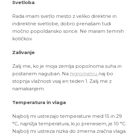
Svetloba
Rada imam svetlo mesto z veliko direktne in
indirektne svetlobe, dobro prenašam tudi
močno popoldansko sonce. Ne maram temnih
kotičkov.
Zalivanje
Zalij me, ko je moja zemlja popolnoma suha in
postanem naguban. Na
higrometru
naj bo
stopnja vlažnosti vsaj en teden 1. Zalij me z
namakanjem.
Temperatura in vlaga
Najbolj mi ustrezajo temperature med 15 in 29
°C, najnižja temperatura, ki jo prenesem, je 10 °C.
Najbolj mi ustreza nizka do zmerna zračna vlaga.