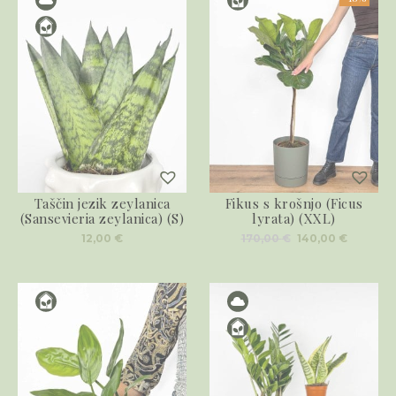
Taščin jezik zeylanica
Fikus s krošnjo (Ficus
(Sansevieria zeylanica) (S)
lyrata) (XXL)
Izvirna
Trenut
12,00
€
170,00
€
140,00
€
cena
cena
je
je:
bila:
140,00 €
170,00 €.