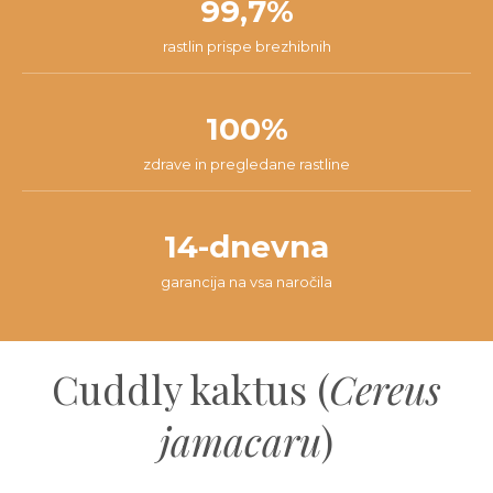
99,7%
rastlin prispe brezhibnih
100%
zdrave in pregledane rastline
14-dnevna
garancija na vsa naročila
Cuddly kaktus (
Cereus
jamacaru
)