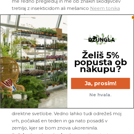
me redno pregleduj in me ob znakih škodljivcev
tretiraj z insekticidom ali mešanico
Neem tonika
in vode.
Pogoste težave
Gnitje:
če si opazil_a gnitje mojega stebla in/ali
korenin, si me po vsej verjetnosti prekomerno
Želiš 5%
zalil_a. Prosim, da odstraniš vso gnilobo in me po
popusta ob
potrebi še enkrat ukoreniniš v popolnoma svežo
nakupu?
in zračno zemljo.
Visok in razpotegnjen kaktus:
če opažaš, da
Ja, prosim!
sem se v tvoji negi nekoliko razpotegnila in
nisem več taka, kot sem bila na začetku, imam
Ne hvala.
po vsej verjetnosti premalo svetlobe. Prosim, da
me premakneš na svetlo mesto s čim več
direktne svetlobe. Vedno lahko tudi odrežeš moj
vrh, počakaš en teden in ga nato posadiš v
zemljo, kjer se bom znova ukoreninila.