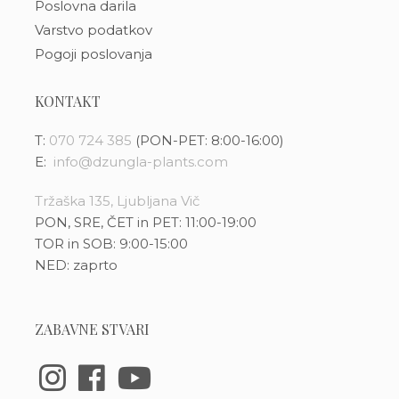
Poslovna darila
Varstvo podatkov
Pogoji poslovanja
KONTAKT
T:
070 724 385
(PON-PET: 8:00-16:00)
E:
info@dzungla-plants.com
Tržaška 135, Ljubljana Vič
PON, SRE, ČET in PET: 11:00-19:00
TOR in SOB: 9:00-15:00
NED: zaprto
ZABAVNE STVARI