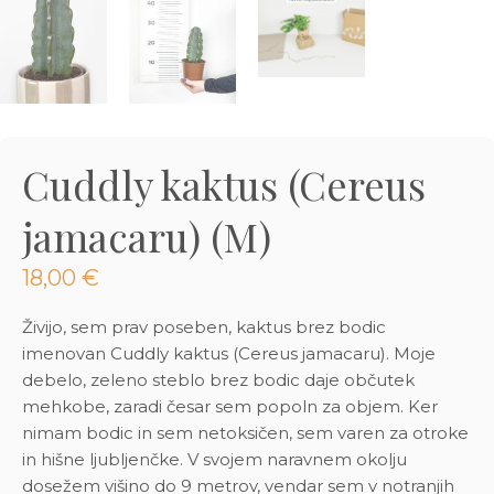
3D tiskani lonci
Preberi prispevek
,00
€
Dodaj v košarico
Cuddly kaktus (Cereus
jamacaru) (M)
18,00
€
Živijo, sem prav poseben, kaktus brez bodic
imenovan Cuddly kaktus (Cereus jamacaru). Moje
debelo, zeleno steblo brez bodic daje občutek
mehkobe, zaradi česar sem popoln za objem. Ker
nimam bodic in sem netoksičen, sem varen za otroke
in hišne ljubljenčke. V svojem naravnem okolju
dosežem višino do 9 metrov, vendar sem v notranjih