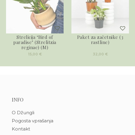
Strelicija ‘Bird of
Paket za začetnike (3
paradise’ (Strelitzia
rastline)
reginae) (M)
15,00
€
32,00
€
INFO
O Džungli
Pogosta vprašanja
Kontakt