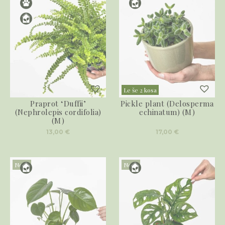
Le še 2 kosa
Praprot ‘Duffii’
Pickle plant (Delosperma
(Nephrolepis cordifolia)
echinatum) (M)
(M)
13,00
€
17,00
€
Novo
Novo