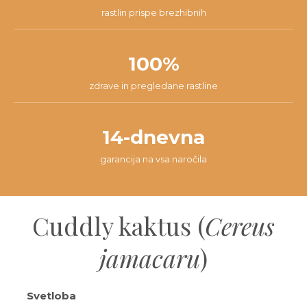
rastlin prispe brezhibnih
100%
zdrave in pregledane rastline
14-dnevna
garancija na vsa naročila
Cuddly kaktus (
Cereus
jamacaru
)
Svetloba