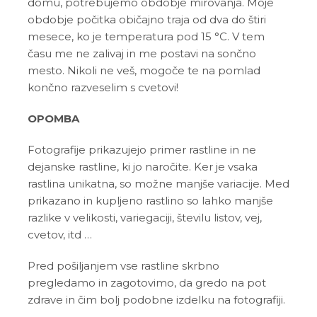
domu, potrebujemo obdobje mirovanja. Moje
obdobje počitka običajno traja od dva do štiri
mesece, ko je temperatura pod 15 °C. V tem
času me ne zalivaj in me postavi na sončno
mesto. Nikoli ne veš, mogoče te na pomlad
končno razveselim s cvetovi!
OPOMBA
Fotografije prikazujejo primer rastline in ne
dejanske rastline, ki jo naročite. Ker je vsaka
rastlina unikatna, so možne manjše variacije. Med
prikazano in kupljeno rastlino so lahko manjše
razlike v velikosti, variegaciji, številu listov, vej,
cvetov, itd …
Pred pošiljanjem vse rastline skrbno
pregledamo in zagotovimo, da gredo na pot
zdrave in čim bolj podobne izdelku na fotografiji.