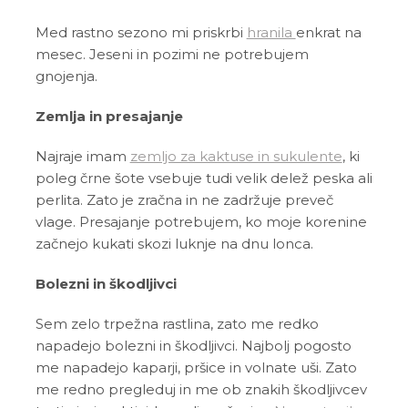
Med rastno sezono mi priskrbi
hranila
enkrat na
mesec. Jeseni in pozimi ne potrebujem
gnojenja.
Zemlja in presajanje
Najraje imam
zemljo za kaktuse in sukulente
, ki
poleg črne šote vsebuje tudi velik delež peska ali
perlita. Zato je zračna in ne zadržuje preveč
vlage. Presajanje potrebujem, ko moje korenine
začnejo kukati skozi luknje na dnu lonca.
Bolezni in škodljivci
Sem zelo trpežna rastlina, zato me redko
napadejo bolezni in škodljivci. Najbolj pogosto
me napadejo kaparji, pršice in volnate uši. Zato
me redno pregleduj in me ob znakih škodljivcev