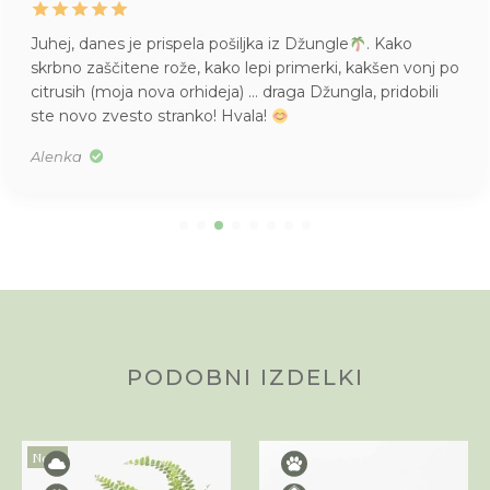
Juhej, danes je prispela pošiljka iz Džungle
. Kako
skrbno zaščitene rože, kako lepi primerki, kakšen vonj po
citrusih (moja nova orhideja) … draga Džungla, pridobili
ste novo zvesto stranko! Hvala!
Alenka
PODOBNI IZDELKI
Novo