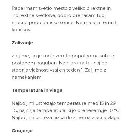
Rada imam svetlo mesto z veliko direktne in
indirektne svetlobe, dobro prenašam tudi
močno popoldansko sonce. Ne maram temnih
kotičkov.
Zalivanje
Zalij me, ko je moja zemlja popolnoma suha in
postanem naguban. Na
higrometru
naj bo
stopnja vlažnosti vsaj en teden 1. Zalij me z
namakanjem.
Temperatura in vlaga
Najbolj mi ustrezajo temperature med 15 in 29
°C, najnižja temperatura, ki jo prenesem, je 10 °C.
Najbolj mi ustreza nizka do zmerna zračna vlaga.
Gnojenje