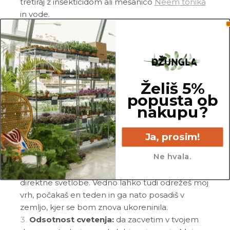
tretiraj z insekticidom ali mešanico
Neem tonika
in vode.
Pogoste težave
Gnitje:
če si opazil_a gnitje mojega stebla in/ali
korenin, si me po vsej verjetnosti prekomerno
Želiš 5%
zalil_a. Prosim, da odstraniš vso gnilobo in me po
popusta ob
potrebi še enkrat ukoreniniš v popolnoma svežo
nakupu?
in zračno zemljo.
Visok in razpotegnjen kaktus:
če opažaš, da
sem se v tvoji negi nekoliko razpotegnila in
Ja, prosim!
nisem več taka, kot sem bila na začetku, imam
Ne hvala.
po vsej verjetnosti premalo svetlobe. Prosim, da
me premakneš na svetlo mesto s čim več
direktne svetlobe. Vedno lahko tudi odrežeš moj
vrh, počakaš en teden in ga nato posadiš v
zemljo, kjer se bom znova ukoreninila.
Odsotnost cvetenja:
da zacvetim v tvojem