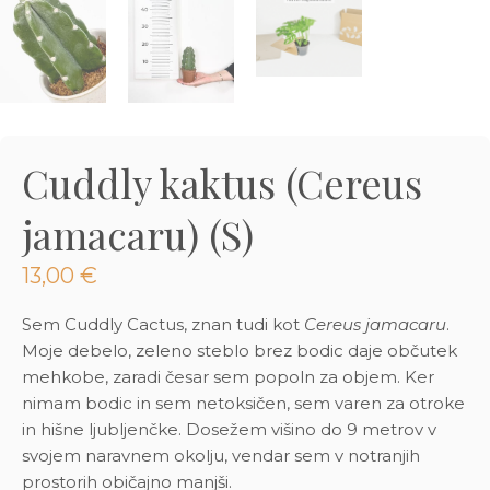
3D tiskani lonci
Preberi prispevek
,00
€
Dodaj v košarico
Cuddly kaktus (Cereus
jamacaru) (S)
13,00
€
Sem Cuddly Cactus, znan tudi kot
Cereus jamacaru
.
Moje debelo, zeleno steblo brez bodic daje občutek
mehkobe, zaradi česar sem popoln za objem. Ker
nimam bodic in sem netoksičen, sem varen za otroke
in hišne ljubljenčke. Dosežem višino do 9 metrov v
svojem naravnem okolju, vendar sem v notranjih
prostorih običajno manjši.