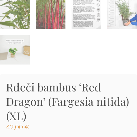
3D tiskani lonci
Preberi prispevek
,00
€
Dodaj v košarico
Rdeči bambus ‘Red
Dragon’ (Fargesia nitida)
(XL)
42,00
€