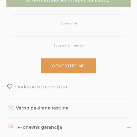
Dodaj na seznam želja
Varno pakirane rastline
Rastline, dodatke in druge naročene izdelke skrbno
zapakiramo v varno in trajnostno embalažo. Nato so naravnost
14-dnevna garancija
iz naše trgovine s kurirsko službo DPD odposlani na tvoj naslov.