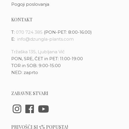
Pogoji poslovanja
KONTAKT
T:
070 724 385
(PON-PET: 8:00-16:00)
E:
info@dzungla-plants.com
Tržaška 135, Ljubljana Vič
PON, SRE, ČET in PET: 11:00-19:00
TOR in SOB: 9:00-15:00
NED: zaprto
ZABAVNE STVARI
PRIVOŠČI SI 5% POPUSTA!