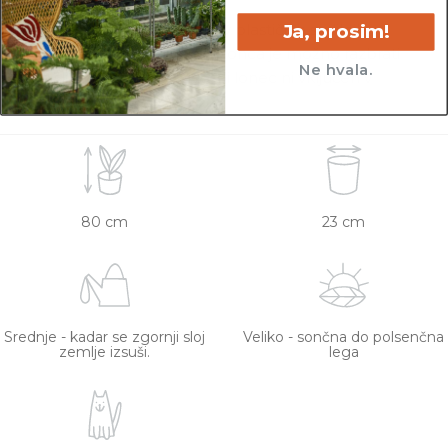
Ja, prosim!
Vse rastline so primarno v plastičnih sadilnih
lončkih. Višino sadilnega lonca je možno razbrati
Ne hvala.
iz slike z metrom. Okrasni lonec ni vključen v
ceno.
80 cm
23 cm
Srednje - kadar se zgornji sloj
Veliko - sončna do polsenčna
zemlje izsuši.
lega