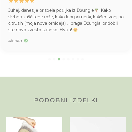
Juhej, danes je prispela pošiljka iz Džungle
. Kako
skrbno zaščitene rože, kako lepi primerki, kakšen vonj po
citrusih (moja nova orhideja) … draga Džungla, pridobili
ste novo zvesto stranko! Hvala!
Alenka
PODOBNI IZDELKI