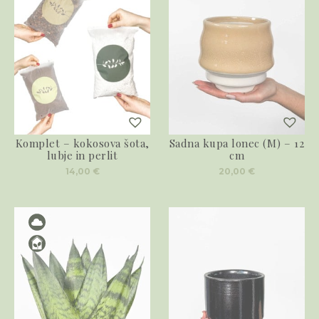
Komplet – kokosova šota,
Sadna kupa lonec (M) – 12
lubje in perlit
cm
14,00
€
20,00
€