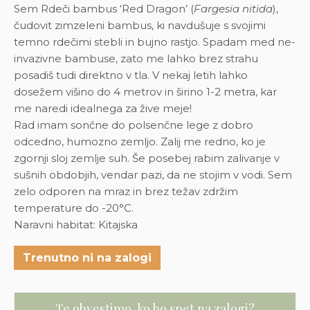
Sem Rdeči bambus ‘Red Dragon’ (
Fargesia nitida
),
čudovit zimzeleni bambus, ki navdušuje s svojimi
temno rdečimi stebli in bujno rastjo. Spadam med ne-
invazivne bambuse, zato me lahko brez strahu
posadiš tudi direktno v tla. V nekaj letih lahko
dosežem višino do 4 metrov in širino 1-2 metra, kar
me naredi idealnega za žive meje!
Rad imam sončne do polsenčne lege z dobro
odcedno, humozno zemljo. Zalij me redno, ko je
zgornji sloj zemlje suh. Še posebej rabim zalivanje v
sušnih obdobjih, vendar pazi, da ne stojim v vodi. Sem
zelo odporen na mraz in brez težav zdržim
temperature do -20°C.
Naravni habitat: Kitajska
Trenutno ni na zalogi
Te obvestimo, ko bo spet na zalogi?