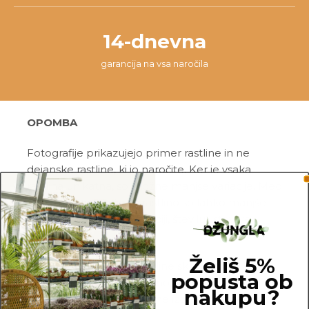
14-dnevna
garancija na vsa naročila
OPOMBA
Fotografije prikazujejo primer rastline in ne
dejanske rastline, ki jo naročite. Ker je vsaka
rastlina unikatna, so možne manjše variacije. Med
prikazano in kupljeno rastlino so lahko manjše
razlike v velikosti, variegaciji, številu listov, vej,
cvetov, itd …
Želiš 5%
Pred pošiljanjem vse rastline skrbno
popusta ob
pregledamo in zagotovimo, da gredo na pot
nakupu?
zdrave in čim bolj podobne izdelku na fotografiji.