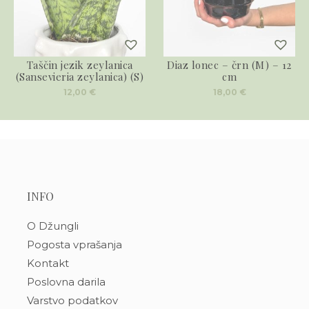
Taščin jezik zeylanica
Diaz lonec – črn (M) – 12
(Sansevieria zeylanica) (S)
cm
12,00
€
18,00
€
INFO
O Džungli
Pogosta vprašanja
Kontakt
Poslovna darila
Varstvo podatkov