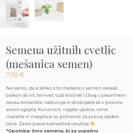
3D tiskani lonci
Preberi prispevek
,00
€
Dodaj v košarico
Semena užitnih cvetlic
(mešanica semen)
7,00
€
Ne samo, da si lahko s to mešanico semen okrasiš
balkon ali vrt, temveč tudi krožnik! Uživaj v pikantnem
okusu koriandra, nasturcija in drobnjaka ali v poprovi
aromi ognjiča. Koruznice, rogate vijolice, vrtne
mačehe in marjetice so primerne za precej sladek
okus. Zares prava kulinarična izkušnja
*Opomba: Smo semena, ki za uspešno