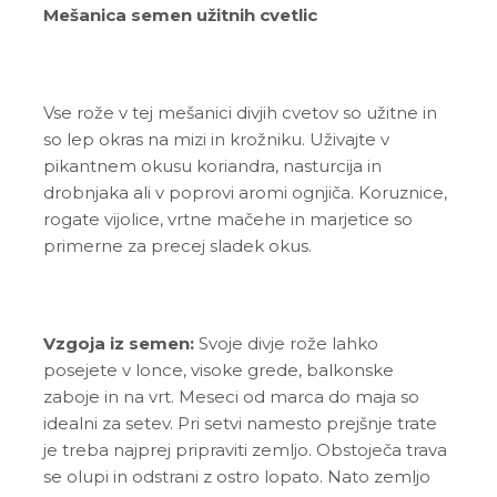
Mešanica semen užitnih cvetlic
Vse rože v tej mešanici divjih cvetov so užitne in
so lep okras na mizi in krožniku. Uživajte v
pikantnem okusu koriandra, nasturcija in
drobnjaka ali v poprovi aromi ognjiča. Koruznice,
rogate vijolice, vrtne mačehe in marjetice so
primerne za precej sladek okus.
Vzgoja iz semen:
Svoje divje rože lahko
posejete v lonce, visoke grede, balkonske
zaboje in na vrt. Meseci od marca do maja so
idealni za setev. Pri setvi namesto prejšnje trate
je treba najprej pripraviti zemljo. Obstoječa trava
se olupi in odstrani z ostro lopato. Nato zemljo