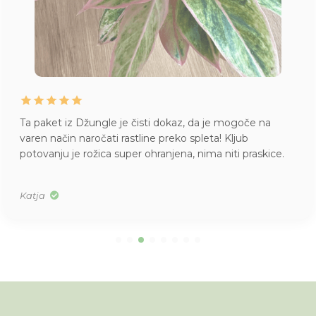
Juhej, danes je prispela pošiljka iz Džungle
. Kako
skrbno zaščitene rože, kako lepi primerki, kakšen vonj po
citrusih (moja nova orhideja) … draga Džungla, pridobili
ste novo zvesto stranko! Hvala!
Alenka