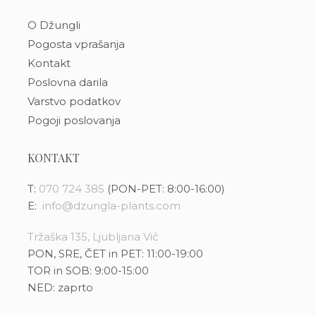
O Džungli
Pogosta vprašanja
Kontakt
Poslovna darila
Varstvo podatkov
Pogoji poslovanja
KONTAKT
T:
070 724 385
(PON-PET: 8:00-16:00)
E:
info@dzungla-plants.com
Tržaška 135, Ljubljana Vič
PON, SRE, ČET in PET: 11:00-19:00
TOR in SOB: 9:00-15:00
NED: zaprto