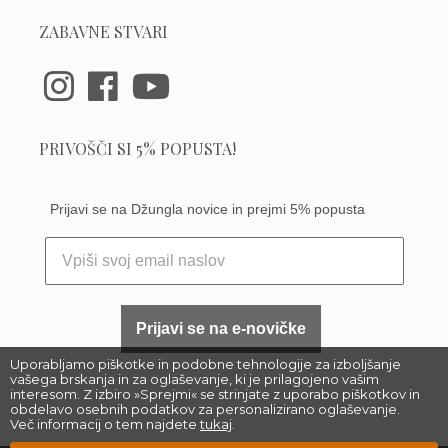
ZABAVNE STVARI
PRIVOŠČI SI 5% POPUSTA!
Prijavi se na Džungla novice in prejmi 5% popusta
Prijavi se na e-novičke
Uporabljamo piškotke in podobne tehnologije za izboljšanje
vašega brskanja in za oglaševanje, ki je prilagojeno vašim
interesom. Z izbiro »Sprejmi« se strinjate z uporabo piškotkov in
obdelavo osebnih podatkov za personalizirano oglaševanje.
Več informacij o tem najdete
tukaj
.