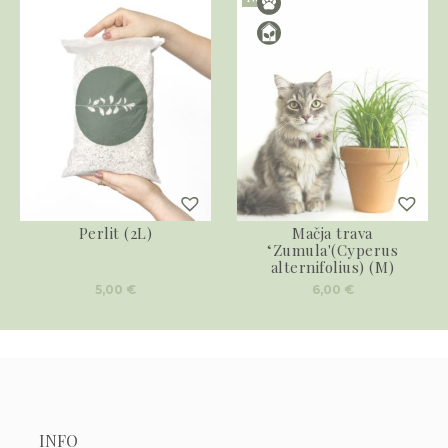
Perlit (2L)
Mačja trava
‘Zumula'(Cyperus
alternifolius) (M)
5,00
€
6,00
€
INFO