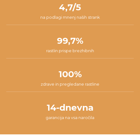
našli najboljšo rešitev za tvojo situacijo.
4,7/5
na podlagi mnenj naših strank
99,7%
rastlin prispe brezhibnih
100%
zdrave in pregledane rastline
14-dnevna
garancija na vsa naročila