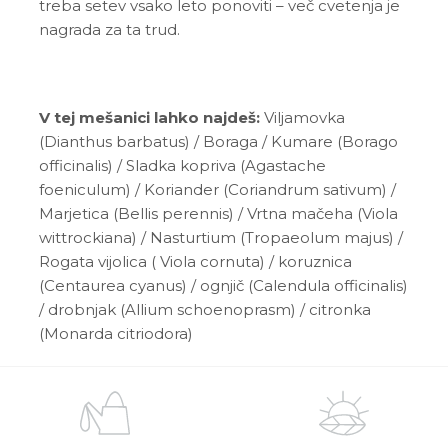
treba setev vsako leto ponoviti – več cvetenja je
nagrada za ta trud.
V tej mešanici lahko najdeš:
Viljamovka
(Dianthus barbatus) / Boraga / Kumare (Borago
officinalis) / Sladka kopriva (Agastache
foeniculum) / Koriander (Coriandrum sativum) /
Marjetica (Bellis perennis) / Vrtna mačeha (Viola
wittrockiana) / Nasturtium (Tropaeolum majus) /
Rogata vijolica ( Viola cornuta) / koruznica
(Centaurea cyanus) / ognjič (Calendula officinalis)
/ drobnjak (Allium schoenoprasm) / citronka
(Monarda citriodora)