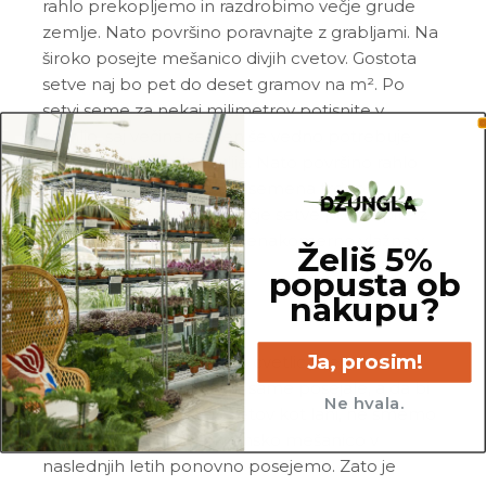
rahlo prekopljemo in razdrobimo večje grude
zemlje. Nato površino poravnajte z grabljami. Na
široko posejte mešanico divjih cvetov. Gostota
setve naj bo pet do deset gramov na m². Po
setvi seme za nekaj milimetrov potisnite v
zemljo, saj večina semen še vedno potrebuje
dovolj svetlobe, da vzklije. Nato površino rahlo
potlačimo z desko, da so semena trdno
posajena v zemljo. Področje setve poškropite z
vodo in pridržite gredico enakomerno vlažna v
Želiš 5%
naslednjih tednih.
popusta ob
nakupu?
Ja, prosim!
Pogoji rasti:
Večina divjih cvetlic je enoletnic.
Nekatere se bodo jeseni same posejale, a da bi
Ne hvala.
dosegli podoben sijaj cvetov kot lani, ne smemo
pretiravati, ampak semensko mešanico v
naslednjih letih ponovno posejemo. Zato je