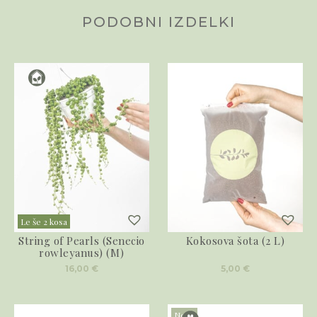
PODOBNI IZDELKI
Le še 2 kosa
String of Pearls (Senecio
Kokosova šota (2 L)
rowleyanus) (M)
16,00
€
5,00
€
Novo