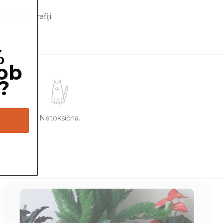
a fotografiji.
%
ob
?
Netoksična.