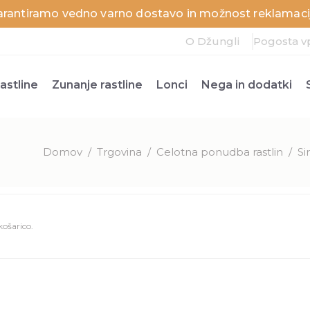
arantiramo vedno varno dostavo in možnost reklamacij
O Džungli
Pogosta v
astline
Zunanje rastline
Lonci
Nega in dodatki
Domov
/
Trgovina
/
Celotna ponudba rastlin
/
Si
 košarico.