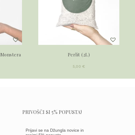
(Monstera
Perlit (2L)
5,00
€
PRIVOŠČI SI 5% POPUSTA!
Prijavi se na Džungla novice in