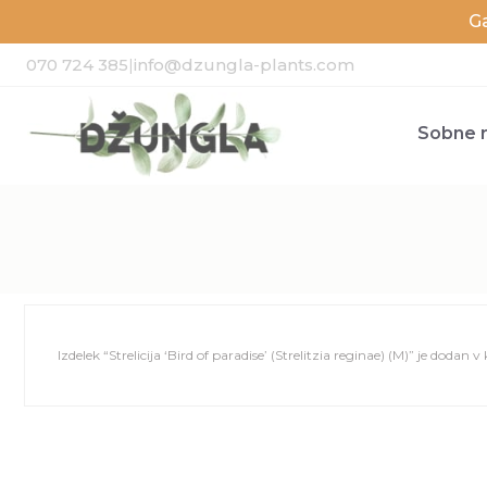
G
070 724 385
|
info@dzungla-plants.com
Sobne r
Izdelek “Strelicija ‘Bird of paradise’ (Strelitzia reginae) (M)” je dodan v