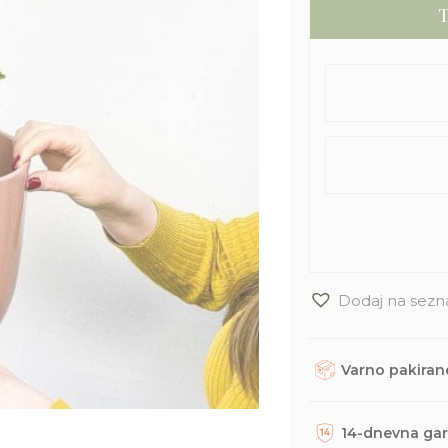
T
Dodaj na sezn
Varno pakirane
Rastline, dodatke in
trajnostno embalažo. 
14-dnevna gar