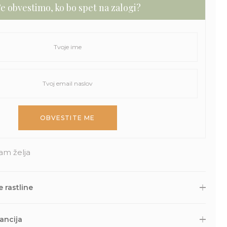
e obvestimo, ko bo spet na zalogi?
am želja
 rastline
 druge naročene izdelke skrbno zapakiramo v varno in
Nato so naravnost iz naše trgovine s kurirsko službo DPD
ancija