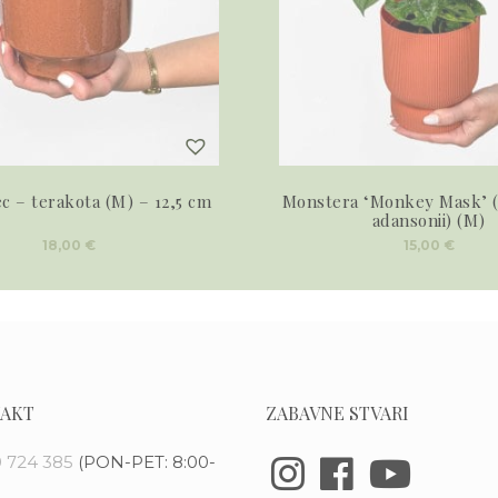
ec – terakota (M) – 12,5 cm
Monstera ‘Monkey Mask’ 
adansonii) (M)
18,00
€
15,00
€
AKT
ZABAVNE STVARI
 724 385
(PON-PET: 8:00-