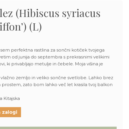
slez (Hibiscus syriacus
ffon’) (L)
n sem perfektna rastlina za sončni kotiček tvojega
Cvetim od junija do septembra s prekrasnimi velikimi
i, ki privabljajo metulje in čebele. Moja višina je
vlažno zemljo in veliko sončne svetlobe. Lahko brez
prostem, zato bom lahko več let krasila tvoj balkon
 Kitajska
 zalogi