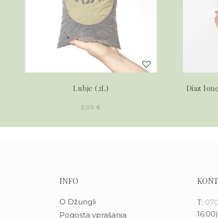
Lubje (2L)
Diaz lon
5,00
€
INFO
KONT
O Džungli
T:
070
16:00)
Pogosta vprašanja