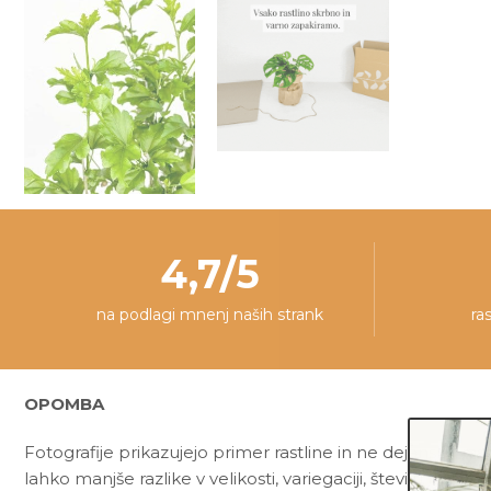
4,7/5
na podlagi mnenj naših strank
ra
OPOMBA
Fotografije prikazujejo primer rastline in ne dejanske rast
lahko manjše razlike v velikosti, variegaciji, številu listov, v