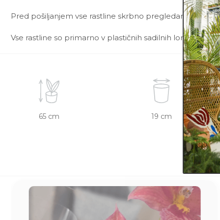
Pred pošiljanjem vse rastline skrbno pregledamo in zagot
Vse rastline so primarno v plastičnih sadilnih lončkih. Okr
65 cm
19 cm