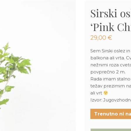
Sirski o
‘Pink Chi
29,00
€
Sem Sirski oslez i
balkona ali vrta. 
nežnimi roza cvetov
povprečno 2 m.
Rada imam stalno 
težav prezimim na 
ali vrt
Izvor: Jugovzhodna
Trenutno ni na