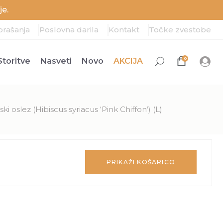
e.
prašanja
Poslovna darila
Kontakt
Točke zvestobe
0
Storitve
Nasveti
Novo
AKCIJA
rski oslez (Hibiscus syriacus ‘Pink Chiffon’) (L)
PRIKAŽI KOŠARICO