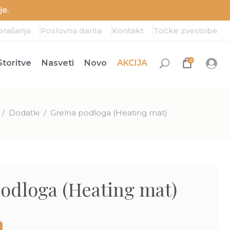
e.
prašanja
Poslovna darila
Kontakt
Točke zvestobe
0
Storitve
Nasveti
Novo
AKCIJA
/
Dodatki
/
Grelna podloga (Heating mat)
odloga (Heating mat)
Trenutna
cena
e: