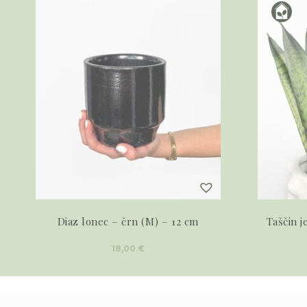
Diaz lonec – črn (M) – 12 cm
Taščin j
18,00
€