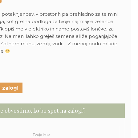
31,00 €.
.
o potaknjencev, v prostorih pa prehladno za te mini
ga, kot grelna podloga za tvoje najmlajše zelence
lopiš me v elektriko in name postaviš lončke, za
az. Na meni lahko greješ semena ali že poganjajoče
jo v šotnem mahu, zemlji, vodi … Z menoj bodo mlade
eje
 zalogi
e obvestimo, ko bo spet na zalogi?