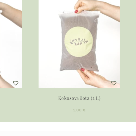
Kokosova šota (2 L)
5,00
€