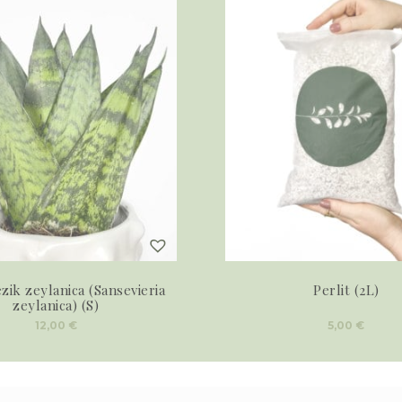
ezik zeylanica (Sansevieria
Perlit (2L)
zeylanica) (S)
12,00
€
5,00
€