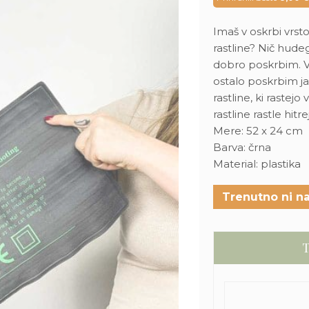
bila:
39,00 €
Imaš v oskrbi vrst
rastline? Nič hude
dobro poskrbim. Vk
ostalo poskrbim j
rastline, ki raste
rastline rastle hitr
Mere: 52 x 24 cm
Barva: črna
Material: plastika
Trenutno ni na
T