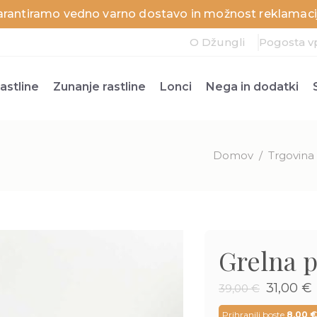
arantiramo vedno varno dostavo in možnost reklamacij
O Džungli
Pogosta v
astline
Zunanje rastline
Lonci
Nega in dodatki
Domov
/
Trgovina
Grelna p
Izvirna
31,00
€
39,00
€
cena
je
j
Prihranili boste
8,00
€