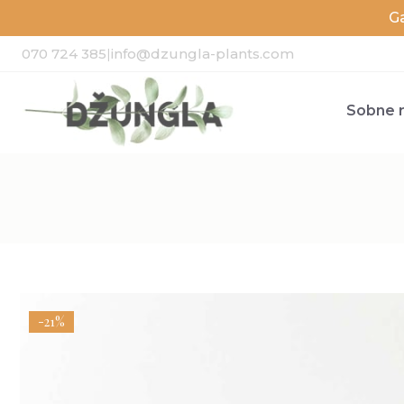
G
070 724 385
|
info@dzungla-plants.com
Sobne r
-21%