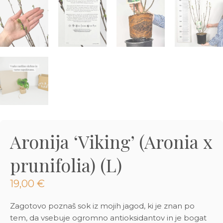
3D tiskani lonci
Preberi prispevek
,00
€
Dodaj v košarico
Aronija ‘Viking’ (Aronia x
prunifolia) (L)
19,00
€
Zagotovo poznaš sok iz mojih jagod, ki je znan po
tem, da vsebuje ogromno antioksidantov in je bogat