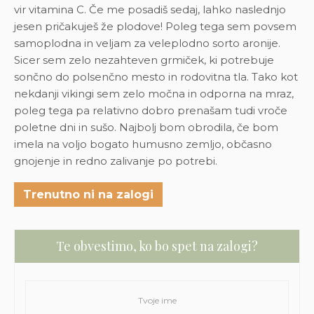
vir vitamina C. Če me posadiš sedaj, lahko naslednjo
jesen pričakuješ že plodove! Poleg tega sem povsem
samoplodna in veljam za veleplodno sorto aronije.
Sicer sem zelo nezahteven grmiček, ki potrebuje
sončno do polsenčno mesto in rodovitna tla. Tako kot
nekdanji vikingi sem zelo močna in odporna na mraz,
poleg tega pa relativno dobro prenašam tudi vroče
poletne dni in sušo. Najbolj bom obrodila, če bom
imela na voljo bogato humusno zemljo, občasno
gnojenje in redno zalivanje po potrebi.
Trenutno ni na zalogi
Te obvestimo, ko bo spet na zalogi?