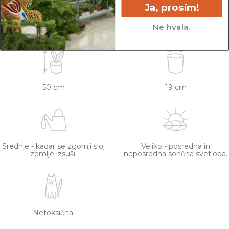
ceno.
Ja, prosim!
Ne hvala.
50 cm
19 cm
Srednje - kadar se zgornji sloj
Veliko - posredna in
zemlje izsuši.
neposredna sončna svetloba.
Netoksična.