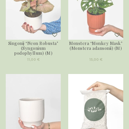
Singonij ‘Neon Robusta’
Monstera ‘Monkey Mask’
(Syngonium
(Monstera adansonii) (M)
podophyllum) (M)
11,00
€
15,00
€