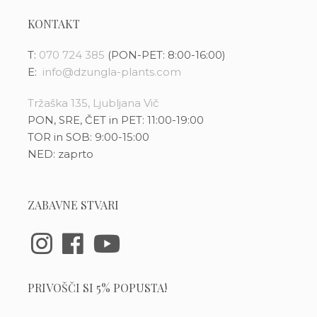
KONTAKT
T:
070 724 385
(PON-PET: 8:00-16:00)
E:
info@dzungla-plants.com
Tržaška 135, Ljubljana Vič
PON, SRE, ČET in PET: 11:00-19:00
TOR in SOB: 9:00-15:00
NED: zaprto
ZABAVNE STVARI
PRIVOŠČI SI 5% POPUSTA!