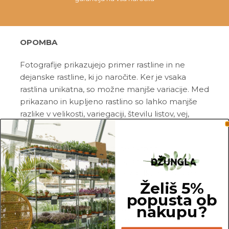
OPOMBA
Fotografije prikazujejo primer rastline in ne
dejanske rastline, ki jo naročite. Ker je vsaka
rastlina unikatna, so možne manjše variacije. Med
prikazano in kupljeno rastlino so lahko manjše
razlike v velikosti, variegaciji, številu listov, vej,
cvetov, itd …
Pred pošiljanjem vse rastline skrbno
pregledamo in zagotovimo, da gredo na pot
zdrave in čim bolj podobne izdelku na fotografiji.
Želiš 5%
popusta ob
Vse rastline so primarno v plastičnih sadilnih
nakupu?
lončkih. Višino sadilnega lonca je možno razbrati
iz slike z metrom. Okrasni lonec ni vključen v