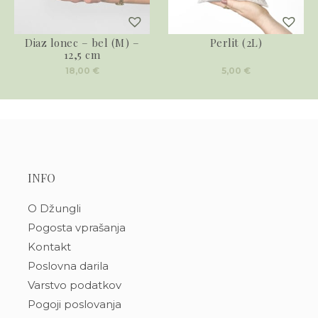
Diaz lonec – bel (M) –
Perlit (2L)
12,5 cm
18,00
€
5,00
€
INFO
O Džungli
Pogosta vprašanja
Kontakt
Poslovna darila
Varstvo podatkov
Pogoji poslovanja