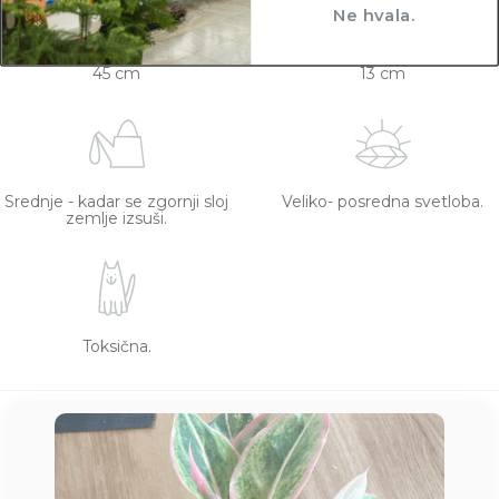
Ne hvala.
45 cm
13 cm
Srednje - kadar se zgornji sloj
Veliko- posredna svetloba.
zemlje izsuši.
Toksična.