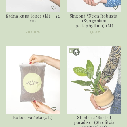
Sadna kupa lonec (M) – 12
Singonij ‘Neon Robusta’
cm
(Syngonium
podophyllum) (M)
20,00
€
11,00
€
Novo
Kokosova šota (2 L)
Strelicija ‘Bird of
paradise’ (Strelitzia
reginae) (M)