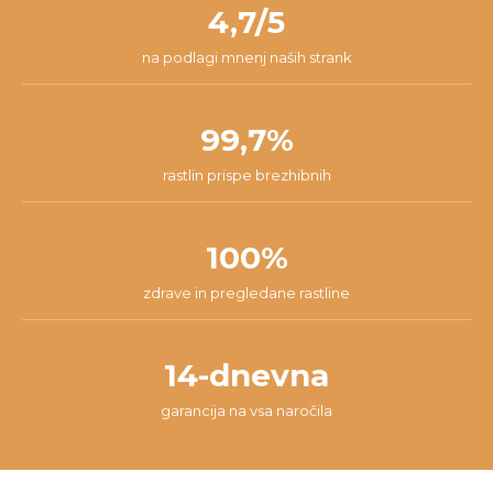
našli najboljšo rešitev za tvojo situacijo.
4,7/5
na podlagi mnenj naših strank
99,7%
rastlin prispe brezhibnih
100%
zdrave in pregledane rastline
14-dnevna
garancija na vsa naročila