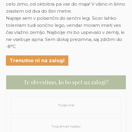
celo zimo, od oktobra pa vse do maja! V višino in širino
zrastem od dva do štiri metre.
Najraje sem v polsenčni do senčni legi. Sicer lahko
toleriram tudi sončno lego, vendar moram imeti ves
čas vlažno zemljo. Najbolje mi bo uspevalo v zemlji, ki
ne vsebuje apna. Sem dokaj prezimna, saj zdržim do
-8°C
Trenutno ni na zalogi
Te obvestimo, ko bo spet na zalogi?