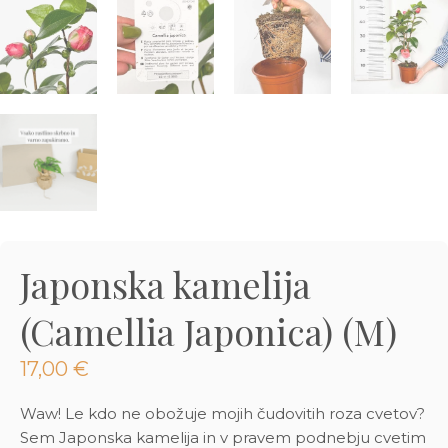
3D tiskani lonci
Preberi prispevek
,00
€
Dodaj v košarico
Japonska kamelija
(Camellia Japonica) (M)
17,00
€
Waw! Le kdo ne obožuje mojih čudovitih roza cvetov?
Sem Japonska kamelija in v pravem podnebju cvetim