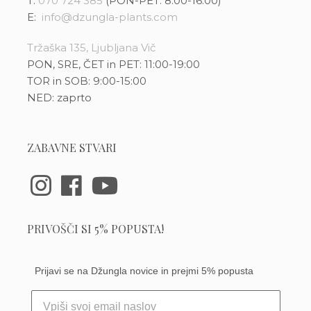
T:
070 724 385
(PON-PET: 8:00-16:00)
E:
info@dzungla-plants.com
Tržaška 135, Ljubljana Vič
PON, SRE, ČET in PET: 11:00-19:00
TOR in SOB: 9:00-15:00
NED: zaprto
ZABAVNE STVARI
PRIVOŠČI SI 5% POPUSTA!
Prijavi se na Džungla novice in prejmi 5% popusta