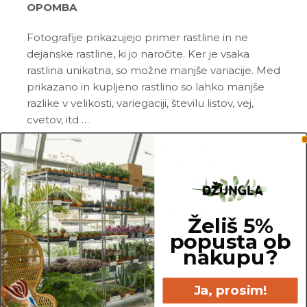
OPOMBA
Fotografije prikazujejo primer rastline in ne
dejanske rastline, ki jo naročite. Ker je vsaka
rastlina unikatna, so možne manjše variacije. Med
prikazano in kupljeno rastlino so lahko manjše
razlike v velikosti, variegaciji, številu listov, vej,
cvetov, itd …
Pred pošiljanjem vse rastline skrbno
pregledamo in zagotovimo, da gredo na pot
zdrave in čim bolj podobne izdelku na fotografiji.
Vse rastline so primarno v plastičnih sadilnih
Želiš 5%
lončkih. Višino sadilnega lonca je možno razbrati
popusta ob
iz slike z metrom. Okrasni lonec ni vključen v
nakupu?
ceno.
Ja, prosim!