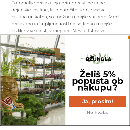
Fotografije prikazujejo primer rastline in ne
dejanske rastline, ki jo naročite. Ker je vsaka
rastlina unikatna, so možne manjše variacije. Med
prikazano in kupljeno rastlino so lahko manjše
razlike v velikosti, variegaciji, številu listov, vej,
cvetov, itd. …
Pred pošiljanjem vse rastline skrbno
pregledamo in zagotovimo, da gredo na pot
zdrave in čim bolj podobne izdelku na fotografiji.
Želiš 5%
Vse rastline so primarno v plastičnih sadilnih
popusta ob
lončkih. Okrasni lonec ni vključen v ceno.
nakupu?
Ja, prosim!
Ne hvala.
55 cm
12 cm