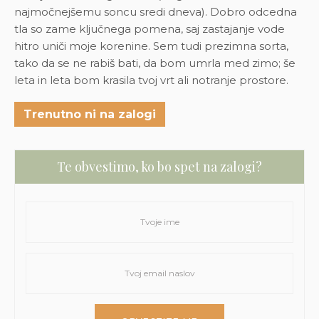
najmočnejšemu soncu sredi dneva). Dobro odcedna
tla so zame ključnega pomena, saj zastajanje vode
hitro uniči moje korenine. Sem tudi prezimna sorta,
tako da se ne rabiš bati, da bom umrla med zimo; še
leta in leta bom krasila tvoj vrt ali notranje prostore.
Trenutno ni na zalogi
Te obvestimo, ko bo spet na zalogi?