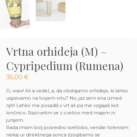
3D tiskani lonci
Preberi prispevek
,00
€
Dodaj v košarico
Vrtna orhideja (M) –
Cypripedium (Rumena)
36,00
€
O, waw! Ali si vedel_a, da obstajamo orhideje, ki lahko
uspevamo na tvojem vrtu? No, jaz sem ena izmed
njih! Lahko me posadiš v vrt ali pa me vzgajaš kot
lončnico. Razcvetim se z cvetovi med majem in
junijem.
Rada imam bolj posredno svetlobo, vendar toleriram
nekaj ur direktnega sonca (izogibamo se