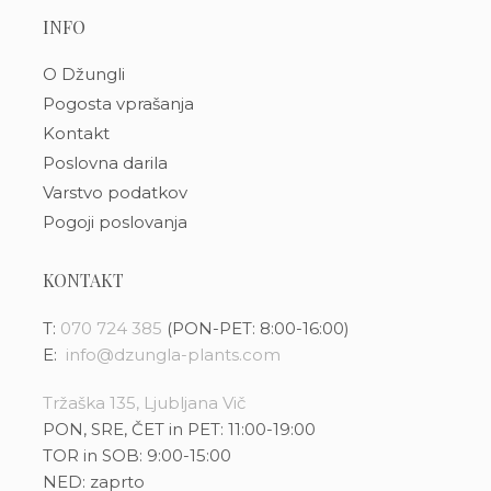
INFO
O Džungli
Pogosta vprašanja
Kontakt
Poslovna darila
Varstvo podatkov
Pogoji poslovanja
KONTAKT
T:
070 724 385
(PON-PET: 8:00-16:00)
E:
info@dzungla-plants.com
Tržaška 135, Ljubljana Vič
PON, SRE, ČET in PET: 11:00-19:00
TOR in SOB: 9:00-15:00
NED: zaprto