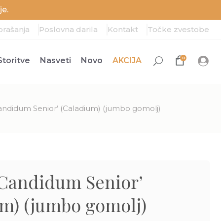
e.
prašanja
Poslovna darila
Kontakt
Točke zvestobe
0
Storitve
Nasveti
Novo
AKCIJA
Candidum Senior’ (Caladium) (jumbo gomolj)
‘Candidum Senior’
um) (jumbo gomolj)