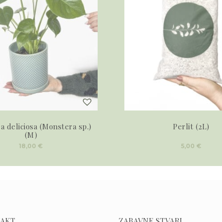
 deliciosa (Monstera sp.)
Perlit (2L)
(M)
18,00
€
5,00
€
AKT
ZABAVNE STVARI