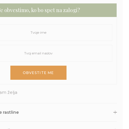
e obvestimo, ko bo spet na zalogi?
am želja
 rastline
 druge naročene izdelke skrbno zapakiramo v varno in