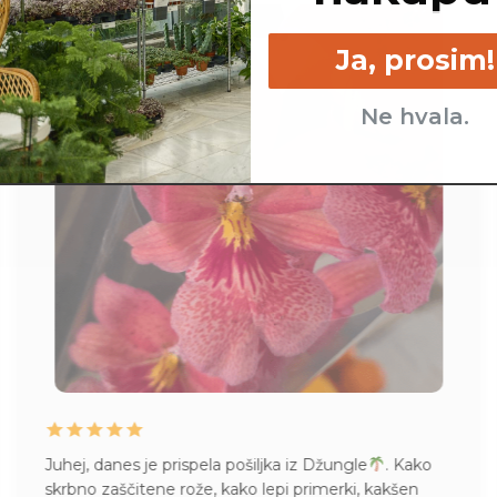
Ja, prosim!
Ne hvala.
Juhej, danes je prispela pošiljka iz Džungle
. Kako
skrbno zaščitene rože, kako lepi primerki, kakšen