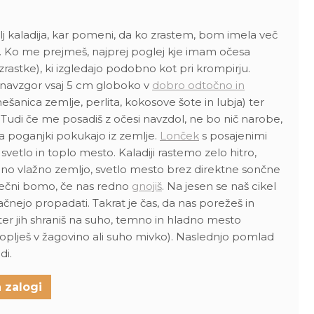
kaladija, kar pomeni, da ko zrastem, bom imela več
ste. Ko me prejmeš, najprej poglej kje imam očesa
rastke), ki izgledajo podobno kot pri krompirju.
 navzgor vsaj 5 cm globoko v
dobro odtočno in
ešanica zemlje, perlita, kokosove šote in lubja) ter
. Tudi če me posadiš z očesi navzdol, ne bo nič narobe,
 da poganjki pokukajo iz zemlje.
Lonček
s posajenimi
svetlo in toplo mesto. Kaladiji rastemo zelo hitro,
 vlažno zemljo, svetlo mesto brez direktne sončne
srečni bomo, če nas redno
gnojiš
. Na jesen se naš cikel
 začnejo propadati. Takrat je čas, da nas porežeš in
ter jih shraniš na suho, temno in hladno mesto
akoplješ v žagovino ali suho mivko). Naslednjo pomlad
di.
 zalogi