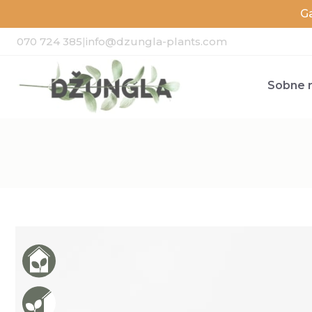
G
070 724 385
|
info@dzungla-plants.com
Sobne r