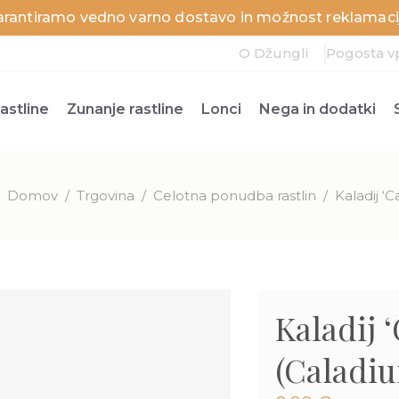
arantiramo vedno varno dostavo in možnost reklamacij
O Džungli
Pogosta v
astline
Zunanje rastline
Lonci
Nega in dodatki
Domov
/
Trgovina
/
Celotna ponudba rastlin
/
Kaladij ‘
Kaladij 
(Caladi