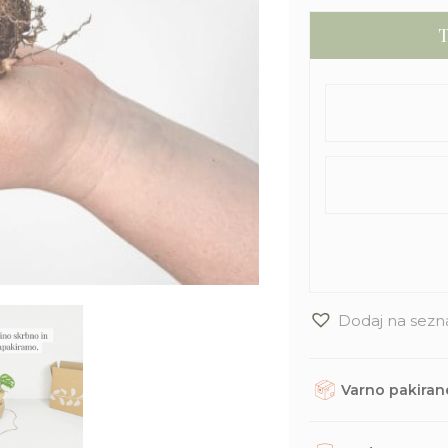
T
Dodaj na sezn
Varno pakirane
Rastline, dodatke in