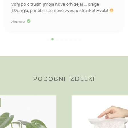
vonj po citrusih (moja nova orhideja) … draga
Džungla, pridobili ste novo zvesto stranko! Hvala!
Alenka
PODOBNI IZDELKI