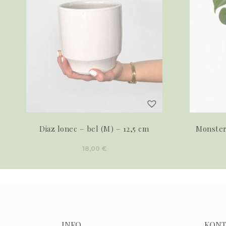
Diaz lonec – bel (M) – 12,5 cm
Monstera
18,00
€
INFO
KONT