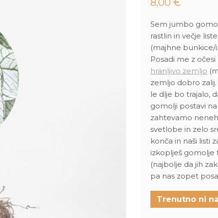
8,00
€
Sem jumbo gomolj 
rastlin in večje li
(majhne bunkice/iz
Posadi me z očesi
hranljivo zemljo
(m
zemljo dobro zalij
le dlje bo trajalo,
gomolji postavi na 
zahtevamo nenehno
svetlobe in zelo 
konča in naši listi
izkoplješ gomolje 
(najbolje da jih z
pa nas zopet posa
Trenutno ni na