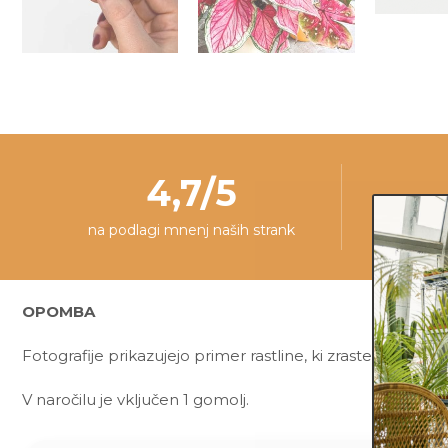
4,7/5
na podlagi mnenj naših strank
ra
OPOMBA
Fotografije prikazujejo primer rastline, ki zraste iz gomolj
V naročilu je vključen 1 gomolj.