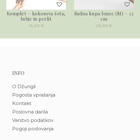
Komplet – kokosova šota,
Sadna kupa lonec (M) – 12
lubje in perlit
cm
14,00
€
20,00
€
INFO
O Džungli
Pogosta vprašanja
Kontakt
Poslovna darila
Varstvo podatkov
Pogoji poslovanja