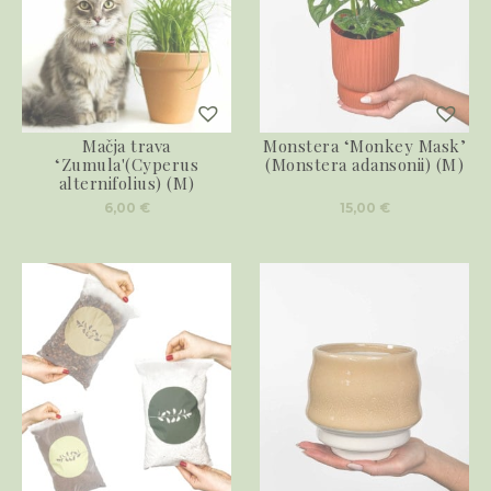
Mačja trava
Monstera ‘Monkey Mask’
‘Zumula'(Cyperus
(Monstera adansonii) (M)
alternifolius) (M)
6,00
€
15,00
€