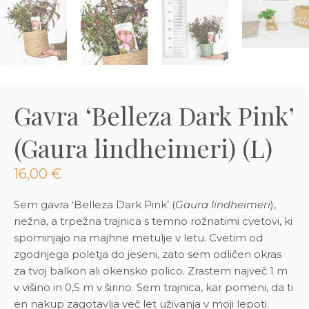
3D tiskani lonci
Preberi prispevek
,00
€
Dodaj v košarico
Gavra ‘Belleza Dark Pink’
(Gaura lindheimeri) (L)
16,00
€
Sem gavra ‘Belleza Dark Pink’ (
Gaura lindheimeri
),
nežna, a trpežna trajnica s temno rožnatimi cvetovi, ki
spominjajo na majhne metulje v letu. Cvetim od
zgodnjega poletja do jeseni, zato sem odličen okras
za tvoj balkon ali okensko polico. Zrastem največ 1 m
v višino in 0,5 m v širino. Sem trajnica, kar pomeni, da ti
en nakup zagotavlja več let uživanja v moji lepoti.