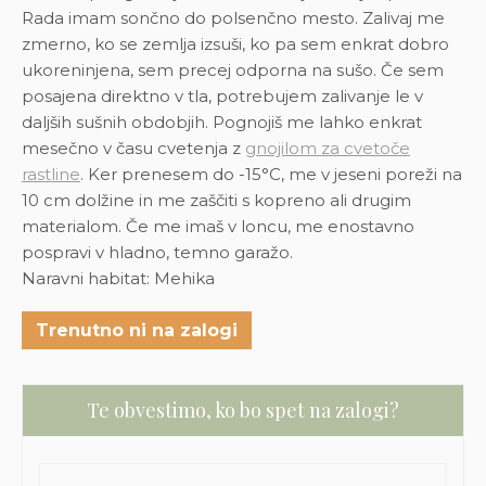
Rada imam sončno do polsenčno mesto. Zalivaj me
zmerno, ko se zemlja izsuši, ko pa sem enkrat dobro
ukoreninjena, sem precej odporna na sušo. Če sem
posajena direktno v tla, potrebujem zalivanje le v
daljših sušnih obdobjih. Pognojiš me lahko enkrat
mesečno v času cvetenja z
gnojilom za cvetoče
rastline
. Ker prenesem do -15°C, me v jeseni poreži na
10 cm dolžine in me zaščiti s kopreno ali drugim
materialom. Če me imaš v loncu, me enostavno
pospravi v hladno, temno garažo.
Naravni habitat: Mehika
Trenutno ni na zalogi
Te obvestimo, ko bo spet na zalogi?