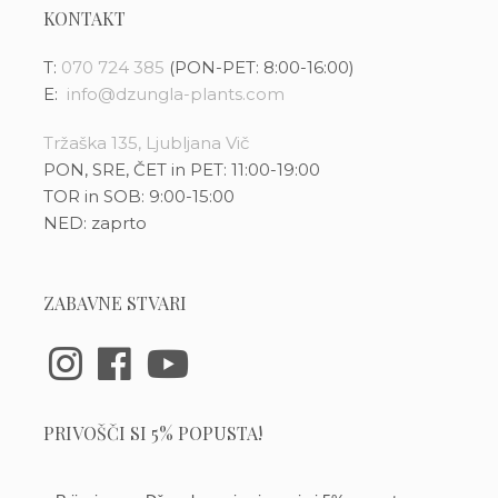
KONTAKT
T:
070 724 385
(PON-PET: 8:00-16:00)
E:
info@dzungla-plants.com
Tržaška 135, Ljubljana Vič
PON, SRE, ČET in PET: 11:00-19:00
TOR in SOB: 9:00-15:00
NED: zaprto
ZABAVNE STVARI
PRIVOŠČI SI 5% POPUSTA!