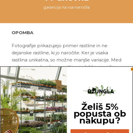
garancija na vsa naročila
OPOMBA
Fotografije prikazujejo primer rastline in ne
dejanske rastline, ki jo naročite. Ker je vsaka
rastlina unikatna, so možne manjše variacije. Med
prikazano in kupljeno rastlino so lahko manjše
razlike v velikosti, variegaciji, številu listov, vej,
cvetov, itd …
Pred pošiljanjem vse rastline skrbno
pregledamo in zagotovimo, da gredo na pot
Želiš 5%
zdrave in čim bolj podobne izdelku na fotografiji.
popusta ob
nakupu?
Vse rastline so primarno v plastičnih sadilnih
lončkih. Višino sadilnega lonca je možno razbrati