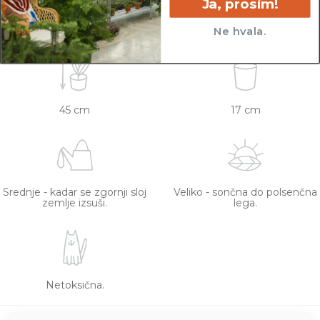
Ja, prosim!
iz slike z metrom. Okrasni lonec ni vključen v
ceno.
Ne hvala.
45 cm
17 cm
Srednje - kadar se zgornji sloj
Veliko - sončna do polsenčna
zemlje izsuši.
lega.
Netoksična.