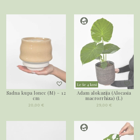
Le še 4 kosi
Sadna kupa lonec (M) – 12
Adam alokazija (Alocasia
cm
macrorrhiza) (L)
20,00
€
29,00
€