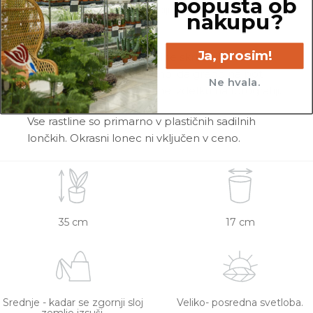
popusta ob
razlike v velikosti, variegaciji, številu listov, vej,
nakupu?
cvetov, itd …
Ja, prosim!
Pred pošiljanjem vse rastline skrbno
pregledamo in zagotovimo, da gredo na pot
Ne hvala.
zdrave in čim bolj podobne izdelku na fotografiji.
Vse rastline so primarno v plastičnih sadilnih
lončkih. Okrasni lonec ni vključen v ceno.
35 cm
17 cm
Srednje - kadar se zgornji sloj
Veliko- posredna svetloba.