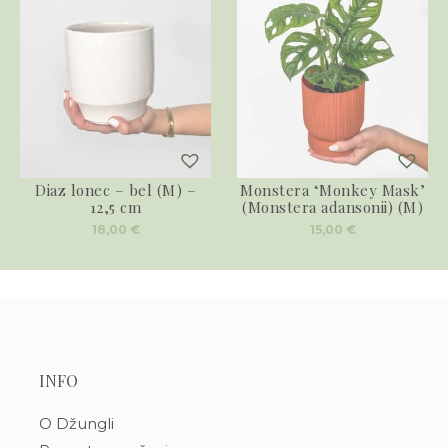
Diaz lonec – bel (M) –
Monstera ‘Monkey Mask’
12,5 cm
(Monstera adansonii) (M)
18,00
€
15,00
€
INFO
O Džungli