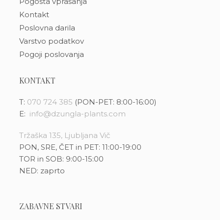
Pogosta vprašanja
Kontakt
Poslovna darila
Varstvo podatkov
Pogoji poslovanja
KONTAKT
T:
070 724 385
(PON-PET: 8:00-16:00)
E:
info@dzungla-plants.com
Tržaška 135, Ljubljana Vič
PON, SRE, ČET in PET: 11:00-19:00
TOR in SOB: 9:00-15:00
NED: zaprto
ZABAVNE STVARI