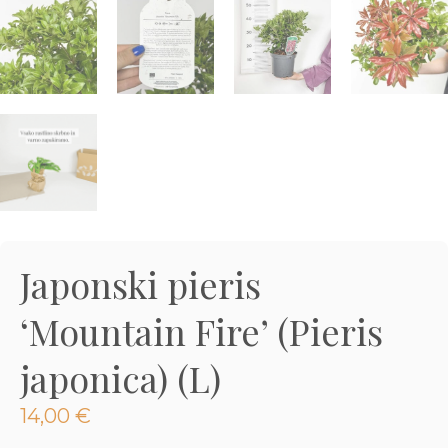
3D tiskani lonci
Preberi prispevek
,00
€
Dodaj v košarico
Japonski pieris
‘Mountain Fire’ (Pieris
japonica) (L)
14,00
€