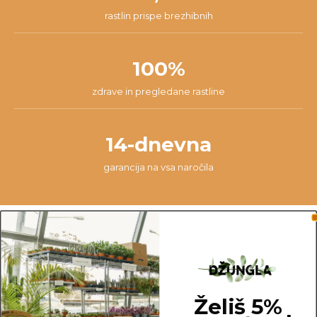
rastlin prispe brezhibnih
100%
zdrave in pregledane rastline
14-dnevna
garancija na vsa naročila
OPOMBA
Fotografije prikazujejo primer rastline in ne
dejanske rastline, ki jo naročite. Ker je vsaka
rastlina unikatna, so možne manjše variacije. Med
Želiš 5%
prikazano in kupljeno rastlino so lahko manjše