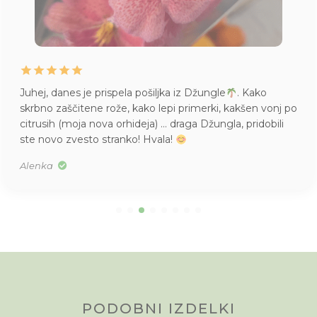
Življenje mame Pileje, kupljene v Džungli. Mladičke
imam pa tudi vsepovsod
Mislim, da sem jo lani kupila,
v S velikosti. Res je bila majhna.
Tea
PODOBNI IZDELKI