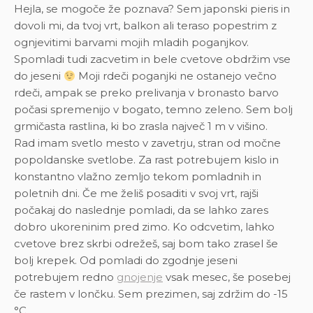
Hejla, se mogoče že poznava? Sem japonski pieris in
dovoli mi, da tvoj vrt, balkon ali teraso popestrim z
ognjevitimi barvami mojih mladih poganjkov.
Spomladi tudi zacvetim in bele cvetove obdržim vse
do jeseni
Moji rdeči poganjki ne ostanejo večno
rdeči, ampak se preko prelivanja v bronasto barvo
počasi spremenijo v bogato, temno zeleno. Sem bolj
grmičasta rastlina, ki bo zrasla največ 1 m v višino.
Rad imam svetlo mesto v zavetrju, stran od močne
popoldanske svetlobe. Za rast potrebujem kislo in
konstantno vlažno zemljo tekom pomladnih in
poletnih dni. Če me želiš posaditi v svoj vrt, rajši
počakaj do naslednje pomladi, da se lahko zares
dobro ukoreninim pred zimo. Ko odcvetim, lahko
cvetove brez skrbi odrežeš, saj bom tako zrasel še
bolj krepek. Od pomladi do zgodnje jeseni
potrebujem redno
gnojenje
vsak mesec, še posebej
če rastem v lončku. Sem prezimen, saj zdržim do -15
°C.