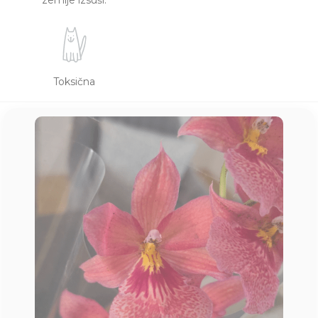
zemlje izsuši.
Toksična