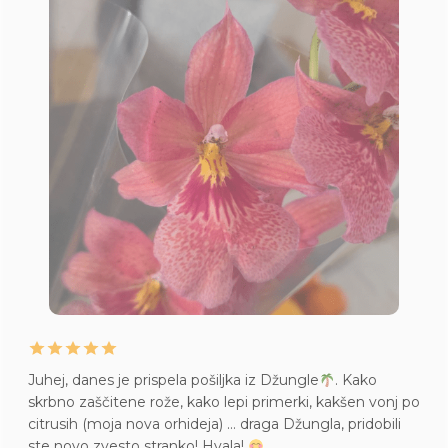
Juhej, danes je prispela pošiljka iz Džungle
. Kako
skrbno zaščitene rože, kako lepi primerki, kakšen vonj po
citrusih (moja nova orhideja) … draga Džungla, pridobili
ste novo zvesto stranko! Hvala!