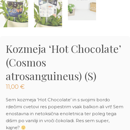
3D tiskani lonci
Preberi prispevek
,00
€
Dodaj v košarico
Kozmeja ‘Hot Chocolate’
(Cosmos
atrosanguineus) (S)
11,00
€
Sem kozmeja ‘Hot Chocolate’ in s svojimi bordo
rdečimi cvetovi res popestrim vsak balkon ali vrt! Sem
enostavna in netoksična enoletnica ter poleg tega
dišim po vaniliji in vroči čokoladi. Res sem super,
kajne?