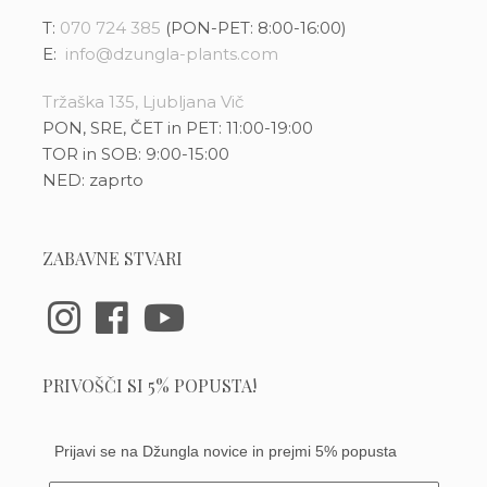
T:
070 724 385
(PON-PET: 8:00-16:00)
E:
info@dzungla-plants.com
Tržaška 135, Ljubljana Vič
PON, SRE, ČET in PET: 11:00-19:00
TOR in SOB: 9:00-15:00
NED: zaprto
ZABAVNE STVARI
PRIVOŠČI SI 5% POPUSTA!
Prijavi se na Džungla novice in prejmi 5% popusta