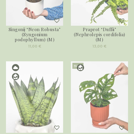
Singonij ‘Neon Robusta’
Praprot ‘Duffii’
(Syngonium
(Nephrolepis cordifolia)
podophyllum) (M)
(M)
11,00
€
13,00
€
Novo