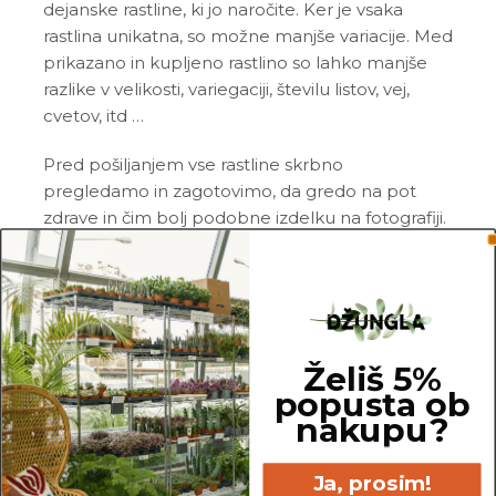
dejanske rastline, ki jo naročite. Ker je vsaka
rastlina unikatna, so možne manjše variacije. Med
prikazano in kupljeno rastlino so lahko manjše
razlike v velikosti, variegaciji, številu listov, vej,
cvetov, itd …
Pred pošiljanjem vse rastline skrbno
pregledamo in zagotovimo, da gredo na pot
zdrave in čim bolj podobne izdelku na fotografiji.
Vse rastline so primarno v plastičnih sadilnih
lončkih. Okrasni lonec ni vključen v ceno.
Rastline so v kategorijo Netoksične/prijazne za
Želiš 5%
živali uvrščene na podlagi dostopnih spletnih
popusta ob
virov. Netoksične rastline so lahko še vedno
nakupu?
toksične za specifično vrsto živali, zato se pred
nakupom posvetujte z veterinarjem.
Ja, prosim!