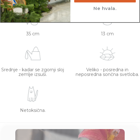
Ne hvala.
35 cm
13 cm
Srednje - kadar se zgornji sloj
Veliko - posredna in
zemlje izsuši.
neposredna sončna svetloba.
Netoksična.