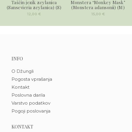
Taščin jezik zeylanica
Monstera ‘Monkey Mask’
(Sansevieria zeylanica) (S)
(Monstera adansonii) (M)
12,00
€
15,00
€
INFO
O Džungli
Pogosta vprašanja
Kontakt
Poslovna darila
Varstvo podatkov
Pogoji poslovanja
KONTAKT