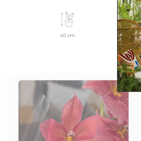
40 cm
12 