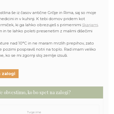
stlina še iz časov antične Grčije in Rima, saj so moje
 medicini in v kuhinji. K tebi domov pridem kot
rmiček, ki ga lahko obrezuješ s primernimi
škarjami
.
 in te lahko poleti presenetim z malimi dišečimi
ture nad 10°C in ne maram mrzlih prepihov, zato
 pozimi pospraviš notri na toplo. Rad imam veliko
e, ko se mi zgornji sloj zemlje izsuši.
 zalogi
e obvestimo, ko bo spet na zalogi?