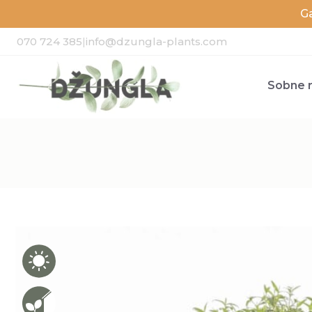
G
070 724 385
|
info@dzungla-plants.com
Sobne r