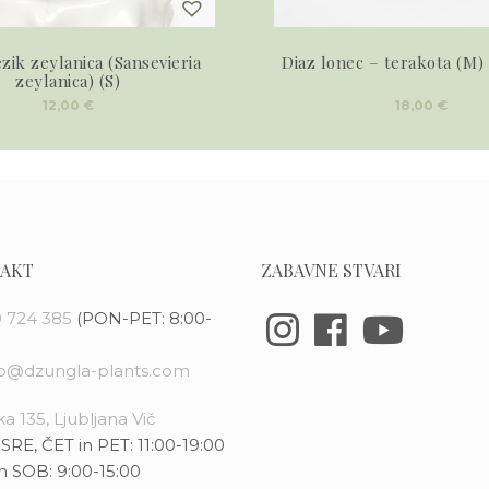
ezik zeylanica (Sansevieria
Diaz lonec – terakota (M) 
zeylanica) (S)
12,00
€
18,00
€
AKT
ZABAVNE STVARI
 724 385
(PON-PET: 8:00-
fo@dzungla-plants.com
a 135, Ljubljana Vič
SRE, ČET in PET: 11:00-19:00
n SOB: 9:00-15:00