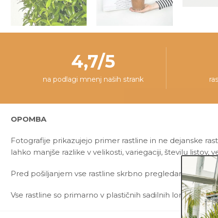
4,7/5
na podlagi mnenj naših strank
ra
OPOMBA
Fotografije prikazujejo primer rastline in ne dejanske rast
lahko manjše razlike v velikosti, variegaciji, številu listov, v
Pred pošiljanjem vse rastline skrbno pregledamo in zagot
Vse rastline so primarno v plastičnih sadilnih lončkih. Okr