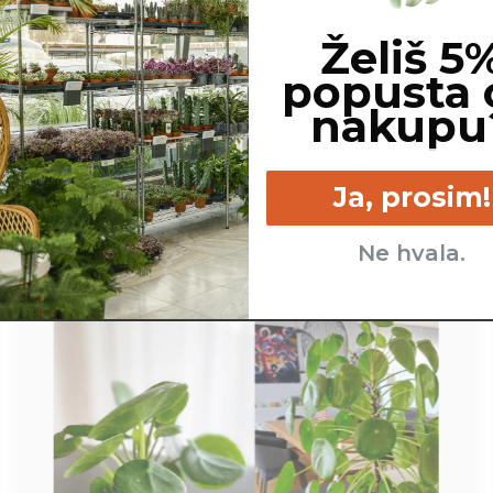
Želiš 5
popusta 
nakupu
cm
Srednje - kadar se zgornji
Veliko- nepo
sloj zemlje izsuši.
Ja, prosim!
Ne hvala.