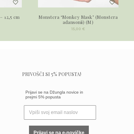
– 12,5 cm
Monstera ‘Monkey Mask’ (Monstera
adansonii) (M)
15,00
€
PRIVOŠČI SI 5% POPUSTA!
Prijavi se na Džungla novice in
prejmi 5% popusta
Prijavi se na e-novičke