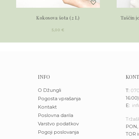
Kokosova šota (2 L)
Taščin j
5,00
€
INFO
KONT
O Džungli
T:
070
16:00)
Pogosta vprašanja
E:
in
Kontakt
Poslovna darila
Tržašk
Varstvo podatkov
PON, 
Pogoji poslovanja
TOR i