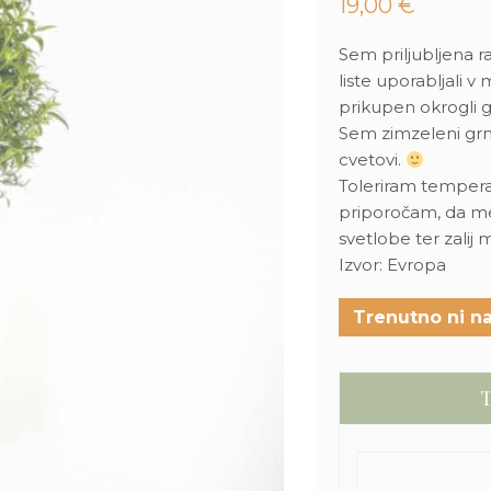
19,00
€
Sem priljubljena ra
liste uporabljali v
prikupen okrogli g
Sem zimzeleni grm
cvetovi.
Toleriram tempera
priporočam, da me
svetlobe ter zalij m
Izvor: Evropa
Trenutno ni na
T