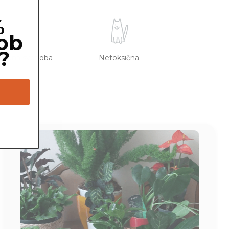
%
ob
?
sredna svetloba
Netoksična.