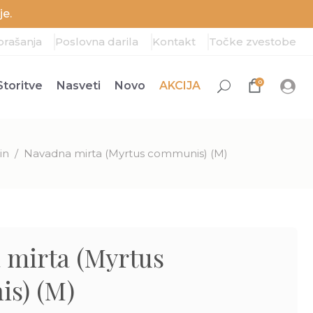
e.
prašanja
Poslovna darila
Kontakt
Točke zvestobe
0
Storitve
Nasveti
Novo
AKCIJA
in
/
Navadna mirta (Myrtus communis) (M)
 mirta (Myrtus
s) (M)