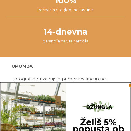
100%
zdrave in pregledane rastline
14-dnevna
garancija na vsa naročila
OPOMBA
Fotografije prikazujejo primer rastline in ne
dejanske rastline, ki jo naročite. Ker je vsaka
rastlina unikatna, so možne manjše variacije. Med
prikazano in kupljeno rastlino so lahko manjše
razlike v velikosti, variegaciji, številu listov, vej,
cvetov, itd …
Želiš 5%
popusta ob
Pred pošiljanjem vse rastline skrbno