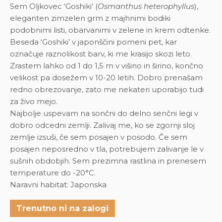
Sem Oljkovec ‘Goshiki’ (
Osmanthus heterophyllus
),
eleganten zimzelen grm z majhnimi bodiki
podobnimi listi, obarvanimi v zelene in krem odtenke.
Beseda ‘Goshiki’ v japonščini pomeni pet, kar
označuje raznolikost barv, ki me krasijo skozi leto.
Zrastem lahko od 1 do 1,5 m v višino in širino, končno
velikost pa dosežem v 10-20 letih. Dobro prenašam
redno obrezovanje, zato me nekateri uporabijo tudi
za živo mejo.
Najbolje uspevam na sončni do delno senčni legi v
dobro odcedni zemlji. Zalivaj me, ko se zgornji sloj
zemlje izsuši, če sem posajen v posodo. Če sem
posajen neposredno v tla, potrebujem zalivanje le v
sušnih obdobjih. Sem prezimna rastlina in prenesem
temperature do -20°C.
Naravni habitat: Japonska
Trenutno ni na zalogi