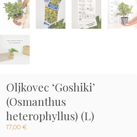
3D tiskani lonci
Preberi prispevek
,00
€
Dodaj v košarico
Oljkovec ‘Goshiki’
(Osmanthus
heterophyllus) (L)
17,00
€