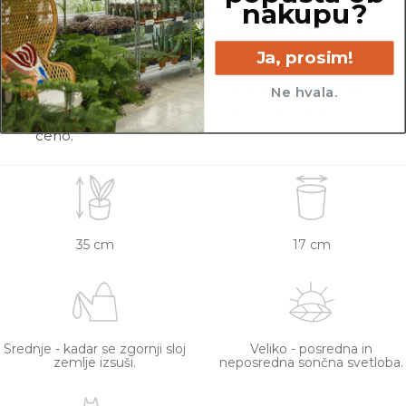
nakupu?
pregledamo in zagotovimo, da gredo na pot
zdrave in čim bolj podobne izdelku na fotografiji.
Ja, prosim!
Vse rastline so primarno v plastičnih sadilnih
lončkih. Višino sadilnega lonca je možno razbrati
Ne hvala.
iz slike z metrom. Okrasni lonec ni vključen v
ceno.
35 cm
17 cm
Srednje - kadar se zgornji sloj
Veliko - posredna in
zemlje izsuši.
neposredna sončna svetloba.