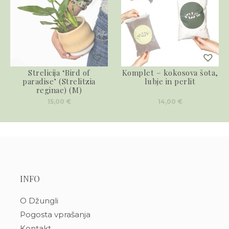
Strelicija ‘Bird of
Komplet – kokosova šota,
paradise’ (Strelitzia
lubje in perlit
reginae) (M)
15,00
€
14,00
€
INFO
O Džungli
Pogosta vprašanja
Kontakt