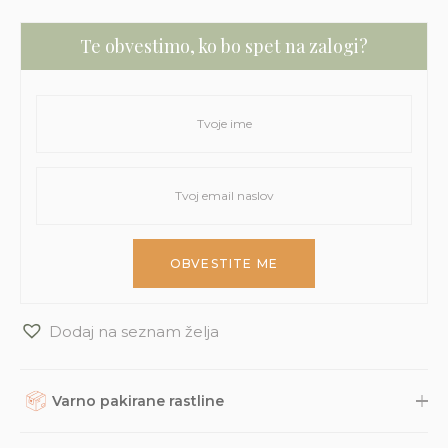
Te obvestimo, ko bo spet na zalogi?
Dodaj na seznam želja
Varno pakirane rastline
Rastline, dodatke in druge naročene izdelke skrbno