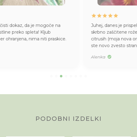
Juhej, danes je prispela pošiljka iz Džungle
. Kako
skrbno zaščitene rože, kako lepi primerki, kakšen vonj po
citrusih (moja nova orhideja) … draga Džungla, pridobili
ste novo zvesto stranko! Hvala!
Alenka
PODOBNI IZDELKI