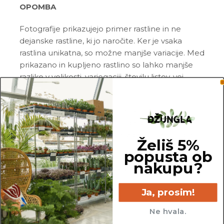
OPOMBA
Fotografije prikazujejo primer rastline in ne
dejanske rastline, ki jo naročite. Ker je vsaka
rastlina unikatna, so možne manjše variacije. Med
prikazano in kupljeno rastlino so lahko manjše
razlike v velikosti, variegaciji, številu listov, vej,
cvetov, itd …
Pred pošiljanjem vse rastline skrbno
pregledamo in zagotovimo, da gredo na pot
zdrave in čim bolj podobne izdelku na fotografiji.
Želiš 5%
popusta ob
Vse rastline so primarno v plastičnih sadilnih
nakupu?
lončkih. Okrasni lonec ni vključen v ceno.
Ja, prosim!
Ne hvala.