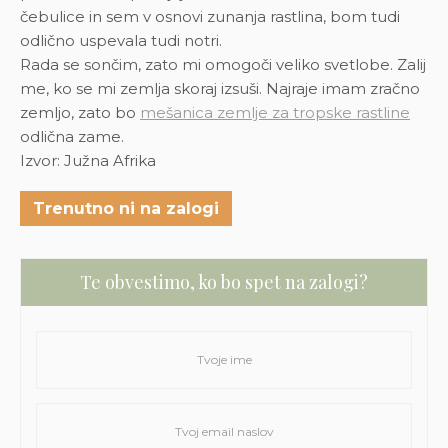
čebulice in sem v osnovi zunanja rastlina, bom tudi
odlično uspevala tudi notri.
Rada se sončim, zato mi omogoči veliko svetlobe. Zalij
me, ko se mi zemlja skoraj izsuši. Najraje imam zračno
zemljo, zato bo
mešanica zemlje za tropske rastline
odlična zame.
Izvor: Južna Afrika
Trenutno ni na zalogi
Te obvestimo, ko bo spet na zalogi?