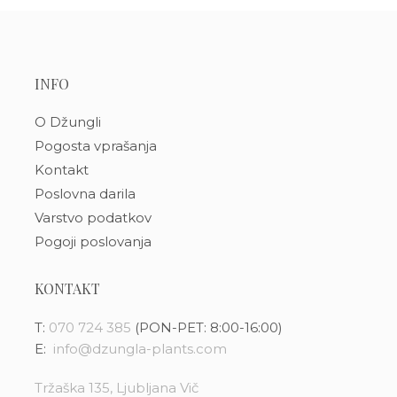
INFO
O Džungli
Pogosta vprašanja
Kontakt
Poslovna darila
Varstvo podatkov
Pogoji poslovanja
KONTAKT
T:
070 724 385
(PON-PET: 8:00-16:00)
E:
info@dzungla-plants.com
Tržaška 135, Ljubljana Vič