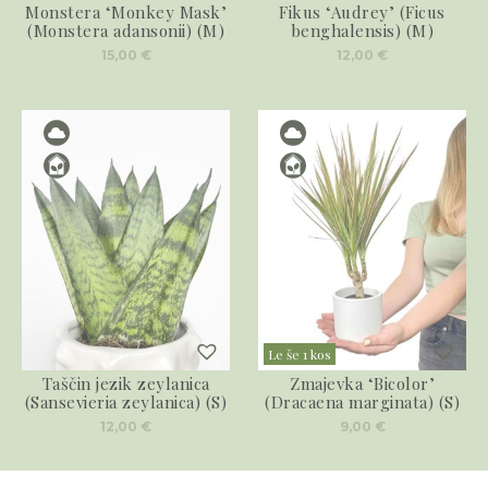
Monstera ‘Monkey Mask’
Fikus ‘Audrey’ (Ficus
(Monstera adansonii) (M)
benghalensis) (M)
15,00
€
12,00
€
Le še 1 kos
Taščin jezik zeylanica
Zmajevka ‘Bicolor’
(Sansevieria zeylanica) (S)
(Dracaena marginata) (S)
12,00
€
9,00
€