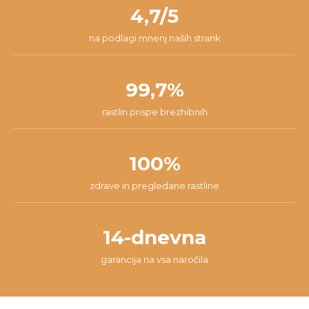
našli najboljšo rešitev za tvojo situacijo.
4,7/5
na podlagi mnenj naših strank
99,7%
rastlin prispe brezhibnih
100%
zdrave in pregledane rastline
14-dnevna
garancija na vsa naročila