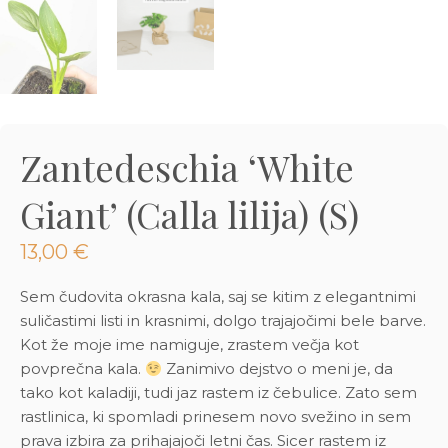
3D tiskani lonci
Preberi prispevek
,00
€
Dodaj v košarico
Zantedeschia ‘White
Giant’ (Calla lilija) (S)
13,00
€
Sem čudovita okrasna kala, saj se kitim z elegantnimi
suličastimi listi in krasnimi, dolgo trajajočimi bele barve.
Kot že moje ime namiguje, zrastem večja kot
povprečna kala.
Zanimivo dejstvo o meni je, da
tako kot kaladiji, tudi jaz rastem iz čebulice. Zato sem
rastlinica, ki spomladi prinesem novo svežino in sem
prava izbira za prihajajoči letni čas. Sicer rastem iz