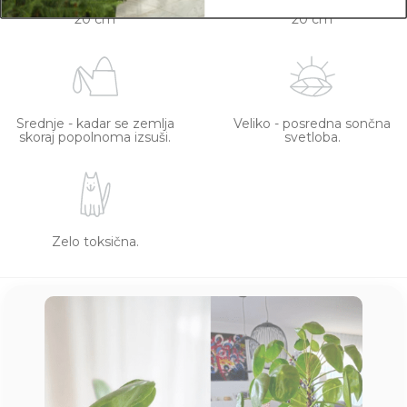
20 cm
20 cm
Srednje - kadar se zemlja
Veliko - posredna sončna
skoraj popolnoma izsuši.
svetloba.
Zelo toksična.