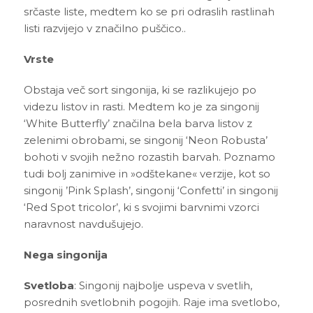
srčaste liste, medtem ko se pri odraslih rastlinah
listi razvijejo v značilno puščico..
Vrste
Obstaja več sort singonija, ki se razlikujejo po
videzu listov in rasti. Medtem ko je za singonij
‘White Butterfly’ značilna bela barva listov z
zelenimi obrobami, se singonij ‘Neon Robusta’
bohoti v svojih nežno rozastih barvah. Poznamo
tudi bolj zanimive in »odštekane« verzije, kot so
singonij ’Pink Splash’, singonij ‘Confetti’ in singonij
‘Red Spot tricolor’, ki s svojimi barvnimi vzorci
naravnost navdušujejo.
Nega singonija
Svetloba
: Singonij najbolje uspeva v svetlih,
posrednih svetlobnih pogojih. Raje ima svetlobo,