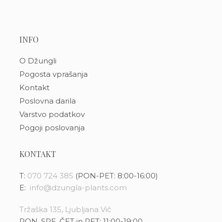
INFO
O Džungli
Pogosta vprašanja
Kontakt
Poslovna darila
Varstvo podatkov
Pogoji poslovanja
KONTAKT
T:
070 724 385
(PON-PET: 8:00-16:00)
E:
info@dzungla-plants.com
Tržaška 135, Ljubljana Vič
PON, SRE, ČET in PET: 11:00-19:00