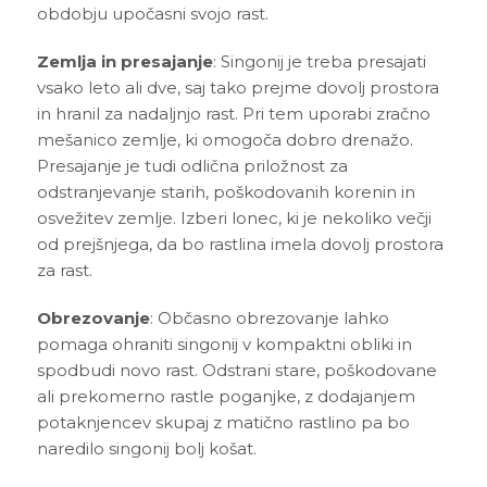
obdobju upočasni svojo rast.
Zemlja in presajanje
: Singonij je treba presajati
vsako leto ali dve, saj tako prejme dovolj prostora
in hranil za nadaljnjo rast. Pri tem uporabi zračno
mešanico zemlje, ki omogoča dobro drenažo.
Presajanje je tudi odlična priložnost za
odstranjevanje starih, poškodovanih korenin in
osvežitev zemlje. Izberi lonec, ki je nekoliko večji
od prejšnjega, da bo rastlina imela dovolj prostora
za rast.
Obrezovanje
: Občasno obrezovanje lahko
pomaga ohraniti singonij v kompaktni obliki in
spodbudi novo rast. Odstrani stare, poškodovane
ali prekomerno rastle poganjke, z dodajanjem
potaknjencev skupaj z matično rastlino pa bo
naredilo singonij bolj košat.