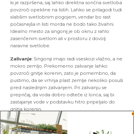
ki je razpršena, saj lahko direktna sončna svetloba
povzroči opekline na listih. Lahko se prilagodi tudi
slabšim svetlobnim pogojem, vendar bo rast
počasnejša in listi morda ne bodo tako živahni.
Idealno mesto za singonij je ob oknu z rahlo
zasenčenim svetlom ali v prostoru z dovolj
naravne svetlobe.
Zalivanje
: Singoniji imajo radi vseskozi vlažno, a ne
mokro zemljo. Prekomerno zalivanje lahko
povzroči gnitje korenin, zato je pomembno, da
pustimo, da se vrhnja plast zemlje nekoliko posuši
pred naslednjim zalivanjem. Pri zalivanju se
prepričaj, da voda dobro odteče iz lonca, saj bi
zastajanje vode v podstavku hitro pripeljalo do
gnitja korenin.
Temperatura in vlaga
: Singonij je rastlina, ki ima
rada zmerne temperature med 18°C in 24°C.