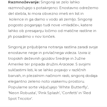
Razmnoževanje:
Singoniji se zelo lahko
razmnožujejo s potaknjenci. Enostavno odrežemo
del stebla, ki mora obvezno imeti en list in
kolence in ga damo v vodo ali zemljo. Singoniji
pogosto poganjajo tudi nove »mladiče«, katere
lahko ob presajanju ločimo od matične rastline in
jih posadimo v nov lonček.
Singonij je priljubljena notranja rastlina zaradi svoje
enostavne nege in privlačnega videza. Izvira iz
tropskih deževnih gozdov Srednje in Južne
Amerike ter pripada družini
Araceae
. S svojimi
suličastimi listi, ki se lahko pojavijo v različnih
barvah, in plezalnim načinom rasti, singonij dodaja
elegantno zeleno noto vsakemu prostoru.
Popularne sorte vključujejo ‘White Butterfly’,
‘Neon Robusta’, ‘Pink Splash’, ‘Confetti’ in ‘Red
Spot Tricolor’.