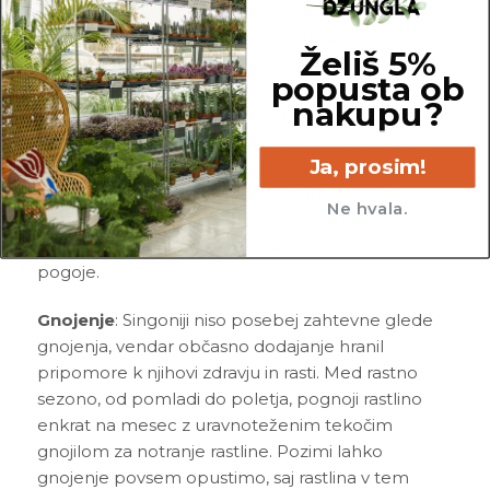
Izogibaj se ekstremnim temperaturnim
spremembam, saj lahko nizke temperature pod
Želiš 5%
10°C povzročijo težave z rastjo. Prav tako se
popusta ob
izogibaj hladnim prepihom in nenadnim
nakupu?
spremembam temperature, saj lahko to vpliva na
zdravje rastline. Singonij najbolje uspeva v vlažnih
Ja, prosim!
pogojih, zato je priporočljivo, da v času ogrevanja,
ko zrak postane bolj suh, uporabimo vlažilec
Ne hvala.
zraka. Dodaten vlaga lahko pomaga preprečiti
suhost listov in zagotavlja optimalne rastne
pogoje.
Gnojenje
: Singoniji niso posebej zahtevne glede
gnojenja, vendar občasno dodajanje hranil
pripomore k njihovi zdravju in rasti. Med rastno
sezono, od pomladi do poletja, pognoji rastlino
enkrat na mesec z uravnoteženim tekočim
gnojilom za notranje rastline. Pozimi lahko
gnojenje povsem opustimo, saj rastlina v tem