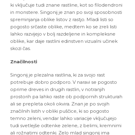
3D tiskani lonci
Preberi prispevek
ki vključuje tudi znane rastline, kot so filodendroni
,00
€
in monstere. Singonij je znan po svoji sposobnosti
Dodaj v košarico
spreminjanja oblike listov z rastjo. Mladi listi so
pogosto srčaste oblike, medtem ko se zreli listi
lahko razvijejo v bolj razdeljene in kompleksne
oblike, kar daje rastlini edinstven vizualni učinek
skozi čas.
Značilnosti
Singonij je plezalna rastlina, ki za svojo rast
potrebuje dobro podporo. V naravi se pogosto
oprime dreves in drugih rastlin, v notranjih
prostorih pa lahko raste ob podpornih strukturah
ali se prepleta okoli okvira. Znan je po svojih
značilnih listih v obliki puščice, ki so pogosto
temno zeleni, vendar lahko variacije vključujejo
tudi svetlejše odtenke zelene, z belimi, kremnimi
ali rožnatimi odtenki. Zelo mlad singonij ima