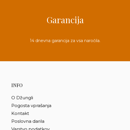
Garancija
14 dnevna garancija za vsa naročila.
INFO
O Džungli
Pogosta vprašanja
Kontakt
Poslovna darila
Varstvo podatkov