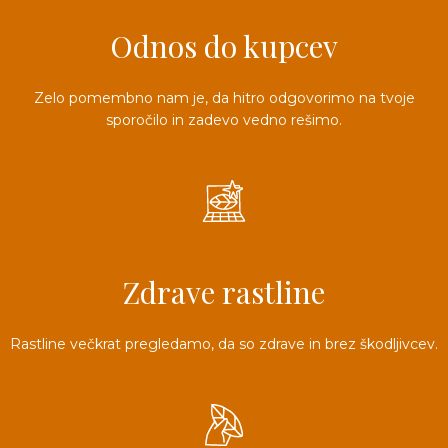
3D tiskani lonci
Preberi prispevek
,00
€
Odnos do kupcev
Dodaj v košarico
Zelo pomembno nam je, da hitro odgovorimo na tvoje
sporočilo in zadevo vedno rešimo.
Zdrave rastline
Rastline večkrat pregledamo, da so zdrave in brez škodljivcev.