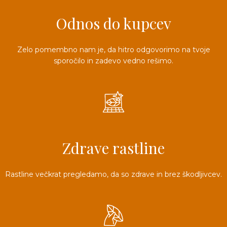
3D tiskani lonci
Preberi prispevek
,00
€
Odnos do kupcev
Dodaj v košarico
Zelo pomembno nam je, da hitro odgovorimo na tvoje
sporočilo in zadevo vedno rešimo.
Zdrave rastline
Rastline večkrat pregledamo, da so zdrave in brez škodljivcev.