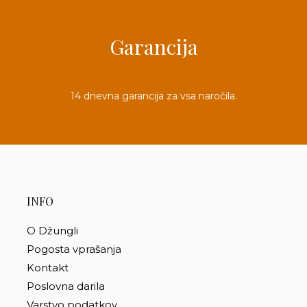
Garancija
14 dnevna garancija za vsa naročila.
INFO
O Džungli
Pogosta vprašanja
Kontakt
Poslovna darila
Varstvo podatkov