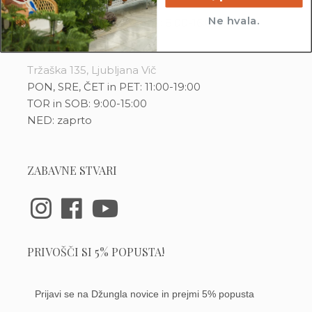
3D tiskani lonci
Preberi prispevek
,00
€
Ne hvala.
T:
070 724 385
(PON-PET: 8:00-16:00)
E:
info@dzungla-plants.com
Dodaj v košarico
Tržaška 135, Ljubljana Vič
PON, SRE, ČET in PET: 11:00-19:00
TOR in SOB: 9:00-15:00
NED: zaprto
ZABAVNE STVARI
PRIVOŠČI SI 5% POPUSTA!
Prijavi se na Džungla novice in prejmi 5% popusta