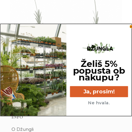
3D tiskani lonci
Preberi prispevek
,00
€
Dodaj v košarico
Ni vsaka sivka užitna! Kako prepoznaš pravo
Želiš 5%
sivko?
popusta ob
nakupu?
Ja, prosim!
Ne hvala.
INFO
O Džungli