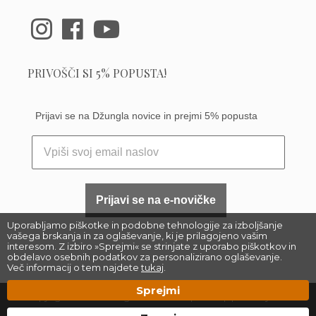
PRIVOŠČI SI 5% POPUSTA!
Prijavi se na Džungla novice in prejmi 5% popusta
Prijavi se na e-novičke
Uporabljamo piškotke in podobne tehnologije za izboljšanje
vašega brskanja in za oglaševanje, ki je prilagojeno vašim
interesom. Z izbiro »Sprejmi« se strinjate z uporabo piškotkov in
obdelavo osebnih podatkov za personalizirano oglaševanje.
Več informacij o tem najdete
tukaj
.
Sprejmi
Copyright 2023 –
Džungla Plants d.o.o.
|
Sitemap
| Made by
Džungla &
Matic Korošec
, Florjan Ostrožnik