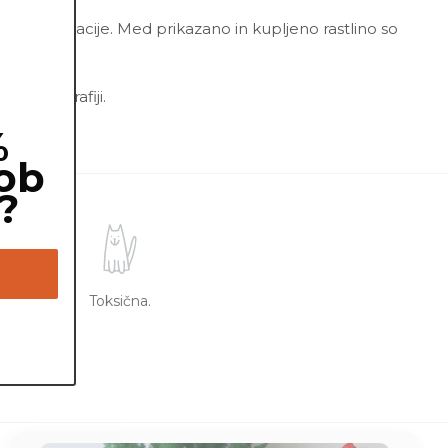
 manjše variacije. Med prikazano in kupljeno rastlino so
a fotografiji.
%
ob
?
Toksična.