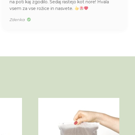
 Hvala
pokaže, ko rastlino prejmeš na dom, v kat
naprej uspeva.
Urška