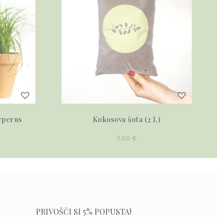
yperus
Kokosova šota (2 L)
5,00
€
PRIVOŠČI SI 5% POPUSTA!