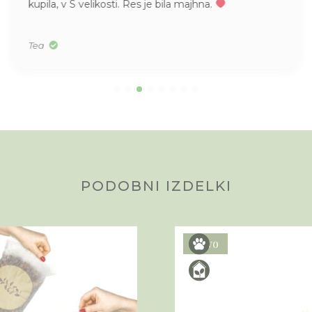
na poti kaj zgodilo. Sedaj rastejo kot nore!
vsem za vse rožice in nasvete.
Zdenka
PODOBNI IZDELKI
Novo