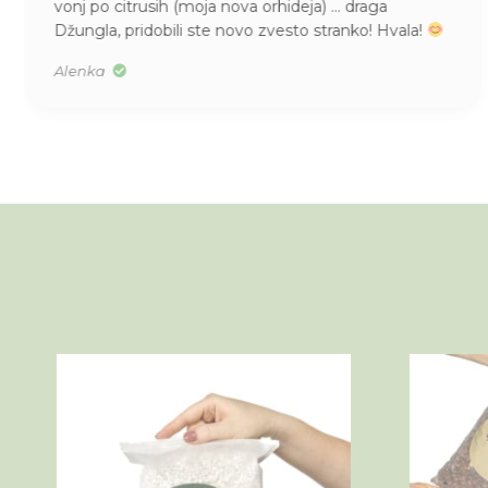
draga
kupila, v S velikosti. Res je bila majhna.
ko! Hvala!
Tea