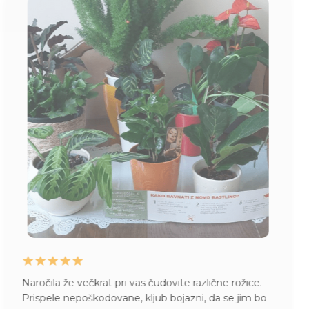
e rožice.
Zelo zadovoljna z vašim veseljem do dela,
se jim bo
do strank ter skrbjo, ki jo vlagate v rastline. 