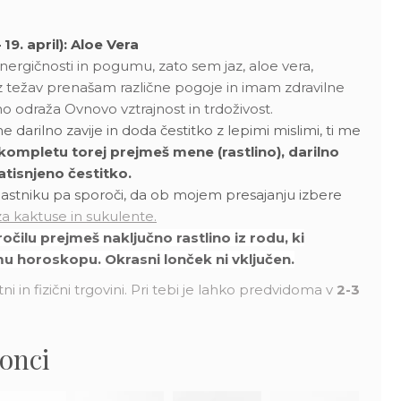
19. april): Aloe Vera
ergičnosti in pogumu, zato sem jaz, aloe vera,
z težav prenašam različne pogoje in imam zdravilne
čno odraža Ovnovo vztrajnost in trdoživost.
 darilno zavije in doda čestitko z lepimi mislimi, ti me
kompletu torej prejmeš mene (rastlino), darilno
atisnjeno čestitko.
tniku pa sporoči, da ob mojem presajanju izbere
a kaktuse in sukulente.
očilu prejmeš naključno rastlino iz rodu, ki
u horoskopu. Okrasni lonček ni vključen.
ni in fizični trgovini. Pri tebi je lahko predvidoma v
2-3
lonci