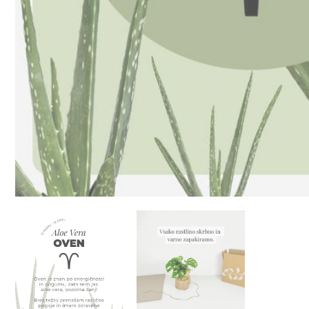
9
€
23
€
Izberi
Izberi