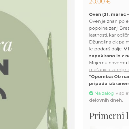
20,00
€
Oven (21. marec – 
Oven je znan po en
popolna zanj! Bre
lastnosti, kar odli
Džunglina ekipa me
le podariš dalje.
V 
zapakirano in z n
Mojemu novemu las
mešanico zemlje z
*Opomba:
Ob nar
pripada izbranem
Na zalogi
v splet
delovnih dneh.
Primerni 