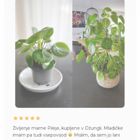
. Mladičke
Naročila že večkrat pri vas čudovite različn
m jo lani
Prispele nepoškodovane, kljub bojazni, da 