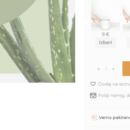
6
€
38
€
2
€
9
€
Izberi
Izberi
Izberi
Izberi
Darilo
-
Dodaj na sezn
Pošlji namig, d
Horoskop
rastlina:
Varno pakirane
Oven
Rastline, dodatke in