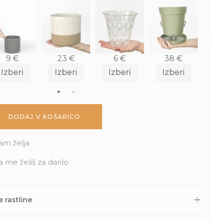
9
€
23
€
6
€
38
€
Izberi
Izberi
Izberi
Izberi
I
DODAJ V KOŠARICO
am želja
a me želiš za darilo
 rastline
 druge naročene izdelke skrbno zapakiramo v varno in