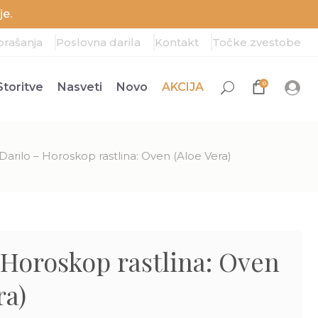
e.
prašanja
Poslovna darila
Kontakt
Točke zvestobe
0
Storitve
Nasveti
Novo
AKCIJA
Darilo – Horoskop rastlina: Oven (Aloe Vera)
 Horoskop rastlina: Oven
ra)