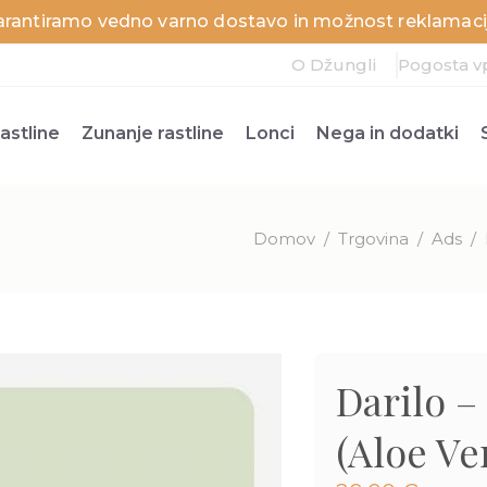
arantiramo vedno varno dostavo in možnost reklamacij
O Džungli
Pogosta v
astline
Zunanje rastline
Lonci
Nega in dodatki
Domov
/
Trgovina
/
Ads
/
Darilo –
(Aloe Ve