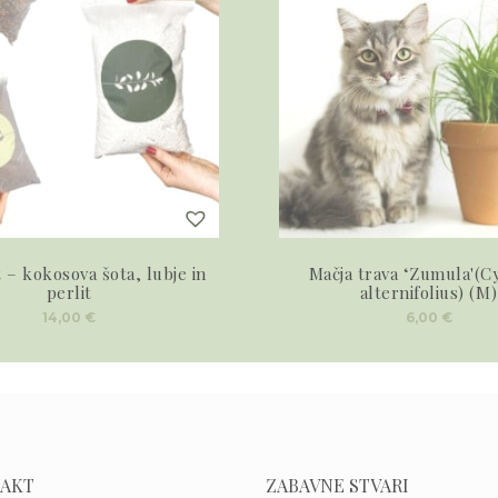
– kokosova šota, lubje in
Mačja trava ‘Zumula'(C
perlit
alternifolius) (M)
14,00
€
6,00
€
AKT
ZABAVNE STVARI