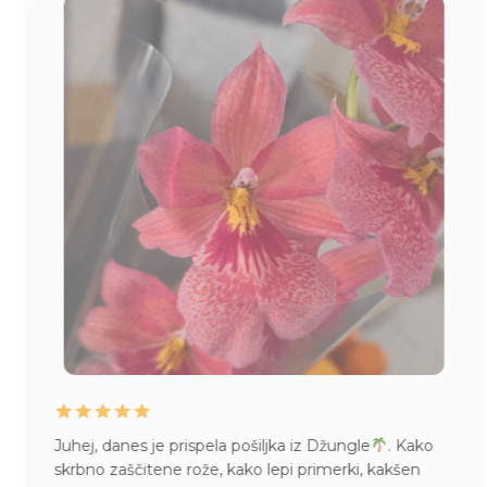
gle
. Kako
Življenje mame Pileje, kupljene v Džungli
i, kakšen
imam pa tudi vsepovsod
Mislim, da se