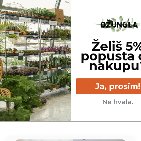
line, ki jo naročite. Ker je vsaka rastlina unikatna, so možne
j, cvetov, itd. …
ovimo, da gredo na pot zdrave in čim bolj podobne izdelku n
Želiš 5
asni lonec ni vključen v ceno.
popusta 
nakupu
Ja, prosim!
Malo - ko se zemlja
Veliko - posredna in
popolnoma izsuši.
neposredna sončna
Ne hvala.
svetloba.