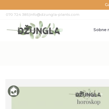
G
070 724 385
|
info@dzungla-plants.com
Sobne r