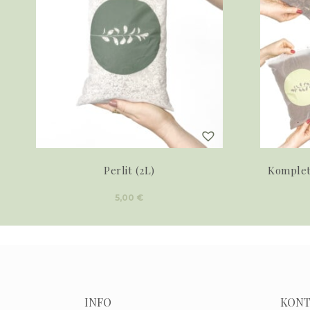
Perlit (2L)
Komplet 
5,00
€
INFO
KONT