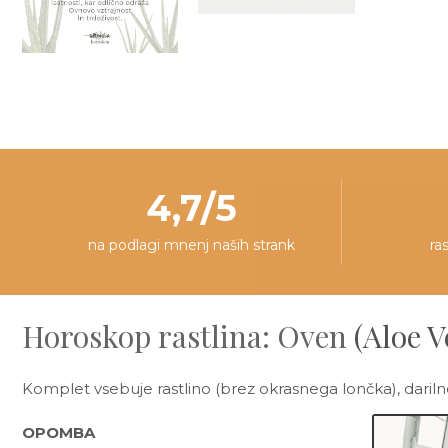
4,7/5
na podlagi mnenj naših strank
ra
Horoskop rastlina: Oven
(Aloe V
Komplet vsebuje rastlino (brez okrasnega lončka), darilno
OPOMBA