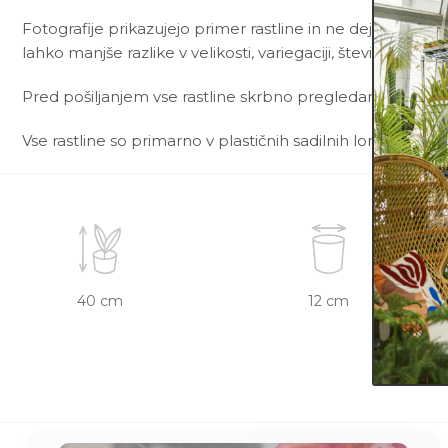
Fotografije prikazujejo primer rastline in ne dejanske rast
lahko manjše razlike v velikosti, variegaciji, številu listov, ve
Pred pošiljanjem vse rastline skrbno pregledamo in zagot
Vse rastline so primarno v plastičnih sadilnih lončkih. Okr
40 cm
12 cm