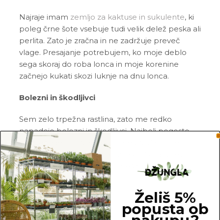
Najraje imam
zemljo za kaktuse in sukulente
, ki
poleg črne šote vsebuje tudi velik delež peska ali
perlita. Zato je zračna in ne zadržuje preveč
vlage. Presajanje potrebujem, ko moje deblo
sega skoraj do roba lonca in moje korenine
začnejo kukati skozi luknje na dnu lonca.
Bolezni in škodljivci
Sem zelo trpežna rastlina, zato me redko
napadejo bolezni in škodljivci. Najbolj pogosto
me napadejo pršice in volnate uši. Zato me
redno pregleduj in me ob znakih škodljivcev
pozdravi z insekticidom ali mešanico
Neem
tonika
in vode.
Želiš 5%
Pogoste težave
popusta ob