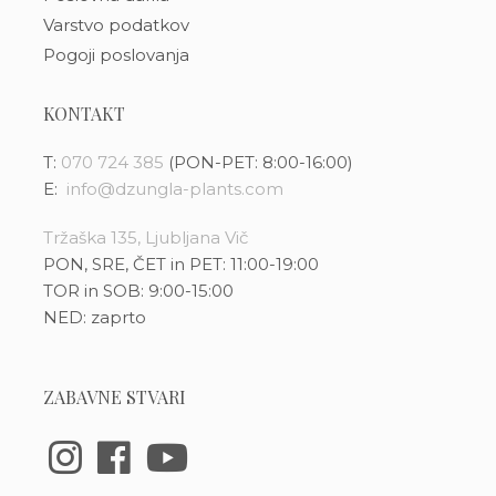
Varstvo podatkov
Pogoji poslovanja
KONTAKT
T:
070 724 385
(PON-PET: 8:00-16:00)
E:
info@dzungla-plants.com
Tržaška 135, Ljubljana Vič
PON, SRE, ČET in PET: 11:00-19:00
TOR in SOB: 9:00-15:00
NED: zaprto
ZABAVNE STVARI