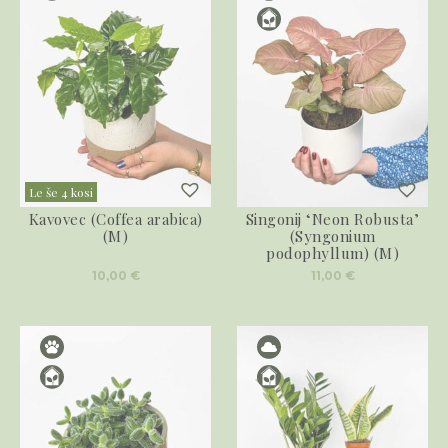
Le še 4 kosi
Kavovec (Coffea arabica)
Singonij ‘Neon Robusta’
(M)
(Syngonium
podophyllum) (M)
10,00
€
11,00
€