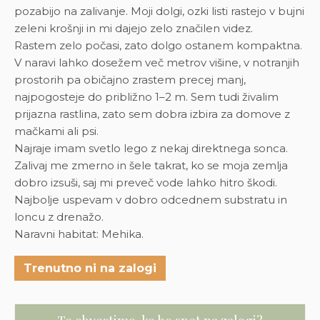
pozabijo na zalivanje. Moji dolgi, ozki listi rastejo v bujni
zeleni krošnji in mi dajejo zelo značilen videz.
Rastem zelo počasi, zato dolgo ostanem kompaktna.
V naravi lahko dosežem več metrov višine, v notranjih
prostorih pa običajno zrastem precej manj,
najpogosteje do približno 1–2 m. Sem tudi živalim
prijazna rastlina, zato sem dobra izbira za domove z
mačkami ali psi.
Najraje imam svetlo lego z nekaj direktnega sonca.
Zalivaj me zmerno in šele takrat, ko se moja zemlja
dobro izsuši, saj mi preveč vode lahko hitro škodi.
Najbolje uspevam v dobro odcednem substratu in
loncu z drenažo.
Naravni habitat: Mehika.
Trenutno ni na zalogi