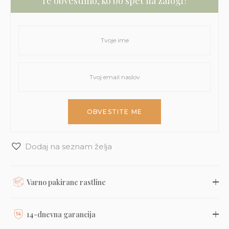
Te obvestimo, ko bo spet na zalogi?
Dodaj na seznam želja
Varno pakirane rastline
Rastline, dodatke in druge naročene izdelke skrbno
zapakiramo v varno in trajnostno embalažo. Nato so naravnost
14-dnevna garancija
iz naše trgovine s kurirsko službo DPD odposlani na tvoj naslov.