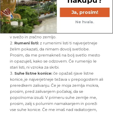
nakupu?
Gnitje debla:
gnitje mojega debla v
kombinaciji s hitrim rjavenjem listov največkrat
Ja, prosim!
pomeni prekomerno/neustrezno zalivanje. V
poletnih mesecih dopuščam zalivanje od zgoraj,
Ne hvala.
pozimi pa je nujno, da me zalivaš z namakanjem.
V primeru gnitja odstrani vso zemljo in me posadi
v svežo in zračno zemljo.
Rumeni listi:
z rumenimi listi ti najverjetneje
želim pokazati, da nimam dovolj svetlobe.
Prosim, da me premakneš na bolj svetlo mesto
in opazuješ, kako se odzovem. Če rumenijo le
stari listi, ni vzroka za skrbi.
Suhe listne konice:
če opažaš rjave listne
konice, je najverjetneje težava v prepogostem ali
preredkem zalivanju. Če je moja zemlja mokra,
prosim, pred zalivanjem počakaj, da se
popolnoma izsuši. V primeru suhe zemlje me,
prosim, zalij s polurnim namakanjem in poreži
vse suhe konice. Če me imaš nad radiatorjem,