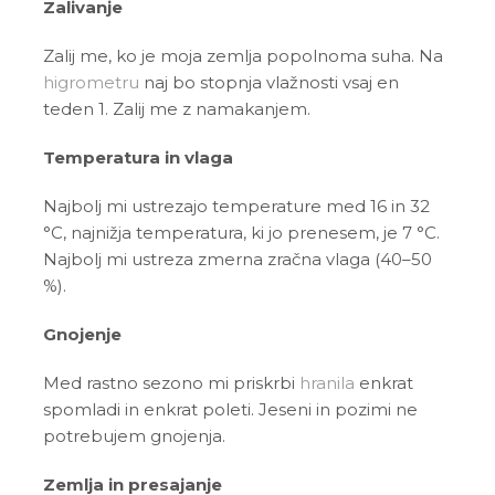
Zalivanje
Zalij me, ko je moja zemlja popolnoma suha. Na
higrometru
naj bo stopnja vlažnosti vsaj en
teden 1. Zalij me z namakanjem.
Temperatura in vlaga
Najbolj mi ustrezajo temperature med 16 in 32
°C, najnižja temperatura, ki jo prenesem, je 7 °C.
Najbolj mi ustreza zmerna zračna vlaga (40–50
%).
Gnojenje
Med rastno sezono mi priskrbi
hranila
enkrat
spomladi in enkrat poleti. Jeseni in pozimi ne
potrebujem gnojenja.
Zemlja in presajanje