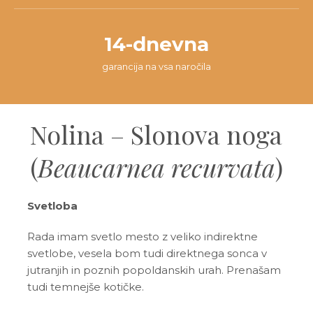
14-dnevna
garancija na vsa naročila
Nolina – Slonova noga
(
Beaucarnea recurvata
)
Svetloba
Rada imam svetlo mesto z veliko indirektne
svetlobe, vesela bom tudi direktnega sonca v
jutranjih in poznih popoldanskih urah. Prenašam
tudi temnejše kotičke.