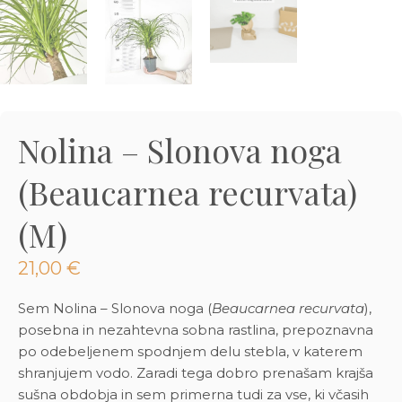
3D tiskani lonci
Preberi prispevek
,00
€
Dodaj v košarico
Nolina – Slonova noga
(Beaucarnea recurvata)
(M)
21,00
€
Sem Nolina – Slonova noga (
Beaucarnea recurvata
),
posebna in nezahtevna sobna rastlina, prepoznavna
po odebeljenem spodnjem delu stebla, v katerem
shranjujem vodo. Zaradi tega dobro prenašam krajša
sušna obdobja in sem primerna tudi za vse, ki včasih