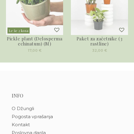
Le še 2 kosa
Pickle plant (Delosperma
Paket za začetnike (3
echinatum) (M)
rastline)
17,00
€
32,00
€
INFO
O Džungli
Pogosta vprašanja
Kontakt
Poslovna darila