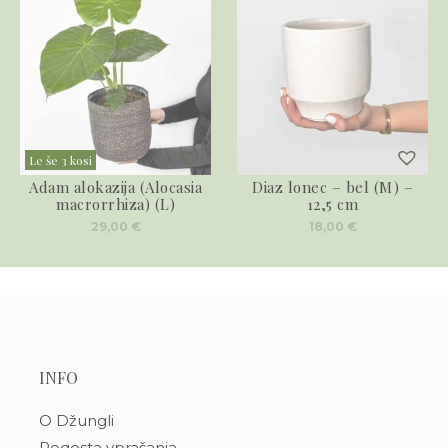
Le še 3 kosi
Adam alokazija (Alocasia
Diaz lonec – bel (M) –
macrorrhiza) (L)
12,5 cm
29,00
€
18,00
€
INFO
O Džungli
Pogosta vprašanja