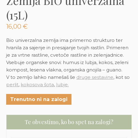
Zemlja BIO univerzalna
3D tiskani lonci
Preberi prispevek
,00
€
(15L)
Dodaj v košarico
16,00
€
Bio univerzalna zemlja ima primerno strukturo ter
hranila za sajenje in presajanje tvojih rastlin. Primeren
je za vrtne rastline, cvetoče rastline in zelenjadnice.
Vsebuje organske snovi: humus iz lubja, kokos, zeleni
kompost, lesena vlakna, organska gnojila – guano.
V to zemljo lahko namešaš še
druge sestavine
, kot so
perlit
,
kokosova šota
,
lubje.
Trenutno ni na zalogi
Te obvestimo, ko bo spet na zalogi?