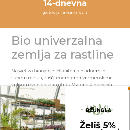
14-dnevna
garancija na vsa naročila
Bio univerzalna
zemlja za rastline
Nasvet za hranjenje: Hranite na hladnem in
suhem mestu, zaščitenem pred vremenskimi
vplivi in izven dosega otrok. Vsebnost hranilnih
snovi se lahko po dolgoročnem skladiščenju
rahlo spremeni.
Rok uporabe: 2025
Želiš 5%
Količina: 15l