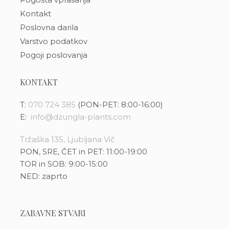
Kontakt
Poslovna darila
Varstvo podatkov
Pogoji poslovanja
KONTAKT
T:
070 724 385
(PON-PET: 8:00-16:00)
E:
info@dzungla-plants.com
Tržaška 135, Ljubljana Vič
PON, SRE, ČET in PET: 11:00-19:00
TOR in SOB: 9:00-15:00
NED: zaprto
ZABAVNE STVARI