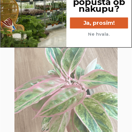
popusta ob
nakupu?
OPOMBA
Ker na volumen in težo vpliva vlaga, lahko le-ta
Ja, prosim!
variirata in minimalno odstopata.
Ne hvala.