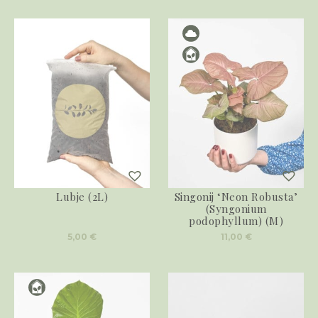
Lubje (2L)
Singonij ‘Neon Robusta’
(Syngonium
podophyllum) (M)
5,00
€
11,00
€