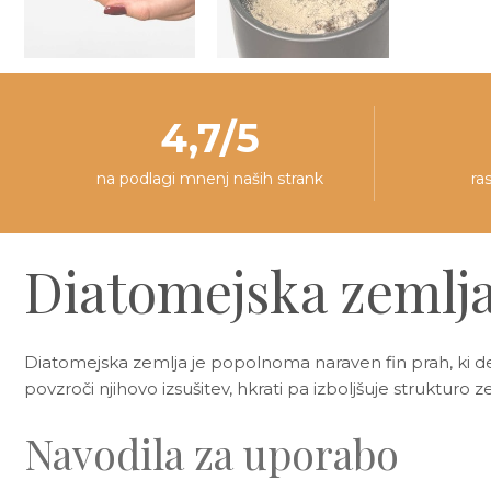
4,7/5
na podlagi mnenj naših strank
ra
Diatomejska zemlj
Diatomejska zemlja je popolnoma naraven fin prah, ki d
povzroči njihovo izsušitev, hkrati pa izboljšuje strukturo 
Navodila za uporabo