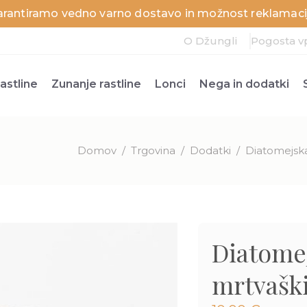
arantiramo vedno varno dostavo in možnost reklamacij
O Džungli
Pogosta v
astline
Zunanje rastline
Lonci
Nega in dodatki
Domov
/
Trgovina
/
Dodatki
/
Diatomejska
Diatomej
mrtvašk