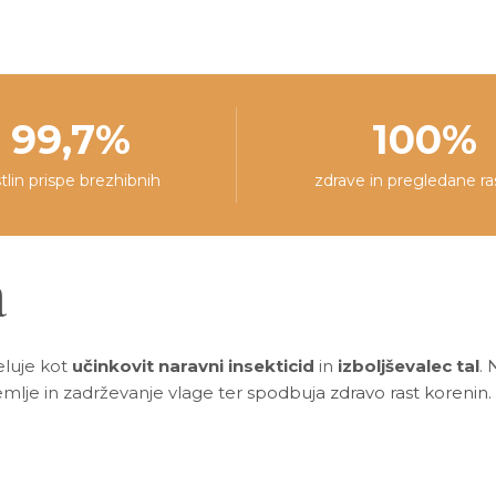
99,7%
100%
stlin prispe brezhibnih
zdrave in pregledane ra
a
eluje kot
učinkovit naravni insekticid
in
izboljševalec tal
. 
zemlje in zadrževanje vlage ter
spodbuja zdravo rast korenin.