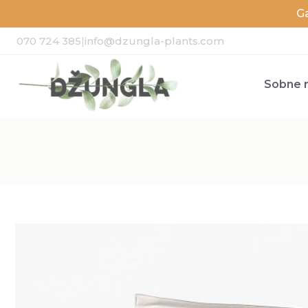
G
070 724 385
|
info@dzungla-plants.com
Sobne r