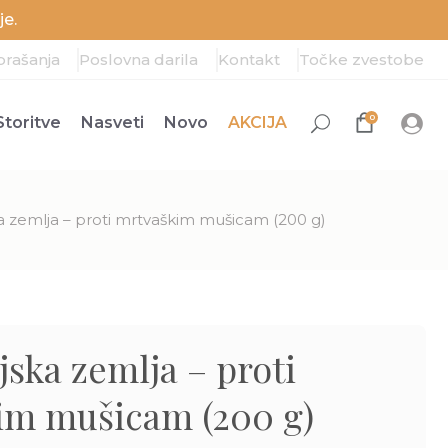
e.
prašanja
Poslovna darila
Kontakt
Točke zvestobe
0
Storitve
Nasveti
Novo
AKCIJA
 zemlja – proti mrtvaškim mušicam (200 g)
ska zemlja – proti
im mušicam (200 g)