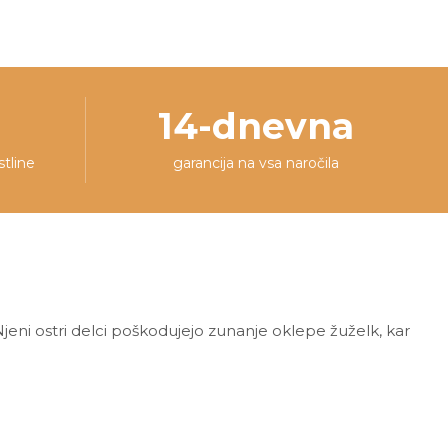
14-dnevna
stline
garancija na vsa naročila
Njeni ostri delci poškodujejo zunanje oklepe žuželk, kar