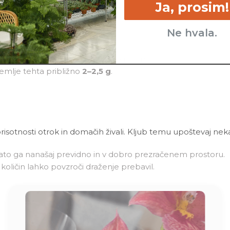
Ja, prosim!
tost ob močenju.
Ne hvala.
er težave ne izginejo.
ztopino
ali pred uporabo dobro pretresi.
emlje tehta približno
2–2,5 g
.
isotnosti otrok in domačih živali. Kljub temu upoštevaj nek
, zato ga nanašaj previdno in v dobro prezračenem prostoru.
h količin lahko povzroči draženje prebavil.