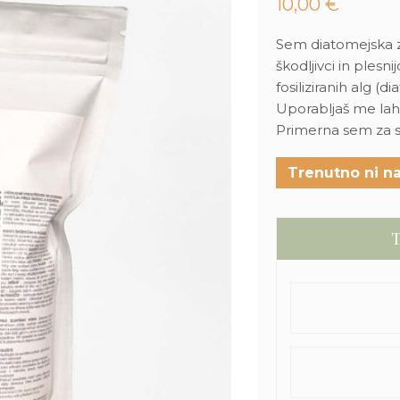
10,00
€
Sem diatomejska ze
škodljivci in plesn
fosiliziranih alg (
Uporabljaš me lahk
Primerna sem za so
Trenutno ni na
T