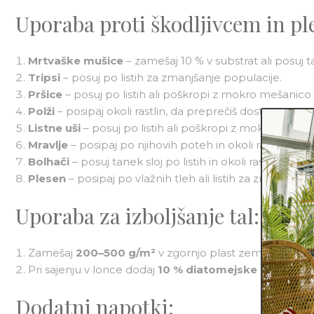
Uporaba proti škodljivcem in pl
Mrtvaške mušice
– zamešaj 10 % v substrat ali posuj t
Tripsi
– posuj po listih za zmanjšanje populacije.
Pršice
– posuj po listih ali poškropi z mokro mešanico (
Polži
– posipaj okoli rastlin, da preprečiš dostop.
Listne uši
– posuj po listih ali poškropi z mokro mešan
Mravlje
– posipaj po njihovih poteh in okoli rastlin.
Bolhači
– posuj tanek sloj po listih in okoli rastlin za z
Plesen
– posipaj po vlažnih tleh ali listih za zmanjšanje 
Uporaba za izboljšanje tal:
Zamešaj
200–500 g/m²
v zgornjo plast zemlje pred s
Pri sajenju v lonce dodaj
10 % diatomejske zemlje
gl
Dodatni napotki: