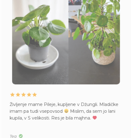
Življenje mame Pileje, kupljene v Džungli. Mladičke
imam pa tudi vsepovsod
Mislim, da sem jo lani
kupila, v S velikosti. Res je bila majhna.
Tea