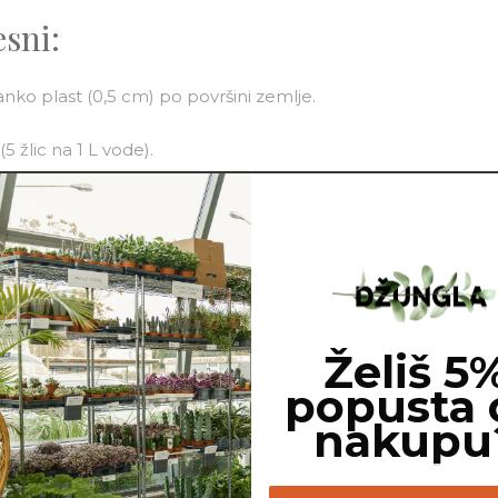
esni:
anko plast (0,5 cm) po površini zemlje.
5 žlic na 1 L vode).
ico.
aščito kapusnic in zelenjave.
glivičnih bolezni.
Želiš 5
popusta 
ajenjem.
nakupu
ede na volumen substrata.