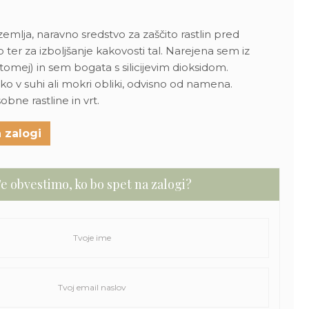
mlja, naravno sredstvo za zaščito rastlin pred
ijo ter za izboljšanje kakovosti tal. Narejena sem iz
diatomej) in sem bogata s silicijevim dioksidom.
o v suhi ali mokri obliki, odvisno od namena.
bne rastline in vrt.
 zalogi
e obvestimo, ko bo spet na zalogi?