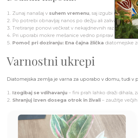
Zunaj nanašaj v
suhem vremenu
, saj izgubi učinkovi
Po potrebi obnavljaj nanos po dežju ali zalivanju.
Tretiranje ponovi večkrat v nekajdnevnih razmikih, dokl
Pri uporabi mokre mešanice vedno pripravi
svežo ra
Pomoč pri doziranju: Ena čajna žlička
diatomejske z
Varnostni ukrepi
Diatomejska zemlja je varna za uporabo v domu, tudi v pr
Izogibaj se vdihavanju
– fini prah lahko draži dihala
Shranjuj izven dosega otrok in živali
– zaužitje večji