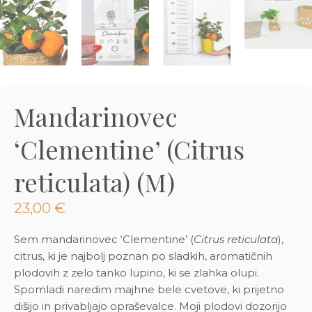
3D tiskani lonci
Preberi prispevek
,00
€
Dodaj v košarico
Mandarinovec
‘Clementine’ (Citrus
reticulata) (M)
23,00
€
Sem mandarinovec ‘Clementine’ (
Citrus reticulata
),
citrus, ki je najbolj poznan po sladkih, aromatičnih
plodovih z zelo tanko lupino, ki se zlahka olupi.
Spomladi naredim majhne bele cvetove, ki prijetno
dišijo in privabljajo opraševalce. Moji plodovi dozorijo