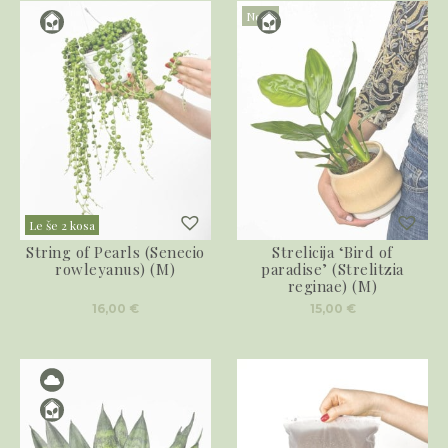
Novo
Le še 2 kosa
String of Pearls (Senecio
Strelicija ‘Bird of
rowleyanus) (M)
paradise’ (Strelitzia
reginae) (M)
16,00
€
15,00
€