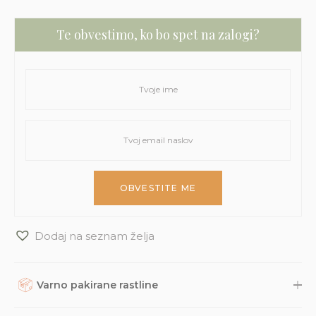
Te obvestimo, ko bo spet na zalogi?
Dodaj na seznam želja
Varno pakirane rastline
Rastline, dodatke in druge naročene izdelke skrbno