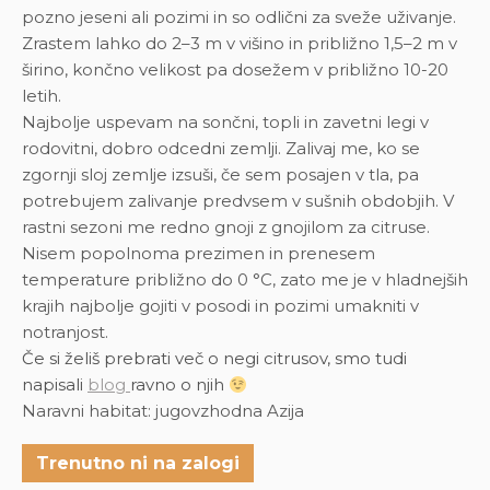
pozno jeseni ali pozimi in so odlični za sveže uživanje.
Zrastem lahko do 2–3 m v višino in približno 1,5–2 m v
širino, končno velikost pa dosežem v približno 10-20
letih.
Najbolje uspevam na sončni, topli in zavetni legi v
rodovitni, dobro odcedni zemlji. Zalivaj me, ko se
zgornji sloj zemlje izsuši, če sem posajen v tla, pa
potrebujem zalivanje predvsem v sušnih obdobjih. V
rastni sezoni me redno gnoji z gnojilom za citruse.
Nisem popolnoma prezimen in prenesem
temperature približno do 0 °C, zato me je v hladnejših
krajih najbolje gojiti v posodi in pozimi umakniti v
notranjost.
Če si želiš prebrati več o negi citrusov, smo tudi
napisali
blog
ravno o njih
Naravni habitat: jugovzhodna Azija
Trenutno ni na zalogi