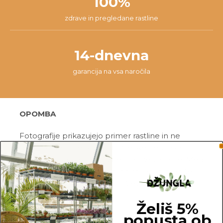
100%
zdrave in pregledane rastline
14-dnevna
garancija na vsa naročila
OPOMBA
Fotografije prikazujejo primer rastline in ne
dejanske rastline, ki jo naročite. Ker je vsaka
rastlina unikatna, so možne manjše variacije. Med
prikazano in kupljeno rastlino so lahko manjše
razlike v velikosti, variegaciji, številu listov, vej,
cvetov, itd …
Želiš 5%
popusta ob
Pred pošiljanjem vse rastline skrbno