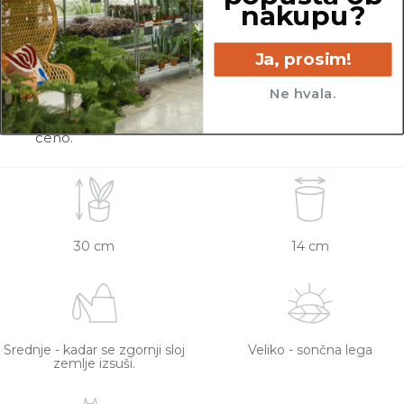
nakupu?
pregledamo in zagotovimo, da gredo na pot
zdrave in čim bolj podobne izdelku na fotografiji.
Ja, prosim!
Vse rastline so primarno v plastičnih sadilnih
Ne hvala.
lončkih. Višino sadilnega lonca je možno razbrati
iz slike z metrom. Okrasni lonec ni vključen v
ceno.
30 cm
14 cm
Srednje - kadar se zgornji sloj
Veliko - sončna lega
zemlje izsuši.