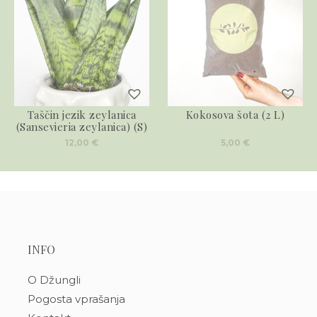
Taščin jezik zeylanica
Kokosova šota (2 L)
(Sansevieria zeylanica) (S)
12,00
€
5,00
€
INFO
O Džungli
Pogosta vprašanja