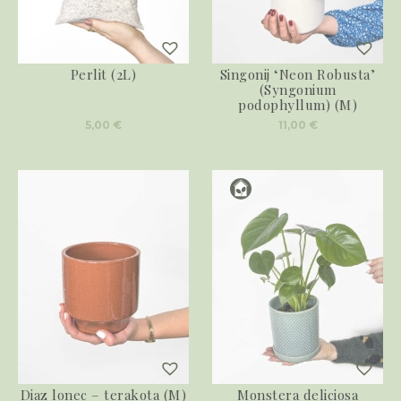
Perlit (2L)
Singonij ‘Neon Robusta’
(Syngonium
podophyllum) (M)
5,00
€
11,00
€
Diaz lonec – terakota (M)
Monstera deliciosa