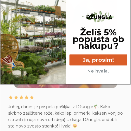
Želiš 5%
popusta ob
nakupu?
Ja, prosim!
Ne hvala.
Juhej, danes je prispela pošiljka iz Džungle
. Kako
skrbno zaščitene rože, kako lepi primerki, kakšen vonj po
citrusih (moja nova orhideja) … draga Džungla, pridobili
ste novo zvesto stranko! Hvala!