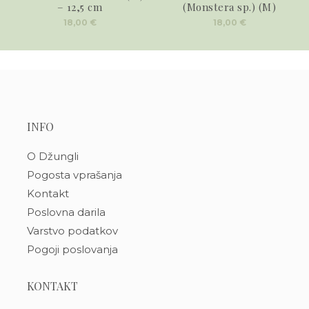
– 12,5 cm
(Monstera sp.) (M)
18,00
€
18,00
€
INFO
O Džungli
Pogosta vprašanja
Kontakt
Poslovna darila
Varstvo podatkov
Pogoji poslovanja
KONTAKT