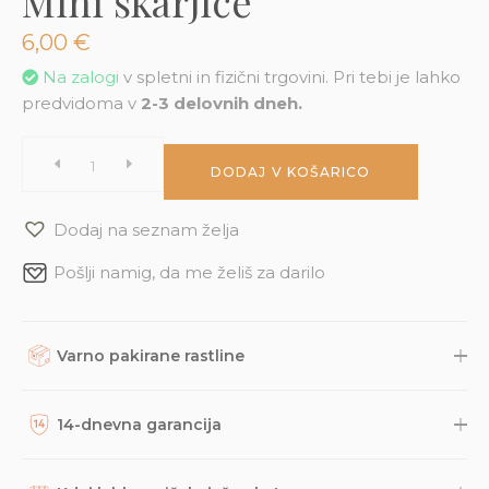
Mini škarjice
3D tiskani lonci
Preberi prispevek
,00
€
6,00
€
Dodaj v košarico
Na zalogi
v spletni in fizični trgovini. Pri tebi je lahko
predvidoma v
2-3 delovnih dneh.
Mini
DODAJ V KOŠARICO
škarjice
Dodaj na seznam želja
quantity
Pošlji namig, da me želiš za darilo
Varno pakirane rastline
Rastline, dodatke in druge naročene izdelke skrbno
zapakiramo v varno in trajnostno embalažo. Nato so naravnost
14-dnevna garancija
iz naše trgovine s kurirsko službo DPD odposlani na tvoj naslov.
Potek dostave lahko spremljaš prek sledilne povezave, ki jo
Na podlagi dolgoletnih izkušenj smo prepričani, da bodo
prejmeš po e-pošti, načeloma pa paket lahko pričakuješ v roku