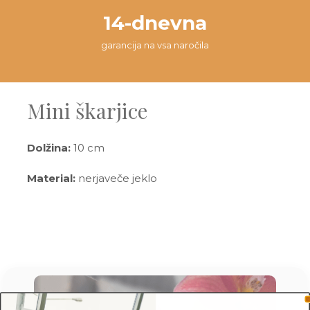
14-dnevna
garancija na vsa naročila
Mini škarjice
Dolžina:
10 cm
Material:
nerjaveče jeklo