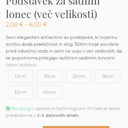
Podstavek za sadilni
3D tiskani lonci
Preberi prispevek
,00
€
lonec (več velikosti)
Dodaj v košarico
Cenovni
2,00
€
–
6,00
€
razpon:
od
Sem eleganten antracitno siv podstavek, ki tvojemu
2,00 €
lončku doda praktičnost in slog. Ščitim tvoje površine
do
pred odvečno vodo in sem na voljo v več velikostih, da
6,00 €
se popolnoma prilegajo različnim sadilnim loncem.
Izberi različico:
12cm
16cm
20cm
26cm
32cm
40cm
Na zalogi
v spletni in fizični trgovini. Pri tebi je lahko
predvidoma v
2-3 delovnih dneh.