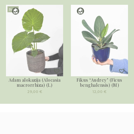
Novo
Adam alokazija (Alocasia
Fikus ‘Audrey’ (Ficus
macrorrhiza) (L)
benghalensis) (M)
29,00
€
12,00
€