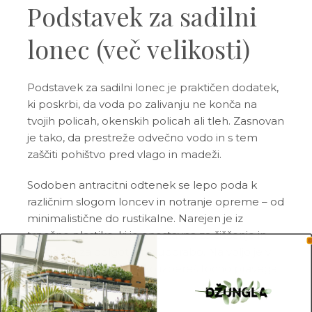
Podstavek za sadilni
lonec (več velikosti)
Podstavek za sadilni lonec je praktičen dodatek,
ki poskrbi, da voda po zalivanju ne konča na
tvojih policah, okenskih policah ali tleh. Zasnovan
je tako, da prestreže odvečno vodo in s tem
zaščiti pohištvo pred vlago in madeži.
Sodoben antracitni odtenek se lepo poda k
različnim slogom loncev in notranje opreme – od
minimalistične do rustikalne. Narejen je iz
trpežne plastike, ki je enostavna za čiščenje in
primerna za dolgotrajno uporabo. Na voljo je v
več velikostih, da si lahko izbereš točno pravega
za svoje lončke.