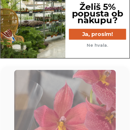
Tehnične lastnosti:
Želiš 5%
popusta ob
Material
: plastika
nakupu?
Barva
: antracitno siva
Funkcija
: zaščita pred iztekanjem vode in
Ja, prosim!
vlago
Na voljo v več velikostih
Ne hvala.
Primeren za notranjo uporabo pod sadilnimi
lonci