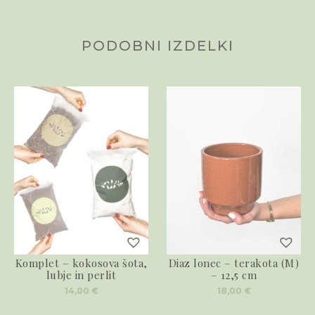
PODOBNI IZDELKI
Komplet – kokosova šota,
Diaz lonec – terakota (M)
lubje in perlit
– 12,5 cm
14,00
€
18,00
€