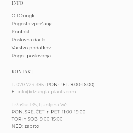
INFO
O Džungli
Pogosta vprašanja
Kontakt
Poslovna darila
Varstvo podatkov
Pogoji poslovanja
KONTAKT
T:
070 724 385
(PON-PET: 8:00-16:00)
E:
info@dzungla-plants.com
Tržaška 135, Ljubljana Vič
PON, SRE, ČET in PET: 11:00-19:00
TOR in SOB: 9:00-15:00
NED: zaprto