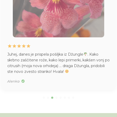
Juhej, danes je prispela pošiljka iz Džungle
. Kako
skrbno zaščitene rože, kako lepi primerki, kakšen vonj po
citrusih (moja nova orhideja) … draga Džungla, pridobili
ste novo zvesto stranko! Hvala!
Alenka