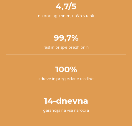
našli najboljšo rešitev za tvojo situacijo.
4,7/5
na podlagi mnenj naših strank
99,7%
rastlin prispe brezhibnih
100%
zdrave in pregledane rastline
14-dnevna
garancija na vsa naročila