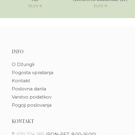
18,00
€
15,00
€
INFO
O Džungli
Pogosta vprašanja
Kontakt
Poslovna darila
Varstvo podatkov
Pogoji poslovanja
KONTAKT
T:
070 724 385
(PON-PET: 8:00-16:00)