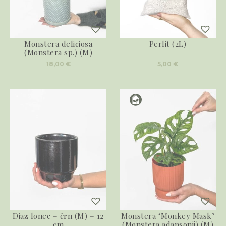
Monstera deliciosa
Perlit (2L)
(Monstera sp.) (M)
18,00
€
5,00
€
Diaz lonec – črn (M) – 12
Monstera ‘Monkey Mask’
cm
(Monstera adansonii) (M)