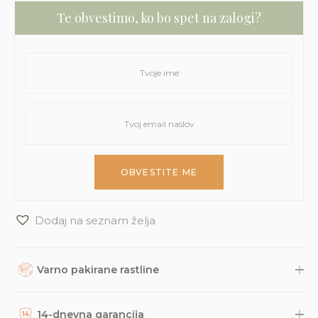
Te obvestimo, ko bo spet na zalogi?
Dodaj na seznam želja
Varno pakirane rastline
Rastline, dodatke in druge naročene izdelke skrbno
zapakiramo v varno in trajnostno embalažo. Nato so naravnost
14-dnevna garancija