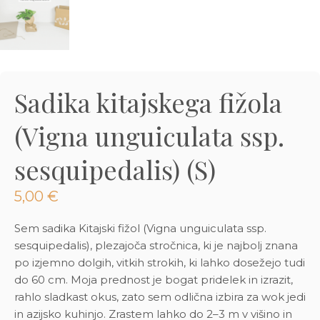
3D tiskani lonci
Preberi prispevek
,00
€
Dodaj v košarico
Sadika kitajskega fižola
(Vigna unguiculata ssp.
sesquipedalis) (S)
5,00
€
Sem sadika Kitajski fižol (Vigna unguiculata ssp.
sesquipedalis), plezajoča stročnica, ki je najbolj znana
po izjemno dolgih, vitkih strokih, ki lahko dosežejo tudi
do 60 cm. Moja prednost je bogat pridelek in izrazit,
rahlo sladkast okus, zato sem odlična izbira za wok jedi
in azijsko kuhinjo. Zrastem lahko do 2–3 m v višino in