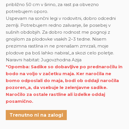
približno 50 cm v širino, za rast pa obvezno
potrebujem oporo.
Uspevam na sončni legi v rodovitni, dobro odcedni
zemlji. Potrebujem redno zalivanje, še posebej v
sušnih obdobjih. Za dobro rodnost me pognoji z
gnojilom za plodovke vsakih 2–3 tedne. Nisem
prezimna rastlina in ne prenašam zmrzali, moje
plodove pa boš lahko nabiral_a skozi celo poletje.
Naravni habitat: Jugovzhodna Azija
*Opomba: Sadike so dobavljive po prednaročilu in
bodo na voljo v začetku maja. Ker naročila ne
bomo odposlali do maja, bodi ob oddaji naročila
pozoren_a, da vsebuje le zelenjavne sadike.
Naročilo za ostale rastline ali izdelke oddaj
posamično.
Trenutno ni na zalogi