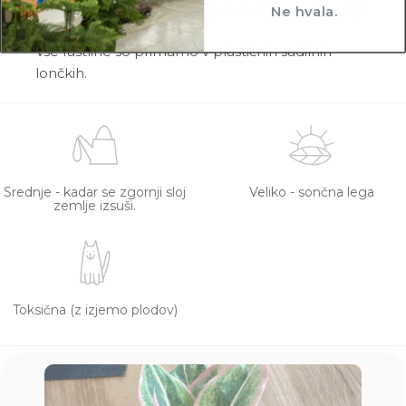
Ne hvala.
zdrave in čim bolj podobne izdelku na fotografiji.
Vse rastline so primarno v plastičnih sadilnih
lončkih.
Srednje - kadar se zgornji sloj
Veliko - sončna lega
zemlje izsuši.
Toksična (z izjemo plodov)