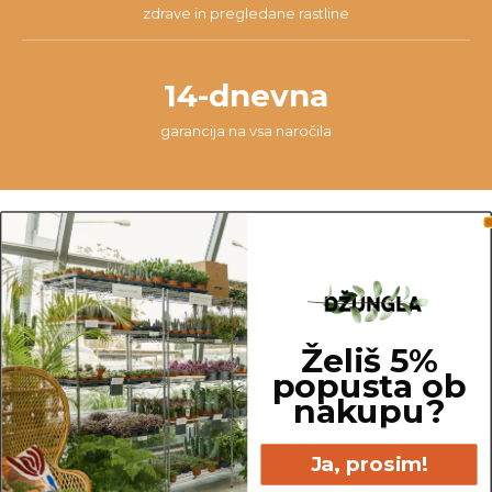
zdrave in pregledane rastline
14-dnevna
garancija na vsa naročila
OPOMBA
Fotografije prikazujejo primer rastline in ne
dejanske rastline, ki jo naročite. Ker je vsaka
rastlina unikatna, so možne manjše variacije. Med
Želiš 5%
prikazano in kupljeno rastlino so lahko manjše
popusta ob
razlike v velikosti, variegaciji, številu listov, vej,
nakupu?
cvetov, itd …
Pred pošiljanjem vse rastline skrbno
Ja, prosim!
pregledamo in zagotovimo, da gredo na pot