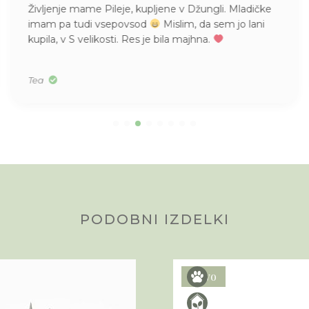
Življenje mame Pileje, kupljene v Džungli. Mladičke
imam pa tudi vsepovsod
Mislim, da sem jo lani
kupila, v S velikosti. Res je bila majhna.
Tea
PODOBNI IZDELKI
Novo