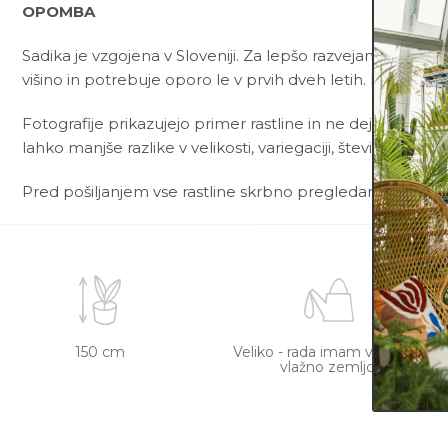
OPOMBA
Sadika je vzgojena v Sloveniji. Za lepšo razvejanost ima ž
višino in potrebuje oporo le v prvih dveh letih. Pri sajen
Fotografije prikazujejo primer rastline in ne dejanske rast
lahko manjše razlike v velikosti, variegaciji, številu listov, v
Pred pošiljanjem vse rastline skrbno pregledamo in zagot
150 cm
Veliko - rada imam vseskozi
vlažno zemljo.