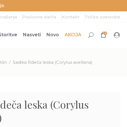
e.
prašanja
Poslovna darila
Kontakt
Točke zvestobe
0
Storitve
Nasveti
Novo
AKCIJA
tlin
/
Sadika Rdeča leska (Corylus avellana)
deča leska (Corylus
)