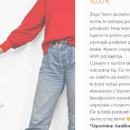
16,00
€
Živjo! Sem dvoletn
sorta, ki izstopa po
plodovih. Moji leš
lupino in polno j
obilnejši pridelek
leske. Nisem cepl
letih od sajenja.
Uživam v sončni do
odcedna tla. Če mi
so odlični za svež
ki brez težav pre
drevesnici v Slove
škodljivcem osred
uspevala v tvojem 
Če si želiš prebrat
ravno o tej temi!
*Opomba: Sadike ni