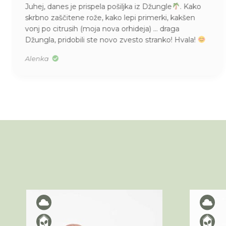
Juhej, danes je prispela pošiljka iz Džungle
. Kako
skrbno zaščitene rože, kako lepi primerki, kakšen
vonj po citrusih (moja nova orhideja) … draga
Džungla, pridobili ste novo zvesto stranko! Hvala!
Alenka