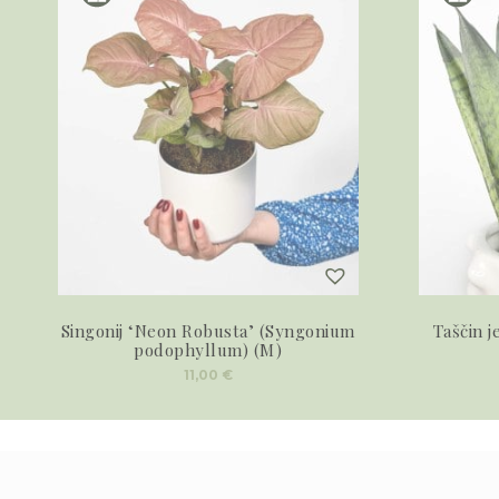
Singonij ‘Neon Robusta’ (Syngonium
Taščin j
podophyllum) (M)
11,00
€