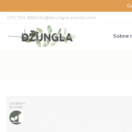
G
070 724 385
|
info@dzungla-plants.com
Sobne r
VZGOJENO V
SLOVENIJI