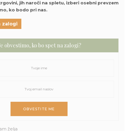
 trgovini, jih naroči na spletu, izberi osebni prevzem
omo, ko bodo pri nas.
 zalogi
e obvestimo, ko bo spet na zalogi?
am želja