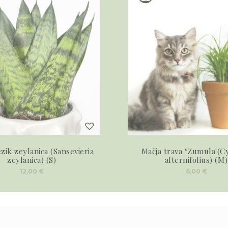
ezik zeylanica (Sansevieria
Mačja trava ‘Zumula'(C
zeylanica) (S)
alternifolius) (M)
12,00
€
6,00
€