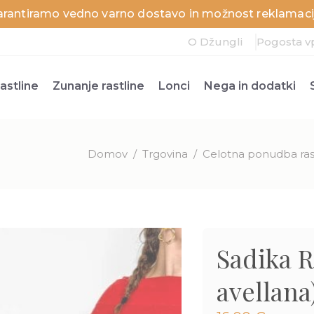
arantiramo vedno varno dostavo in možnost reklamacij
O Džungli
Pogosta v
astline
Zunanje rastline
Lonci
Nega in dodatki
Domov
/
Trgovina
/
Celotna ponudba ras
Sadika R
avellana