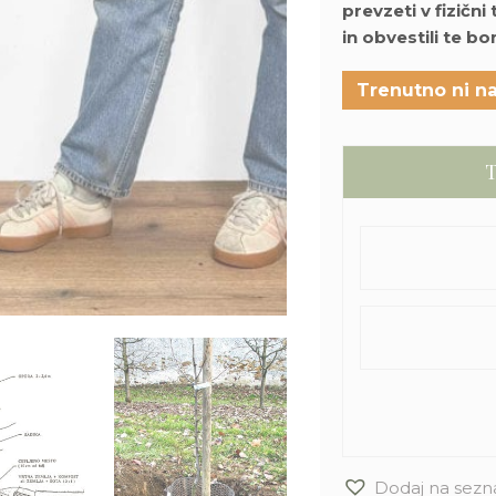
prevzeti v fizični
in obvestili te b
Trenutno ni na
T
Dodaj na sezn