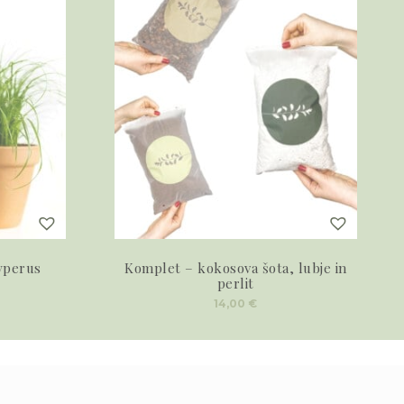
yperus
Komplet – kokosova šota, lubje in
perlit
14,00
€