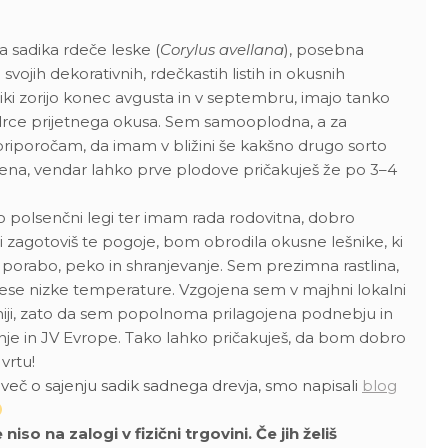
a sadika rdeče leske (
Corylus avellana
), posebna
 svojih dekorativnih, rdečkastih listih in okusnih
niki zorijo konec avgusta in v septembru, imajo tanko
edrce prijetnega okusa. Sem samooplodna, a za
 priporočam, da imam v bližini še kakšno drugo sorto
jena, vendar lahko prve plodove pričakuješ že po 3–4
 polsenčni legi ter imam rada rodovitna, dobro
 zagotoviš te pogoje, bom obrodila okusne lešnike, ki
o porabo, peko in shranjevanje. Sem prezimna rastlina,
nese nizke temperature. Vzgojena sem v majhni lokalni
niji, zato da sem popolnoma prilagojena podnebju in
nje in JV Evrope. Tako lahko pričakuješ, da bom dobro
vrtu!
i več o sajenju sadik sadnega drevja, smo napisali
blog
so na zalogi v fizični trgovini. Če jih želiš