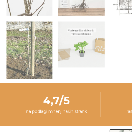
4,7/5
na podlagi mnenj naših strank
ra