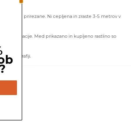
enine rahlo prirezane. Ni cepljena in zraste 3-5 metrov v
 manjše variacije. Med prikazano in kupljeno rastlino so
%
ob
a fotografiji.
?