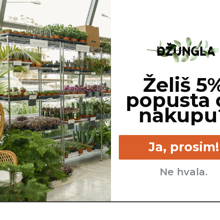
e odrezan vrh, za lažje sajenje in lepše razraščanje pa so kor
ju upoštevaj vmesno razdaljo od 0,6 do 1 meter.
line, ki jo naročite. Ker je vsaka rastlina unikatna, so možne
ej, cvetov, itd …
Želiš 5
popusta 
ovimo, da gredo na pot zdrave in čim bolj podobne izdelku n
nakupu
Ja, prosim!
Ne hvala.
Veliko - sončna do
Netoksična.
polsenčna lega