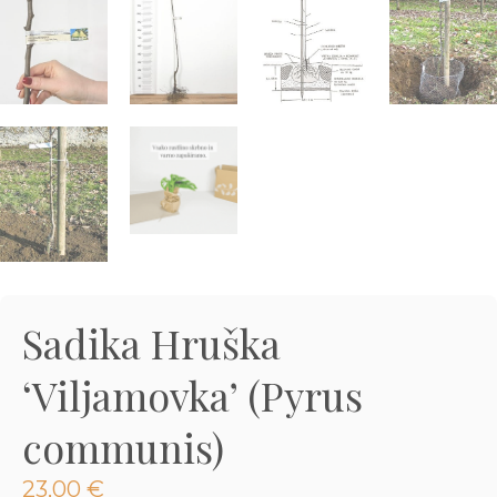
3D tiskani lonci
Preberi prispevek
,00
€
Dodaj v košarico
Sadika Hruška
‘Viljamovka’ (Pyrus
communis)
23,00
€