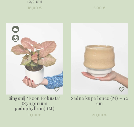
12,5 cm
18,00
€
5,00
€
Singonij ‘Neon Robusta’
Sadna kupa lonec (M) – 12
(Syngonium
cm
podophyllum) (M)
11,00
€
20,00
€