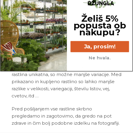
razvejanost ima že odrezan vrh, za lažje sajenje in
lepše razraščanje pa so korenine rahlo prirezane.
Želiš 5%
Cepljena je na srednje močno podlago Kutina
popusta ob
M-A ali sejanec hruške, zato zraste do 3–4 metre
nakupu?
v višino in potrebuje oporo le v prvih dveh letih.
Pri sajenju upoštevaj vmesno razdaljo od 2,5 do 4
Ja, prosim!
metre.
Ne hvala.
Fotografije prikazujejo primer rastline in ne
dejanske rastline, ki jo naročite. Ker je vsaka
rastlina unikatna, so možne manjše variacije. Med
prikazano in kupljeno rastlino so lahko manjše
razlike v velikosti, variegaciji, številu listov, vej,
cvetov, itd …
Pred pošiljanjem vse rastline skrbno
pregledamo in zagotovimo, da gredo na pot
zdrave in čim bolj podobne izdelku na fotografiji.