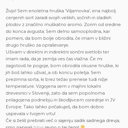
Živjo! Sem enoletna hruška ‘Viljamovka’, ena najbolj
cenjenih sort zaradi svojih velikih, sočnih in sladkih
plodov z značilno muškatno aromo. Zorim od sredine
do konca avgusta. Sem delno samooplodna, kar
pomeni, da bom bolje obrodila, če imam v bližini
drugo hruško za opraševanje.
Uživam v direktni in indirektni sončni svetlobi ter
imam rada, da je zemlja ves čas vlažna. Če mi
zagotoviš te pogoje, bom obrodila okusne hruške, ki
jih boš lahko užival_a ob koncu poletja. Sem
prezimna sorta, ki brez težav prenese tudi nižje
temperature. Vzgojena sem v majhni lokalni
drevesnici v Sloveniji, zato da sem popolnoma
prilagojena podnebju in škodljivcem osrednje in JV
Evrope. Tako lahko pričakuješ, da bom dobro
uspevala v tvojem vrtu!
Če si želiš prebrati več o sajenju sadik sadnega drevja,
smo napisali
blog
ravno o tej temi!