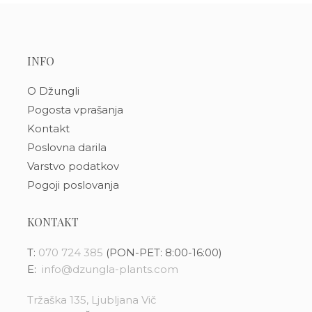
INFO
O Džungli
Pogosta vprašanja
Kontakt
Poslovna darila
Varstvo podatkov
Pogoji poslovanja
KONTAKT
T:
070 724 385
(PON-PET: 8:00-16:00)
E:
info@dzungla-plants.com
Tržaška 135, Ljubljana Vič