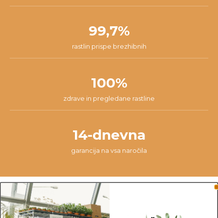
99,7%
rastlin prispe brezhibnih
100%
zdrave in pregledane rastline
14-dnevna
garancija na vsa naročila
OPOMBA
Sadika je vzgojena v Sloveniji. Za lepšo