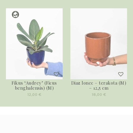
Fikus ‘Audrey’ (Ficus
Diaz lonec – terakota (M)
benghalensis) (M)
– 12,5 cm
12,00
€
18,00
€