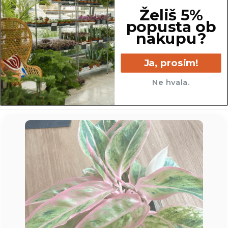
Želiš 5%
popusta ob
6 cm
nakupu?
Ja, prosim!
Ne hvala.