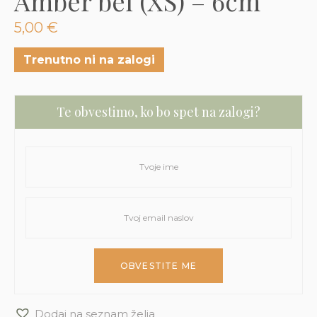
Amber bel (XS) – 6cm
3D tiskani lonci
Preberi prispevek
,00
€
5,00
€
Dodaj v košarico
Trenutno ni na zalogi
Te obvestimo, ko bo spet na zalogi?
Dodaj na seznam želja