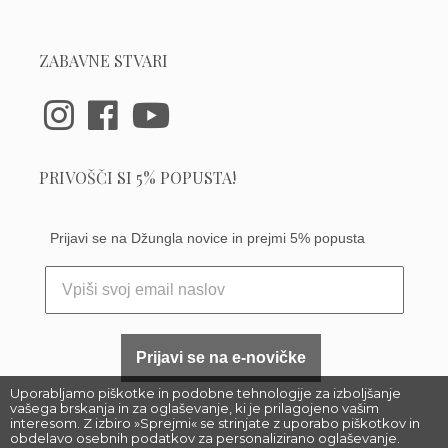
ZABAVNE STVARI
PRIVOŠČI SI 5% POPUSTA!
Prijavi se na Džungla novice in prejmi 5% popusta
Prijavi se na e-novičke
Uporabljamo piškotke in podobne tehnologije za izboljšanje
vašega brskanja in za oglaševanje, ki je prilagojeno vašim
interesom. Z izbiro »Sprejmi« se strinjate z uporabo piškotkov in
obdelavo osebnih podatkov za personalizirano oglaševanje.