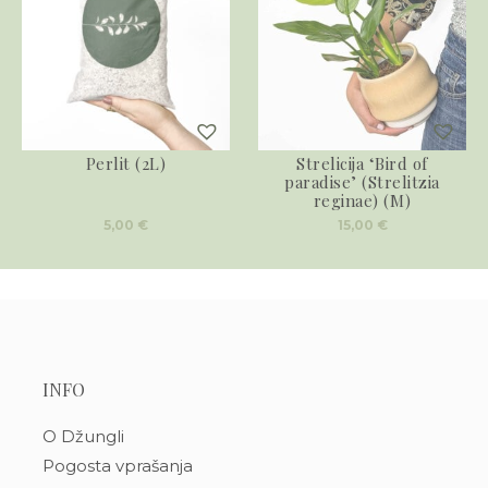
Perlit (2L)
Strelicija ‘Bird of
paradise’ (Strelitzia
reginae) (M)
5,00
€
15,00
€
INFO
O Džungli
Pogosta vprašanja