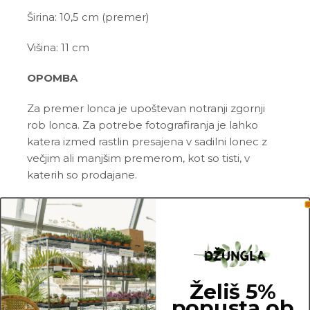
Širina: 10,5 cm (premer)
Višina: 11 cm
OPOMBA
Za premer lonca je upoštevan notranji zgornji
rob lonca. Za potrebe fotografiranja je lahko
katera izmed rastlin presajena v sadilni lonec z
večjim ali manjšim premerom, kot so tisti, v
katerih so prodajane.
10.5 cm
Želiš 5%
popusta ob