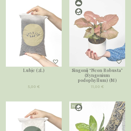
Lubje (2L)
Singonij ‘Neon Robusta’
(Syngonium
podophyllum) (M)
5,00
€
11,00
€
Novo