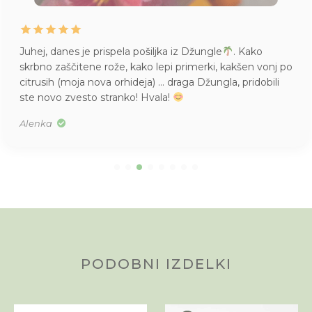
Juhej, danes je prispela pošiljka iz Džungle
. Kako
skrbno zaščitene rože, kako lepi primerki, kakšen vonj po
citrusih (moja nova orhideja) … draga Džungla, pridobili
ste novo zvesto stranko! Hvala!
Alenka
PODOBNI IZDELKI