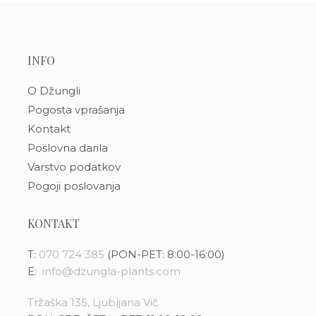
INFO
O Džungli
Pogosta vprašanja
Kontakt
Poslovna darila
Varstvo podatkov
Pogoji poslovanja
KONTAKT
T:
070 724 385
(PON-PET: 8:00-16:00)
E:
info@dzungla-plants.com
Tržaška 135, Ljubljana Vič