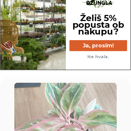
Želiš 5%
popusta ob
nakupu?
6 cm
Ja, prosim!
Ne hvala.