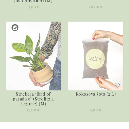
podophyllum) (M)
11,00
€
20,00
€
Strelicija ‘Bird of
Kokosova šota (2 L)
paradise’ (Strelitzia
reginae) (M)
15,00
€
5,00
€