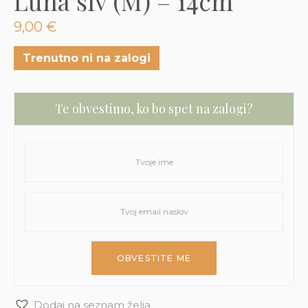
Luna siv (M) – 14cm
3D tiskani lonci
Preberi prispevek
,00
€
9,00
€
Dodaj v košarico
Trenutno ni na zalogi
Te obvestimo, ko bo spet na zalogi?
Dodaj na seznam želja