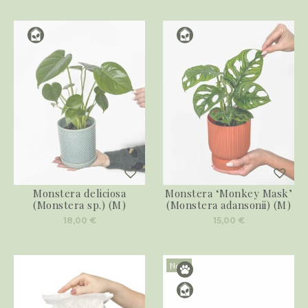
Monstera deliciosa
Monstera ‘Monkey Mask’
(Monstera sp.) (M)
(Monstera adansonii) (M)
18,00
€
15,00
€
Novo