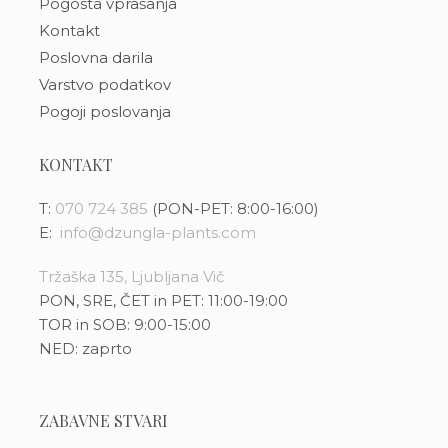
Pogosta vprašanja
Kontakt
Poslovna darila
Varstvo podatkov
Pogoji poslovanja
KONTAKT
T:
070 724 385
(PON-PET: 8:00-16:00)
E:
info@dzungla-plants.com
Tržaška 135, Ljubljana Vič
PON, SRE, ČET in PET: 11:00-19:00
TOR in SOB: 9:00-15:00
NED: zaprto
ZABAVNE STVARI