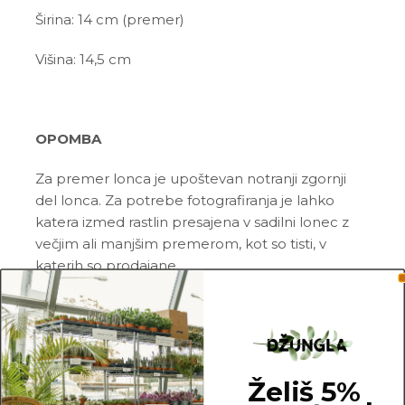
Širina: 14 cm (premer)
Višina: 14,5 cm
OPOMBA
Za premer lonca je upoštevan notranji zgornji
del lonca. Za potrebe fotografiranja je lahko
katera izmed rastlin presajena v sadilni lonec z
večjim ali manjšim premerom, kot so tisti, v
katerih so prodajane.
Želiš 5%
14 cm