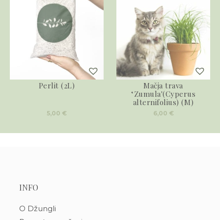
Perlit (2L)
Mačja trava
‘Zumula'(Cyperus
alternifolius) (M)
5,00
€
6,00
€
INFO
O Džungli