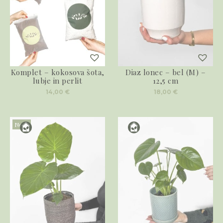
Komplet – kokosova šota,
Diaz lonec – bel (M) –
lubje in perlit
12,5 cm
14,00
€
18,00
€
Novo