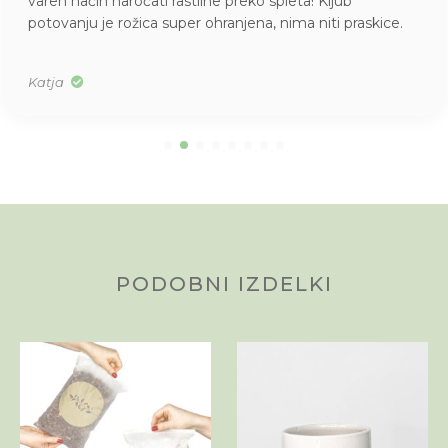
varen način naročati rastline preko spleta! Kljub
potovanju je rožica super ohranjena, nima niti praskice.
Katja
PODOBNI IZDELKI