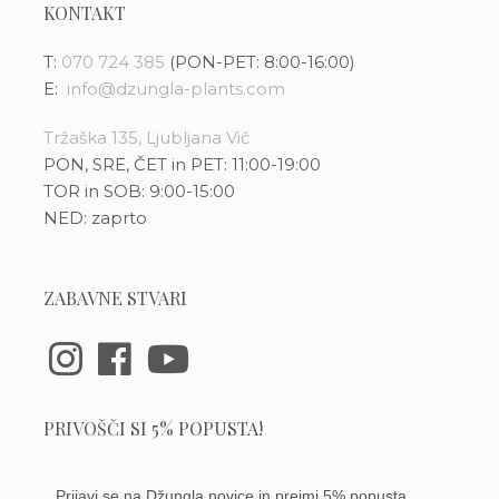
KONTAKT
T:
070 724 385
(PON-PET: 8:00-16:00)
E:
info@dzungla-plants.com
Tržaška 135, Ljubljana Vič
PON, SRE, ČET in PET: 11:00-19:00
TOR in SOB: 9:00-15:00
NED: zaprto
ZABAVNE STVARI
PRIVOŠČI SI 5% POPUSTA!
Prijavi se na Džungla novice in prejmi 5% popusta