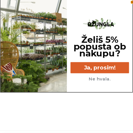
OPOMBA
Za premer lonca je upoštevan notranji zgornji
del lonca. Za potrebe fotografiranja je lahko
katera izmed rastlin presajena v sadilni lonec z
Želiš 5%
večjim ali manjšim premerom, kot so tisti, v
popusta ob
katerih so prodajane.
nakupu?
Ja, prosim!
Ne hvala.
13 cm