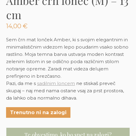
Amber črn lonec (M) – 13
3D tiskani lonci
Preberi prispevek
,00
€
cm
Dodaj v košarico
14,00
€
Sem črn mat lonček Amber, ki s svojim elegantnim in
minimalističnim videzom lepo poudarim vsako sobno
rastlino. Moja temna barva ustvarja moden kontrast
zelenim listom in se odlično poda različnim stilom
notranje opreme. Zaradi mat videza delujem
prefinjeno in brezčasno.
Pazi, da me s
sadilnim loncem
ne stiskaš preveč
skupaj – naj med nama ostane vsaj za prst prostora,
da lahko oba normalno dihava.
Trenutno ni na zalogi
Te obvestimo, ko bo spet na zalogi?