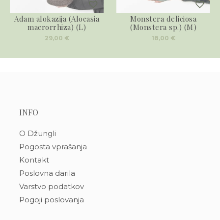
Adam alokazija (Alocasia
Monstera deliciosa
macrorrhiza) (L)
(Monstera sp.) (M)
29,00
€
18,00
€
INFO
O Džungli
Pogosta vprašanja
Kontakt
Poslovna darila
Varstvo podatkov
Pogoji poslovanja