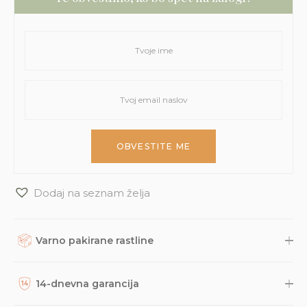
Dodaj na seznam želja
Varno pakirane rastline
Rastline, dodatke in druge naročene izdelke skrbno
zapakiramo v varno in trajnostno embalažo. Nato so naravnost
14-dnevna garancija
iz naše trgovine s kurirsko službo DPD odposlani na tvoj naslov.