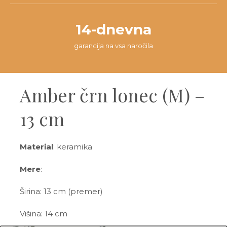
14-dnevna
garancija na vsa naročila
Amber črn lonec (M) –
13 cm
Material
: keramika
Mere
:
Širina: 13 cm (premer)
Višina: 14 cm