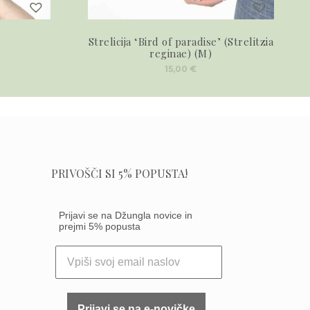
Strelicija ‘Bird of paradise’ (Strelitzia
reginae) (M)
15,00
€
PRIVOŠČI SI 5% POPUSTA!
Prijavi se na Džungla novice in
prejmi 5% popusta
Prijavi se na e-novičke