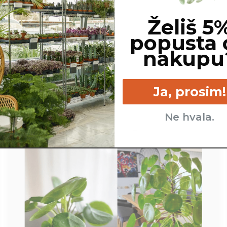
Želiš 5
popusta 
nakupu
Ja, prosim!
Ne hvala.