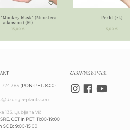
 ‘Monkey Mask’ (Monstera
Perlit (2L)
adansonii) (M)
15,00
€
5,00
€
AKT
ZABAVNE STVARI
 724 385
(PON-PET: 8:00-
fo@dzungla-plants.com
a 135, Ljubljana Vič
SRE, ČET in PET: 11:00-19:00
n SOB: 9:00-15:00