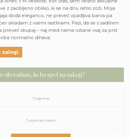
onec v M velikosti. Kot vidiš, sem vedno aktualne
 z zaobljeno obliko, ki se na dnu rahlo zoži. Moja
ijaja doda eleganco, ne preveč vpadljiva barva pa
er skladam z vsemi rastlinami. Pazi, da se s sadilnim
a preveč skupaj – naj med nama ostane vsaj za prst
o oba normalno dihava.
 zalogi
e obvestimo, ko bo spet na zalogi?