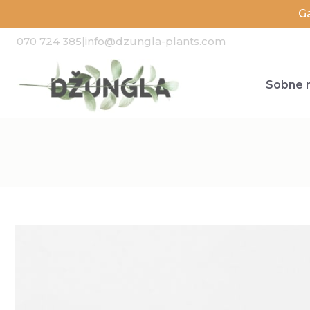
G
070 724 385
|
info@dzungla-plants.com
Sobne r