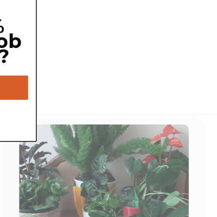
%
ob
?