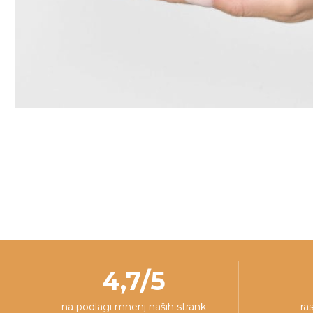
4,7/5
na podlagi mnenj naših strank
ra