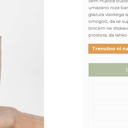
Sem Hubba bubba l
umazano roza barve
glazura visokega s
omogoči, da se sup
loncem ne stiskav
prostora, da lahk
Trenutno ni na
T