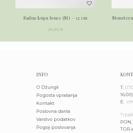
Sadna kupa lonec (M) – 12 cm
Monstera
20,00
€
INFO
KONT
O Džungli
T:
070
16:00)
Pogosta vprašanja
E:
in
Kontakt
Poslovna darila
Tržašk
Varstvo podatkov
PON, 
Pogoji poslovanja
TOR i