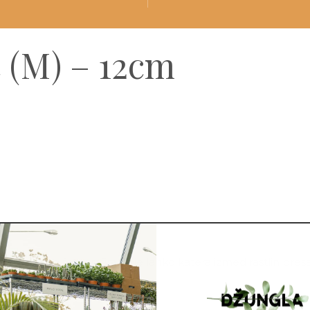
 (M) – 12cm
Za potrebe fotografiranja je lahko katera izmed rastlin pres