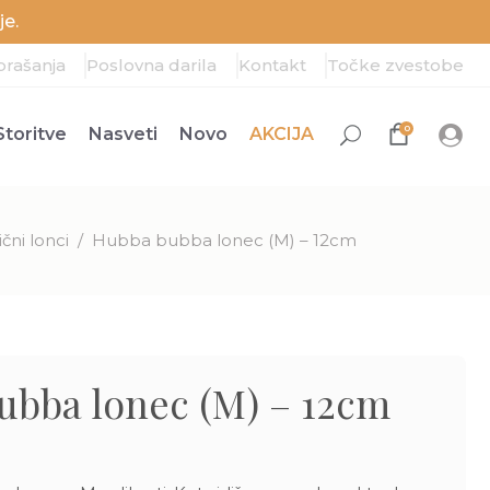
e.
prašanja
Poslovna darila
Kontakt
Točke zvestobe
0
Storitve
Nasveti
Novo
AKCIJA
ični lonci
/
Hubba bubba lonec (M) – 12cm
ubba lonec (M) – 12cm