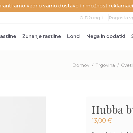
arantiramo vedno varno dostavo in možnost reklamacij
O Džungli
Pogosta v
astline
Zunanje rastline
Lonci
Nega in dodatki
Domov
/
Trgovina
/
Cvetl
Hubba b
13,00
€