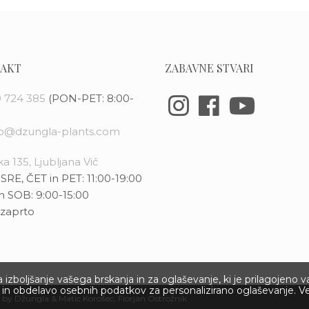
AKT
ZABAVNE STVARI
 724 385
(PON-PET: 8:00-
fo@dzungla-plants.com
a 135, Ljubljana Vič
SRE, ČET in PET: 11:00-19:00
n SOB: 9:00-15:00
zaprto
izboljšanje vašega brskanja in za oglaševanje, ki je prilagojeno 
ov in obdelavo osebnih podatkov za personalizirano oglaševanje. V
 by Džungla &
Matic Korošec
, Florjan Ostrožnik