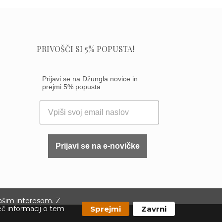
PRIVOŠČI SI 5% POPUSTA!
Prijavi se na Džungla novice in
prejmi 5% popusta
Prijavi se na e-novičke
vašim interesom. Z
Sprejmi
Zavrni
eč informacij o tem