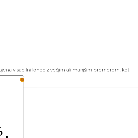
sajena v sadilni lonec z večjim ali manjšim premerom, kot
%