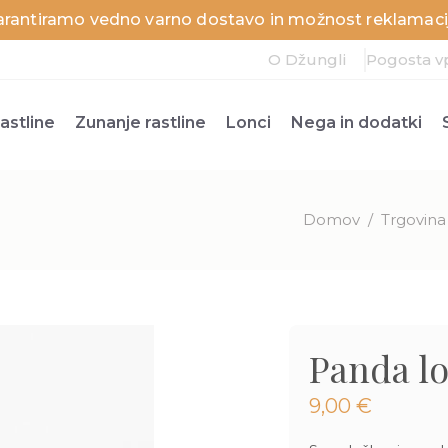
arantiramo vedno varno dostavo in možnost reklamacij
O Džungli
Pogosta v
astline
Zunanje rastline
Lonci
Nega in dodatki
Domov
/
Trgovina
Panda lo
9,00
€