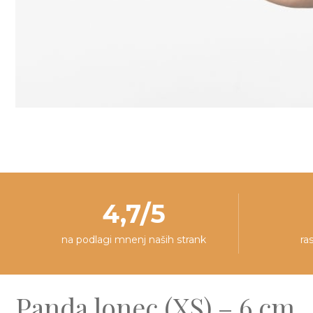
4,7/5
na podlagi mnenj naših strank
ra
Panda lonec (XS) – 6 cm