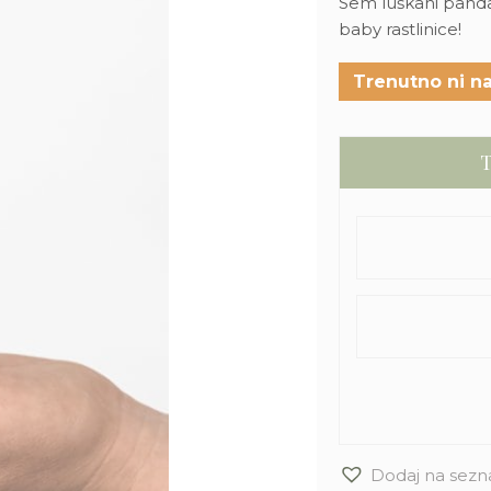
Sem luškani panda l
baby rastlinice!
Trenutno ni na
T
Dodaj na sezn