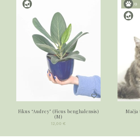
Novo
Fikus ‘Audrey’ (Ficus benghalensis)
Mačja
(M)
12,00
€