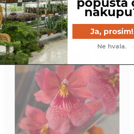
popusta 
nakupu
Ja, prosim!
Ne hvala.