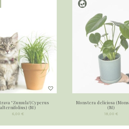
 trava ‘Zumula'(Cyperus
Monstera deliciosa (Mons
alternifolius) (M)
(M)
6,00
€
18,00
€