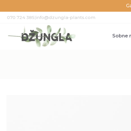
G
070 724 385
|
info@dzungla-plants.com
Sobne r