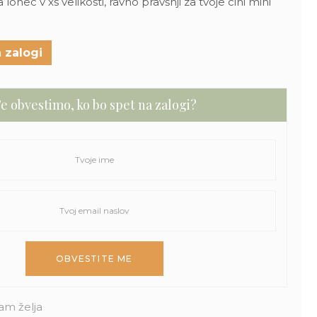
onec v xs velikosti, ravno pravšnji za tvoje cini mini
 zalogi
e obvestimo, ko bo spet na zalogi?
am želja