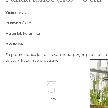
Višina:
6,5 cm
Premer:
6 cm
Material
: keramika
OPOMBA
Za premer lonca je upoštevan notranji zgornji rob lonca.
so tisti, v katerih so prodajane.
6 cm