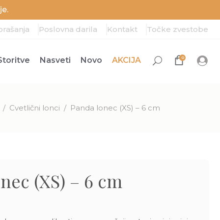
e.
prašanja
Poslovna darila
Kontakt
Točke zvestobe
0
Storitve
Nasveti
Novo
AKCIJA
/
Cvetlični lonci
/
Panda lonec (XS) – 6 cm
nec (XS) – 6 cm