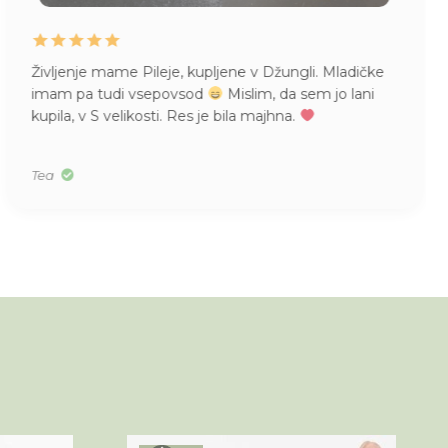
Življenje mame Pileje, kupljene v Džungli. Mladičke
imam pa tudi vsepovsod
Mislim, da sem jo lani
kupila, v S velikosti. Res je bila majhna.
Tea