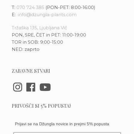
T:
070 724 385
(PON-PET: 8:00-16:00)
E:
info@dzungla-plants.com
Tržaška 135, Ljubljana Vič
PON, SRE, ČET in PET: 11:00-19:00
TOR in SOB: 9:00-15:00
NED: zaprto
ZABAVNE STVARI
PRIVOŠČI SI 5% POPUSTA!
Prijavi se na Džungla novice in prejmi 5% popusta