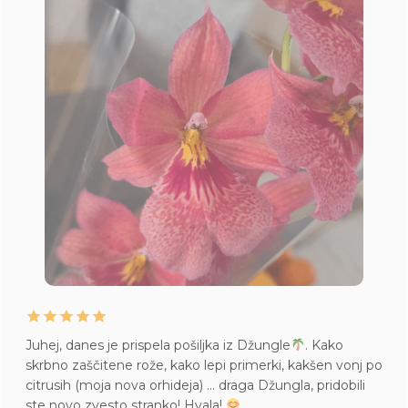
Juhej, danes je prispela pošiljka iz Džungle
. Kako
skrbno zaščitene rože, kako lepi primerki, kakšen vonj po
citrusih (moja nova orhideja) … draga Džungla, pridobili
ste novo zvesto stranko! Hvala!