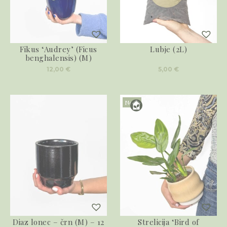
Fikus ‘Audrey’ (Ficus
Lubje (2L)
benghalensis) (M)
12,00
€
5,00
€
Novo
Diaz lonec – črn (M) – 12
Strelicija ‘Bird of