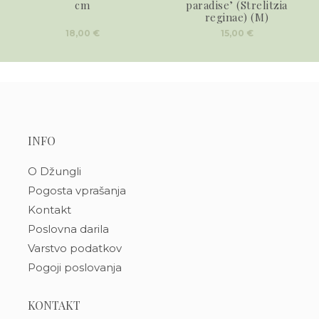
cm
paradise’ (Strelitzia
reginae) (M)
18,00
€
15,00
€
INFO
O Džungli
Pogosta vprašanja
Kontakt
Poslovna darila
Varstvo podatkov
Pogoji poslovanja
KONTAKT