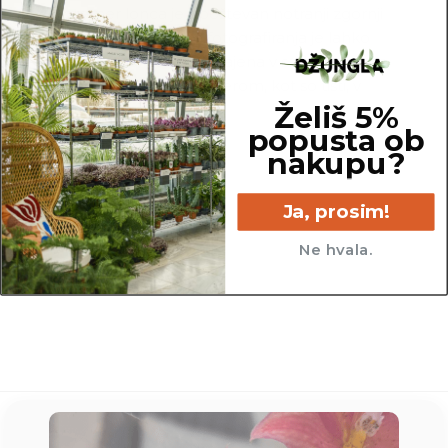
Za premer lonca je upoštevan notranji zgornji
del lonca. Za potrebe fotografiranja je lahko
katera izmed rastlin presajena v sadilni lonec z
večjim ali manjšim premerom, kot so tisti, v
Želiš 5%
katerih so prodajane.
popusta ob
nakupu?
Ja, prosim!
18 cm
Ne hvala.