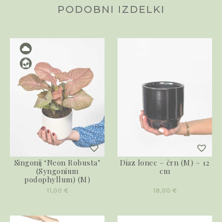
PODOBNI IZDELKI
Singonij ‘Neon Robusta’
Diaz lonec – črn (M) – 12
(Syngonium
cm
podophyllum) (M)
11,00
€
18,00
€