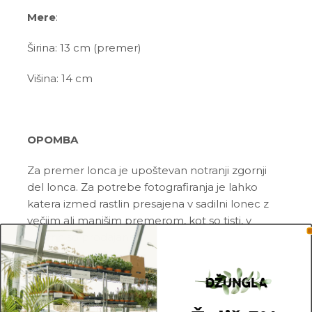
Mere
:
Širina: 13 cm (premer)
Višina: 14 cm
OPOMBA
Za premer lonca je upoštevan notranji zgornji
del lonca. Za potrebe fotografiranja je lahko
katera izmed rastlin presajena v sadilni lonec z
večjim ali manjšim premerom, kot so tisti, v
katerih so prodajane.