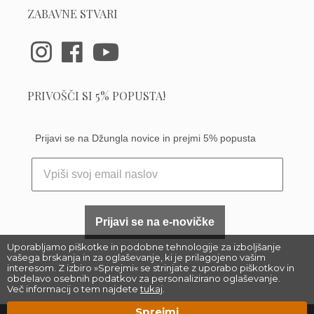
ZABAVNE STVARI
PRIVOŠČI SI 5% POPUSTA!
Prijavi se na Džungla novice in prejmi 5% popusta
Prijavi se na e-novičke
Uporabljamo piškotke in podobne tehnologije za izboljšanje
vašega brskanja in za oglaševanje, ki je prilagojeno vašim
interesom. Z izbiro »Sprejmi« se strinjate z uporabo piškotkov in
obdelavo osebnih podatkov za personalizirano oglaševanje.
Več informacij o tem najdete
tukaj
.
Sprejmi