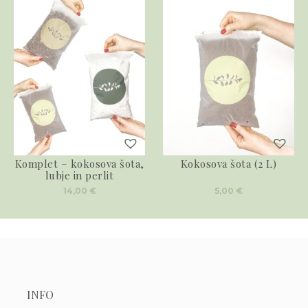
Komplet – kokosova šota,
Kokosova šota (2 L)
lubje in perlit
14,00
€
5,00
€
INFO