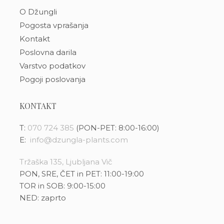
O Džungli
Pogosta vprašanja
Kontakt
Poslovna darila
Varstvo podatkov
Pogoji poslovanja
KONTAKT
T:
070 724 385
(PON-PET: 8:00-16:00)
E:
info@dzungla-plants.com
Tržaška 135, Ljubljana Vič
PON, SRE, ČET in PET: 11:00-19:00
TOR in SOB: 9:00-15:00
NED: zaprto