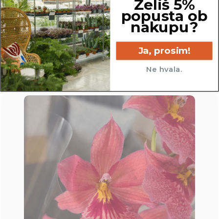
Želiš 5%
popusta ob
13 cm
nakupu?
Ja, prosim!
Ne hvala.