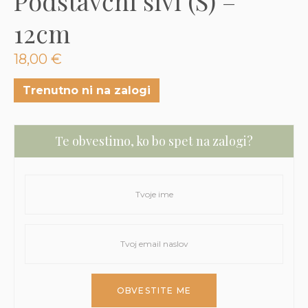
Podstavčni sivi (S) –
3D tiskani lonci
Preberi prispevek
,00
€
12cm
Dodaj v košarico
18,00
€
Trenutno ni na zalogi
Te obvestimo, ko bo spet na zalogi?