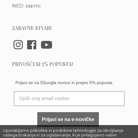
NED: zaprto
ZABAVNE STVARI
PRIVOŠČI SI 5% POPUSTA!
Prijavi se na Džungla novice in prejmi 5% popusta
Prijavi se na e-novičke
Uporabljamo piškotke in podobne tehnologije za izboljšanje
vašega brskanja in za oglaševanje, ki je prilagojeno vašim