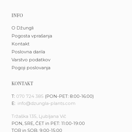
INFO
O Džungli
Pogosta vprašanja
Kontakt
Poslovna darila
Varstvo podatkov
Pogoji poslovanja
KONTAKT
T:
070 724 385
(PON-PET: 8:00-16:00)
E:
info@dzungla-plants.com
Tržaška 135, Ljubljana Vič
PON, SRE, ČET in PET: 11:00-19:00
TOR in SOB: 9:00-15:00