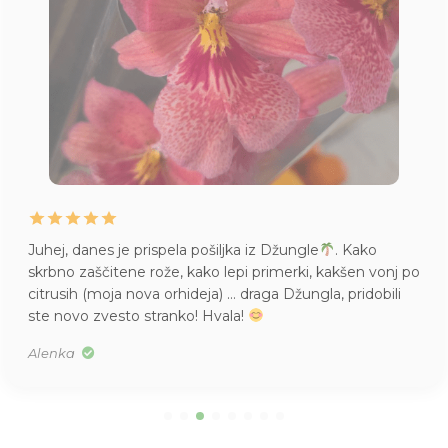
Juhej, danes je prispela pošiljka iz Džungle
. Kako
skrbno zaščitene rože, kako lepi primerki, kakšen vonj po
citrusih (moja nova orhideja) … draga Džungla, pridobili
ste novo zvesto stranko! Hvala!
Alenka