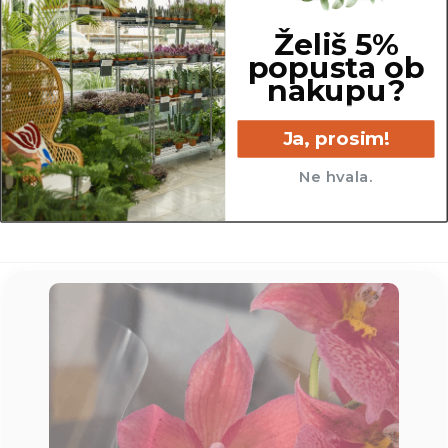
Želiš 5%
popusta ob
nakupu?
12 cm
Ja, prosim!
Ne hvala.