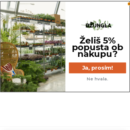
OPOMBA
Za premer lonca je upoštevan notranji zgornji
del lonca. Za potrebe fotografiranja je lahko
katera izmed rastlin presajena v sadilni lonec z
večjim ali manjšim premerom, kot so tisti, v
Želiš 5%
popusta ob
katerih so prodajane.
nakupu?
Ja, prosim!
Ne hvala.
30 cm