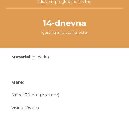
zdrave in pregledane rastline
14-dnevna
garancija na vsa naročila
Material
: plastika
Mere
:
Širina: 30 cm (premer)
Višina: 26 cm