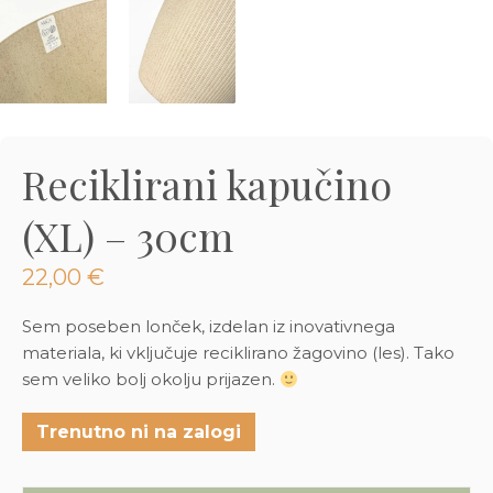
3D tiskani lonci
Preberi prispevek
,00
€
Dodaj v košarico
Reciklirani kapučino
(XL) – 30cm
22,00
€
Sem poseben lonček, izdelan iz inovativnega
materiala, ki vključuje reciklirano žagovino (les). Tako
sem veliko bolj okolju prijazen.
Trenutno ni na zalogi