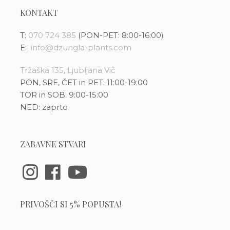
KONTAKT
T:
070 724 385
(PON-PET: 8:00-16:00)
E:
info@dzungla-plants.com
Tržaška 135, Ljubljana Vič
PON, SRE, ČET in PET: 11:00-19:00
TOR in SOB: 9:00-15:00
NED: zaprto
ZABAVNE STVARI
PRIVOŠČI SI 5% POPUSTA!