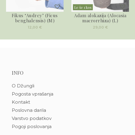
Le še 1 kos
Fikus ‘Audrey’ (Ficus
Adam alokazija (Alocasia
benghalensis) (M)
macrorrhiza) (L)
12,00
€
29,00
€
INFO
O Džungli
Pogosta vprašanja
Kontakt
Poslovna darila
Varstvo podatkov
Pogoji poslovanja