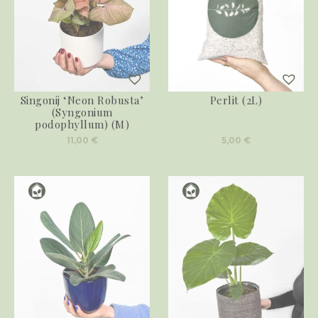
Singonij ‘Neon Robusta’
Perlit (2L)
(Syngonium
podophyllum) (M)
11,00
€
5,00
€