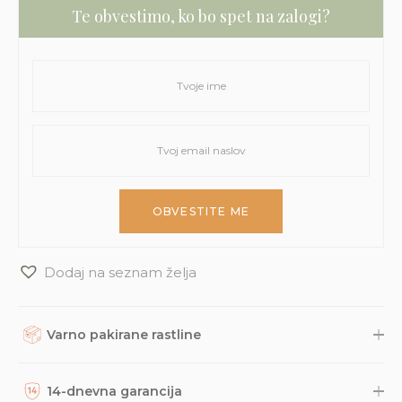
Te obvestimo, ko bo spet na zalogi?
Dodaj na seznam želja
Varno pakirane rastline
Rastline, dodatke in druge naročene izdelke skrbno
zapakiramo v varno in trajnostno embalažo. Nato so naravnost
14-dnevna garancija