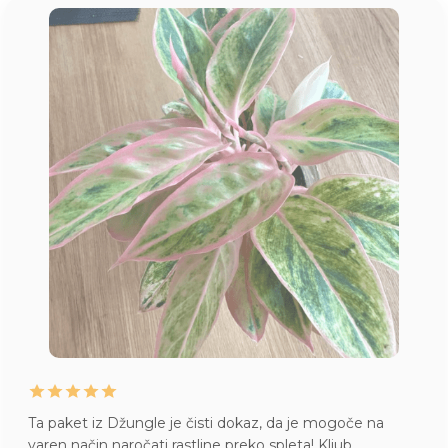
Ta paket iz Džungle je čisti dokaz, da je mogoče na
varen način naročati rastline preko spleta! Kljub