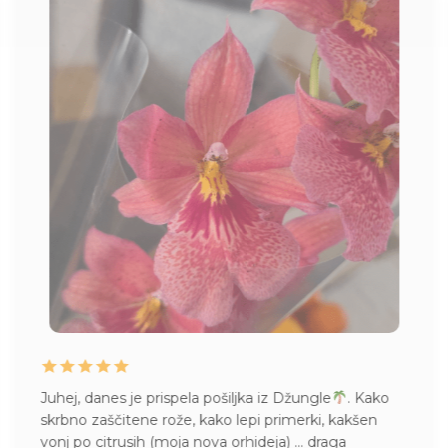
Juhej, danes je prispela pošiljka iz Džungle
. Kako
skrbno zaščitene rože, kako lepi primerki, kakšen
vonj po citrusih (moja nova orhideja) … draga