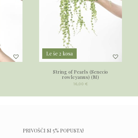
Le še 2 kosa
String of Pearls (Senecio
rowleyanus) (M)
16,00
€
PRIVOŠČI SI 5% POPUSTA!