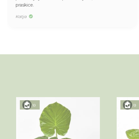
praskice.
Katja
Novo
Novo