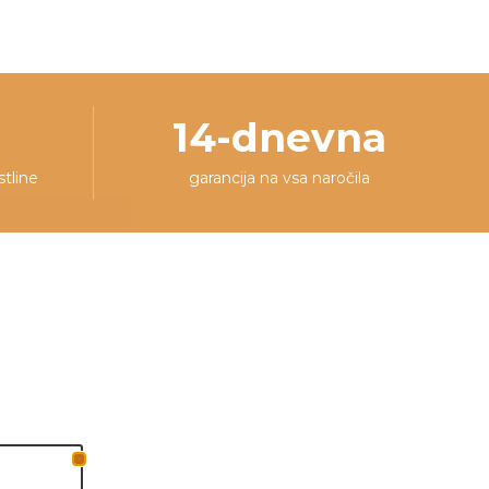
14-dnevna
stline
garancija na vsa naročila