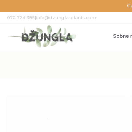
G
070 724 385
|
info@dzungla-plants.com
Sobne r