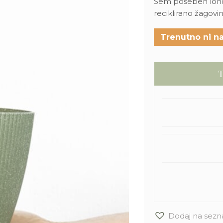
Sem poseben lonček
reciklirano žagovin
Trenutno ni na
T
Dodaj na sezn