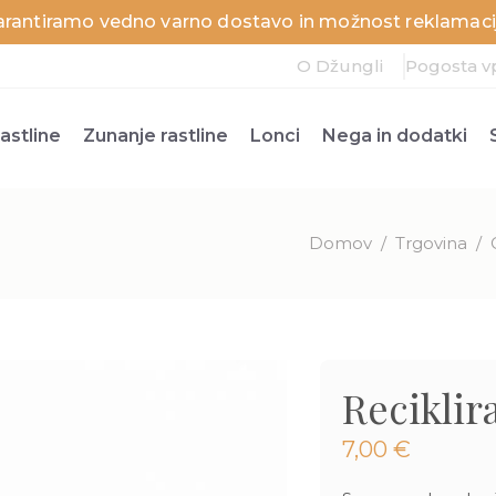
arantiramo vedno varno dostavo in možnost reklamacij
O Džungli
Pogosta v
astline
Zunanje rastline
Lonci
Nega in dodatki
Domov
/
Trgovina
/
Reciklir
7,00
€