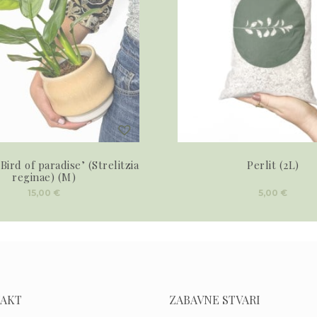
 ‘Bird of paradise’ (Strelitzia
Perlit (2L)
reginae) (M)
15,00
€
5,00
€
AKT
ZABAVNE STVARI