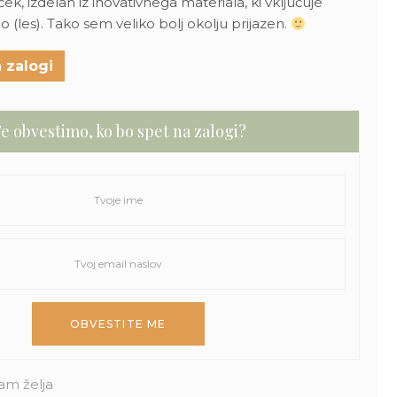
, izdelan iz inovativnega materiala, ki vključuje
o (les). Tako sem veliko bolj okolju prijazen.
 zalogi
e obvestimo, ko bo spet na zalogi?
am želja