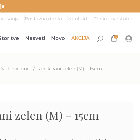
e.
prašanja
Poslovna darila
Kontakt
Točke zvestobe
0
Storitve
Nasveti
Novo
AKCIJA
Cvetlični lonci
/
Reciklirani zelen (M) – 15cm
ani zelen (M) – 15cm