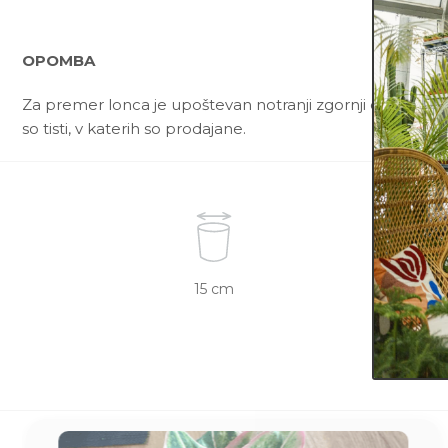
OPOMBA
Za premer lonca je upoštevan notranji zgornji del lonca. 
so tisti, v katerih so prodajane.
15 cm