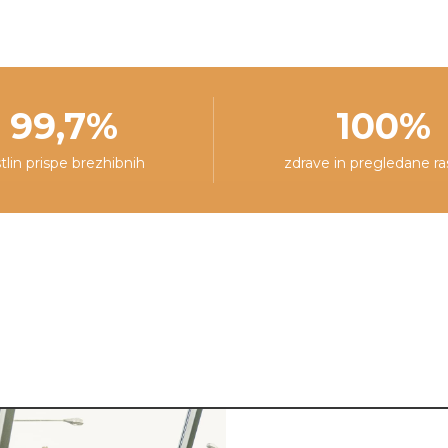
99,7%
100%
stlin prispe brezhibnih
zdrave in pregledane ra