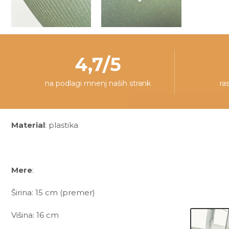
4,7/5
na podlagi mnenj naših strank
ra
Material
: plastika
Mere
:
Širina: 15 cm (premer)
Višina: 16 cm