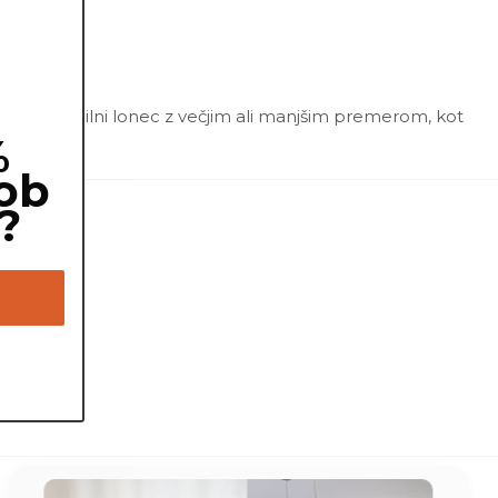
ajena v sadilni lonec z večjim ali manjšim premerom, kot
%
ob
?