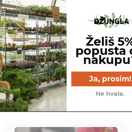
Za potrebe fotografiranja je lahko katera izmed rastlin pres
Želiš 5
popusta 
nakupu
Ja, prosim!
Ne hvala.