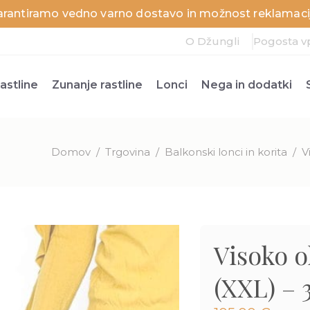
arantiramo vedno varno dostavo in možnost reklamacij
O Džungli
Pogosta v
astline
Zunanje rastline
Lonci
Nega in dodatki
Domov
/
Trgovina
/
Balkonski lonci in korita
/
V
Visoko o
(XXL) – 