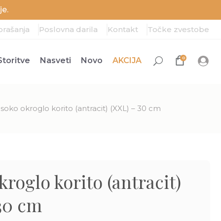
e.
prašanja
Poslovna darila
Kontakt
Točke zvestobe
0
Storitve
Nasveti
Novo
AKCIJA
isoko okroglo korito (antracit) (XXL) – 30 cm
kroglo korito (antracit)
30 cm