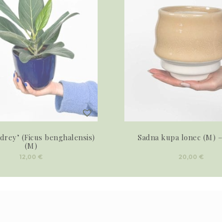
drey’ (Ficus benghalensis)
Sadna kupa lonec (M) –
(M)
12,00
€
20,00
€