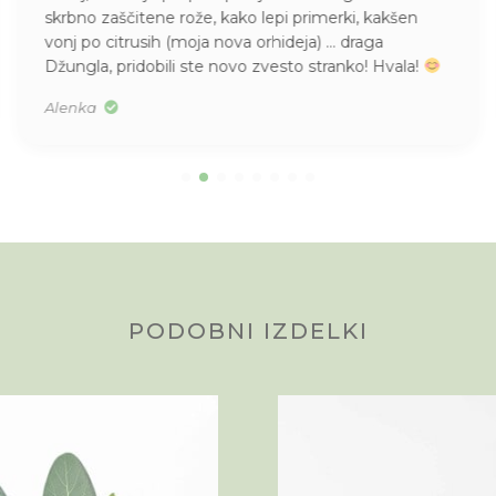
skrbno zaščitene rože, kako lepi primerki, kakšen
vonj po citrusih (moja nova orhideja) … draga
Džungla, pridobili ste novo zvesto stranko! Hvala!
Alenka
PODOBNI IZDELKI