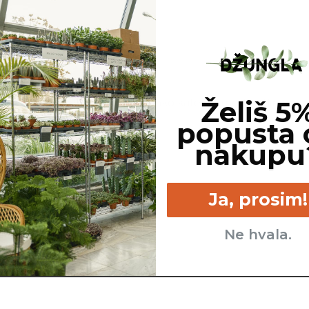
Želiš 5
Za potrebe fotografiranja je lahko katera izmed rastlin pres
popusta 
nakupu
Ja, prosim!
Ne hvala.