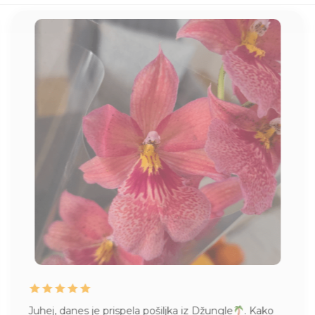
Juhej, danes je prispela pošiljka iz Džungle
. Kako