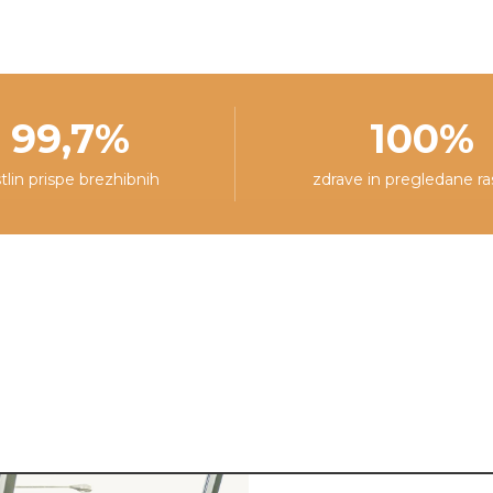
pakiranja.
99,7%
100%
stlin prispe brezhibnih
zdrave in pregledane ra