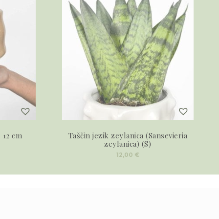
 12 cm
Taščin jezik zeylanica (Sansevieria
zeylanica) (S)
12,00
€