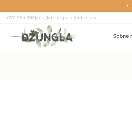
G
070 724 385
|
info@dzungla-plants.com
Sobne r