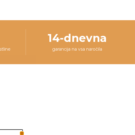
14-dnevna
stline
garancija na vsa naročila