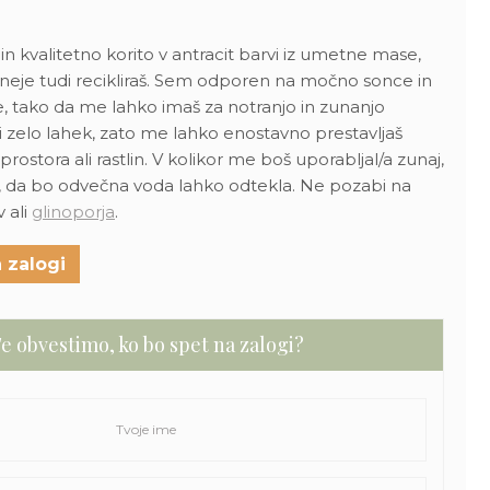
n kvalitetno korito v antracit barvi iz umetne mase,
neje tudi recikliraš. Sem odporen na močno sonce in
, tako da me lahko imaš za notranjo in zunanjo
 zelo lahek, zato me lahko enostavno prestavljaš
ostora ali rastlin. V kolikor me boš uporabljal/a zunaj,
e, da bo odvečna voda lahko odtekla. Ne pozabi na
 ali
glinoporja
.
 zalogi
e obvestimo, ko bo spet na zalogi?