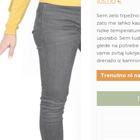
105,00
€
Sem zelo trpežno i
zato me lahko kas
nizke temperature
uporabo. Sem tudi
glede na potrebe pr
vame zvrtaj luknj
drenažo iz kamnov
Trenutno ni na
T