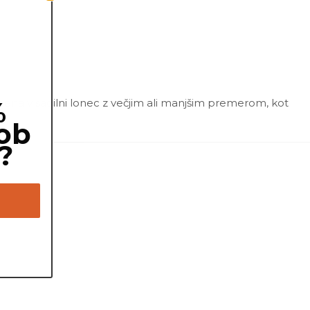
%
ajena v sadilni lonec z večjim ali manjšim premerom, kot
ob
?