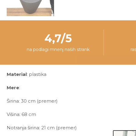
4,7/5
na podlagi mnenj naših strank
ra
Material
: plastika
Mere
:
Širina: 30 cm (premer)
Višina: 68 cm
Notranja širina: 21 cm (premer)