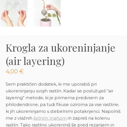
3D tiskani lonci
Preberi prispevek
,00
€
Dodaj v košarico
Krogla za ukoreninjanje
(air layering)
4,00
€
Sem praktičen dodatek, ki me uporabiš pri
ukoreninjanju svojih rastlin. Kadar se poslužuješ “air
layering” metode, ki je primerna predvsem za
philodendrone, pa tudi fikuse oziroma za vse rastline,
ki jih ukoreninjamo s stebelnimi potaknjenci. Napolniš
me z vlažnih
šotnim mahom
in zapreš na kolenu
rastlin. Tako rastlino ukoreniniš še pred rezanjem in