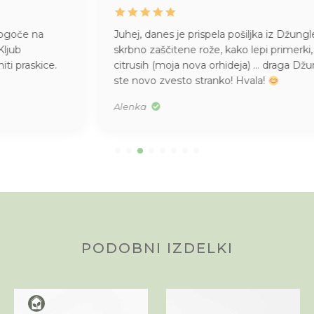
Juhej, danes je prispela pošiljka iz Džungle
. Kako
skrbno zaščitene rože, kako lepi primerki, kakšen vonj po
citrusih (moja nova orhideja) … draga Džungla, pridobili
ste novo zvesto stranko! Hvala!
Alenka
PODOBNI IZDELKI