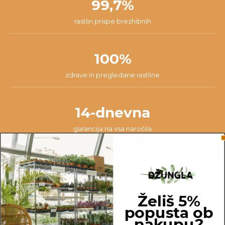
99,7%
rastlin prispe brezhibnih
100%
zdrave in pregledane rastline
14-dnevna
garancija na vsa naročila
Dimenzije:
višina 10cm, širina 8cm, globina 9cm
Material:
plastika
Barva:
prozorna
Želiš 5%
popusta ob
nakupu?