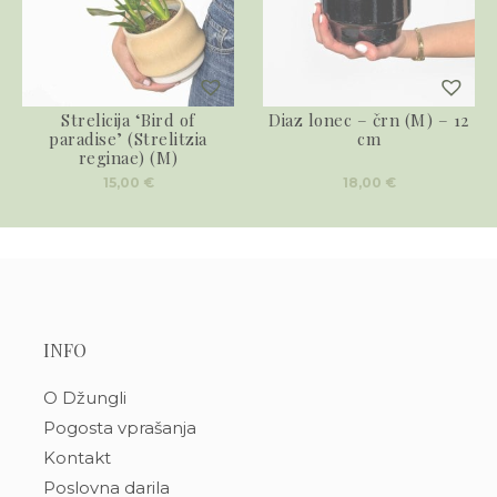
Strelicija ‘Bird of
Diaz lonec – črn (M) – 12
paradise’ (Strelitzia
cm
reginae) (M)
15,00
€
18,00
€
INFO
O Džungli
Pogosta vprašanja
Kontakt
Poslovna darila